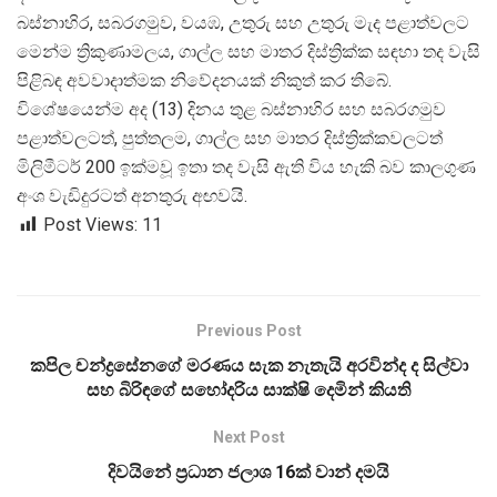
බස්නාහිර, සබරගමුව, වයඹ, උතුරු සහ උතුරු මැද පළාත්වලට
මෙන්ම ත්
රිකුණාමලය, ගාල්ල සහ මාතර දිස්ත්
රික්ක සඳහා තද වැසි
පිළිබඳ අවවාදාත්මක නිවේදනයක් නිකුත් කර තිබේ.
විශේෂයෙන්ම අද (13) දිනය තුළ බස්නාහිර සහ සබරගමුව
පළාත්වලටත්, පුත්තලම, ගාල්ල සහ මාතර දිස්ත්
රික්කවලටත්
මිලිමීටර් 200 ඉක්මවූ ඉතා තද වැසි ඇති විය හැකි බව කාලගුණ
අංශ වැඩිදුරටත් අනතුරු අඟවයි.
Post Views:
11
Previous Post
කපිල චන්ද්‍රසේනගේ මරණය සැක නැතැයි අරවින්ද ද සිල්වා
සහ බිරිඳගේ සහෝදරිය සාක්ෂි දෙමින් කියති
Next Post
දිවයිනේ ප්‍රධාන ජලාශ 16ක් වාන් දමයි