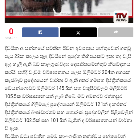
0
SHARES
දිවයින ආසන්නයේ පවතින පීඩන අවපාතය හේතුවෙන් ගතවූ
පැය 22ක කාලය තුළ දිවයිනේ ප්
රදේශ කිහිපයකට ඉතා තද වැසි
ඇද හැලී ඇති බව කාලගුණවිද්
යා දෙපාර්තමේන්තුව නිවේදනය
කරයි. එහිදී වැඩිම වර්ෂාපතනය ලෙස මිලිමීටර් 204ක අගයක්
කැස්බෑව ප්
රදේශයෙන් වාර්තා වී ඇති අතර ගම්පහ දිස්ත්
රික්කයේ
වේයන්ගොඩට මිලිමීටර් 145.5ක් සහ වතුපිටිවලට මිලිමීටර්
105.5ක වර්ෂාපතනයක් ලැබී තිබේ. මීට අමතරව රත්නපුර
දිස්ත්
රික්කයේ ගිලිමලේ ප්
රදේශයෙන් මිලිමීටර් 121ක් ද කළුතර
දිස්ත්
රික්කයේ බණ්ඩාරගම සහ හොරණ ප්
රදේශවලින් පිළිවෙළින්
මිලිමීටර් 102.5ක් සහ 101.5ක් බැගින් ද වර්ෂාපතනයන් වාර්තා
වී ඇත.
දිවයින වටා පවතින මෙම කාලගුණික තත්ත්වය හේතුවෙන්