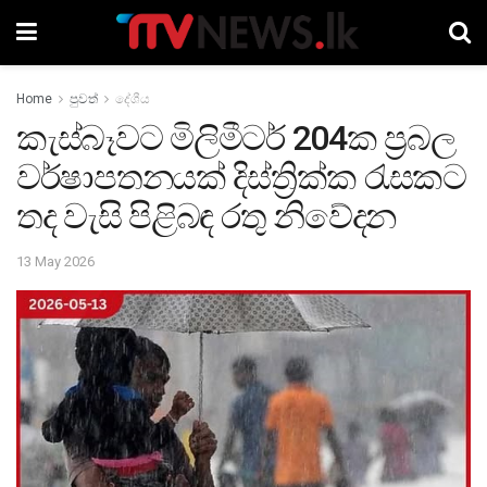
Home
පුවත්
දේශීය
කැස්බෑවට මිලිමීටර් 204ක ප්‍රබල
වර්ෂාපතනයක් දිස්ත්‍රික්ක රැසකට
තද වැසි පිළිබඳ රතු නිවේදන
13 May 2026