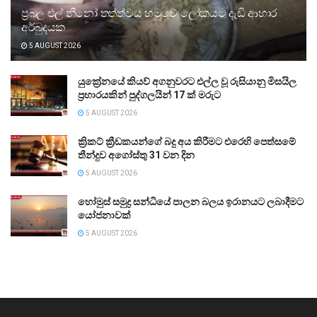
ප්‍රබල එල් නීනෝ තත්ත්වය හමුවේ ලෝකයට දැඩි ආහාර
අර්බුදයක
5 AUGUST 2026
යුක්‍රේනයේ කියව් අගනුවරට එල්ල වූ රුසියානු මිසයිල
ප්‍රහාරයකින් පුද්ගලයින් 17 ක් මරුට
5 AUGUST 2026
ක්‍රිකට් ක්‍රීඩකයන්ගේ බදු අය කිරීමට එරෙහි පෙත්සමේ
තීන්දුව අගෝස්තු 31 වන දින
5 AUGUST 2026
හෝමුස් සමුද්‍ර සන්ධියේ පාලන බලය ඉරානයට ලබාදීමට
යෝජනාවක්
5 AUGUST 2026