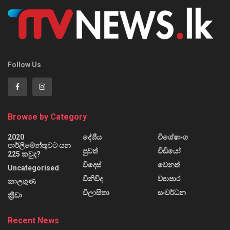
Follow Us
Browse by Category
2020
දේශීය
විශේෂාංග
පාර්ලිමේන්තුවට යන
පුවත්
වීඩියෝ
225 කවුද?
විදෙස්
වෙනත්
Uncategorised
විනිවිද
ව්‍යාපාර
කාලගුණ
විලාසිතා
සංවර්ධන
ක්‍රීඩා
Recent News