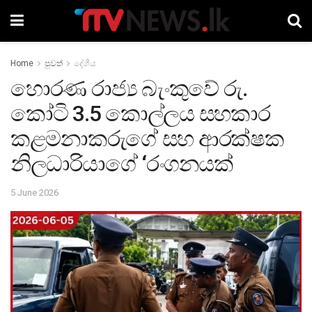
Home
පුවත්
දේශීය
හොරණ රාජ්‍ය බැංකුවේ රු.
කෝටි 3.5 කොල්ලය සහකාර
කළමනාකරුගේ සහ ආරක්ෂක
නිලධාරියාගේ ‘රංගනයක්
5 June 2026