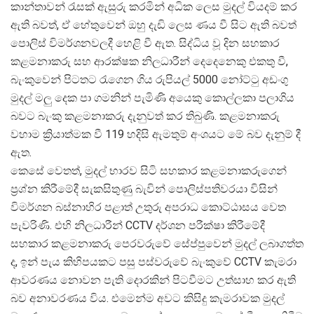
කාන්තාවන් රැසක් ඇසුරු කරමින් අධික ලෙස මුදල් වියදම් කර
ඇති බවත්, ඒ හේතුවෙන් ඔහු දැඩි ලෙස ණය වී සිට ඇති බවත්
පොලිස් විමර්ශනවලදී හෙළි වී ඇත. සිද්ධිය වූ දින සහකාර
කළමනාකරු සහ ආරක්ෂක නිලධාරීන් දෙදෙනෙකු එකතු වී,
බැංකුවෙන් පිටතට රැගෙන ගිය රුපියල් 5000 නෝට්ටු අඩංගු
මුදල් මලු දෙක පා ගමනින් පැමිණි අයෙකු කොල්ලකා පලාගිය
බවට බැංකු කළමනාකරු දැනුවත් කර තිබුණි. කළමනාකරු
වහාම ක්
රියාත්මක වී 119 හදිසි ඇමතුම් අංශයට මේ බව දැනුම් දී
ඇත.
කෙසේ වෙතත්, මුදල් භාරව සිටි සහකාර කළමනාකරුගෙන්
ප්
රශ්න කිරීමේදී සැකසිතුණු බැවින් පොලිස්පතිවරයා විසින්
විමර්ශන බස්නාහිර පළාත් උතුරු අපරාධ කොට්ඨාසය වෙත
පැවරිණි. එහි නිලධාරීන් CCTV දර්ශන පරීක්ෂා කිරීමේදී
සහකාර කළමනාකරු පෙරවරුවේ සේප්පුවෙන් මුදල් ලබාගත්ත
ද, ඉන් පැය කිහිපයකට පසු පස්වරුවේ බැංකුවේ CCTV කැමරා
ආවරණය නොවන පැති දොරකින් පිටවීමට උත්සාහ කර ඇති
බව අනාවරණය විය. එමෙන්ම අවට කිසිදු කැමරාවක මුදල්