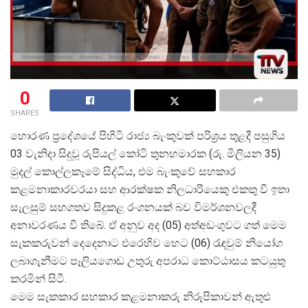
0
SHARES
හොරණ ප්
රදේශයේ පිහිටි රාජ්
ය බැංකුවක් පරිශ්
රය තුළදී පසුගිය
03 වැනිදා සිදුවූ රුපියල් කෝටි තුනහමාරක (රු. මිලියන 35)
මුදල් කොල්ලකෑමේ සිද්ධිය, එම බැංකුවේ සහකාර
කළමනාකාරවරයා සහ ආරක්ෂක නිලධාරියෙකු එකතු වී ඉතා
සැලසුම් සහගතව සිදුකළ රංගනයක් බව විමර්ශනවලදී
අනාවරණය වී තිබේ. ඒ අනුව අද (05) අත්අඩංගුවට ගත් මෙම
සැකකරුවන් දෙදෙනාට එරෙහිව හෙට (06) රැඳවුම් නියෝග
ලබාගැනීමට පෑලියගොඩ උතුරු අපරාධ කොට්ඨාසය කටයුතු
කරමින් සිටී.
මෙම සැකකාර සහකාර කළමනාකරු නිරූපිකාවන් ඇතුළු