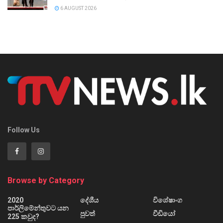
6 AUGUST 2026
Follow Us
Browse by Category
2020
දේශීය
විශේෂාංග
පාර්ලිමේන්තුවට යන
පුවත්
වීඩියෝ
225 කවුද?