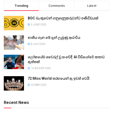
Trending
Comments
Latest
BOC බැංකුවෙන් ගනුදෙනුකරුවන්ට පණිවිඩයක්
5 JUNE 2025
භාතිය ගැන මේ දැන් ලැබුණු ආරංචිය
8 JULY 2025
ලෝකයේම වෛරල් වූ සංවේදී AI වීඩියෝවේ කතාව
ඇත්තක්
15 AUGUST 2025
72 Miss World තරඟයෙන් ඈ ඉවත් වෙයි
22 MAY 2025
Recent News