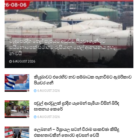
මැදපෙරදිග තෙල් සැපයුම අඩුවීම පියවා ගැනීමට
සයිනොපෙක් සමාගම රුසියානු තෙල් ආනයනය ඉහළ
නංවයි
6 AUGUST 2026
කියුබාවට එරෙහිව නව සම්බාධක පැනවීමට ඇමරිකාව
පියවර ගනී
6 AUGUST 2026
පවුල් ආරවුලක් දුරදිග යෑමෙන් සැමියා විසින් බිරිඳ
ඝාතනය කෙරේ
6 AUGUST 2026
ලෙබනන් – ඊශ්‍රායල සටන් විරාම සාකච්ඡා කිසිදු
එකඟතාවකින් තොරව අවසන් වෙයි