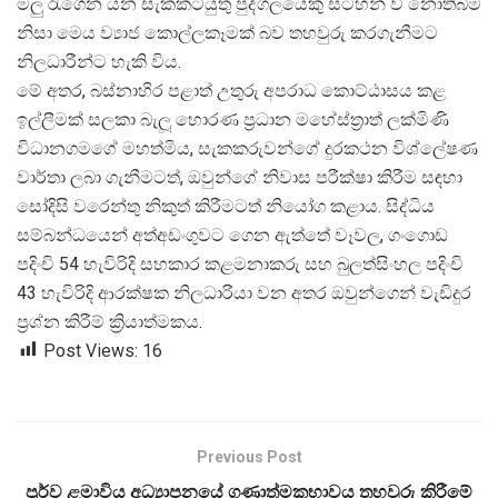
මලු රැගෙන යන සැකකටයුතු පුද්ගලයෙකු සටහන් වී නොතිබීම
නිසා මෙය ව්
යාජ කොල්ලකෑමක් බව තහවුරු කරගැනීමට
නිලධාරීන්ට හැකි විය.
මේ අතර, බස්නාහිර පළාත් උතුරු අපරාධ කොට්ඨාසය කළ
ඉල්ලීමක් සලකා බැලූ හොරණ ප්
රධාන මහේස්ත්
රාත් ලක්මිණි
විධානගමගේ මහත්මිය, සැකකරුවන්ගේ දුරකථන විශ්ලේෂණ
වාර්තා ලබා ගැනීමටත්, ඔවුන්ගේ නිවාස පරීක්ෂා කිරීම සඳහා
සෝදිසි වරෙන්තු නිකුත් කිරීමටත් නියෝග කළාය. සිද්ධිය
සම්බන්ධයෙන් අත්අඩංගුවට ගෙන ඇත්තේ වෑවල, ගංගොඩ
පදිංචි 54 හැවිරිදි සහකාර කළමනාකරු සහ බුලත්සිංහල පදිංචි
43 හැවිරිදි ආරක්ෂක නිලධාරියා වන අතර ඔවුන්ගෙන් වැඩිදුර
ප්
රශ්න කිරීම් ක්
රියාත්මකය.
Post Views:
16
Previous Post
පූර්ව ළමාවිය අධ්‍යාපනයේ ගුණාත්මකභාවය තහවුරු කිරීමේ