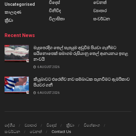
විදෙස්
වෙනත්
Uncategorised
විනිවිද
ව්‍යාපාර
කාලගුණ
විලාසිතා
සංවර්ධන
ක්‍රීඩා
Recent News
මැදපෙරදිග තෙල් සැපයුම අඩුවීම පියවා ගැනීමට
සයිනොපෙක් සමාගම රුසියානු තෙල් ආනයනය ඉහළ
නංවයි
6 AUGUST 2026
කියුබාවට එරෙහිව නව සම්බාධක පැනවීමට ඇමරිකාව
පියවර ගනී
6 AUGUST 2026
දේශීය
ව්‍යාපාර
විදෙස්
ක්‍රීඩා
විශේෂාංග
සංවර්ධන
වෙනත්
Contact Us