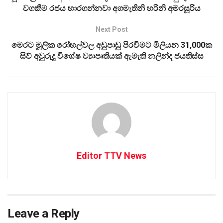
වගකීම රජය භාරගන්නවා අගමැතිනි හරිනි අමරසූරිය
Next Post
මෙරට මූලික රෝහල්වල අඩුපාඩු පිරවීමට මිලියන 31,000ක
සිව් අවුරුදු විශේෂ ව්‍යාපෘතියක් ඇමැති නලින්ද ජයතිස්ස
Editor TTV News
Leave a Reply