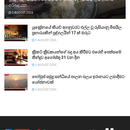
අර්බුදයක
5 AUGUST 2026
යුක්‍රේනයේ කියව් අගනුවරට එල්ල වූ රුසියානු මිසයිල
ප්‍රහාරයකින් පුද්ගලයින් 17 ක් මරුට
5 AUGUST 2026
ක්‍රිකට් ක්‍රීඩකයන්ගේ බදු අය කිරීමට එරෙහි පෙත්සමේ
තීන්දුව අගෝස්තු 31 වන දින
5 AUGUST 2026
හෝමුස් සමුද්‍ර සන්ධියේ පාලන බලය ඉරානයට ලබාදීමට
යෝජනාවක්
5 AUGUST 2026