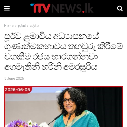
Home
පුවත්
දේශීය
පූර්ව ළමාවිය අධ්‍යාපනයේ
ගුණාත්මකභාවය තහවුරු කිරීමේ
වගකීම රජය භාරගන්නවා
අගමැතිනි හරිනි අමරසූරිය
5 June 2026