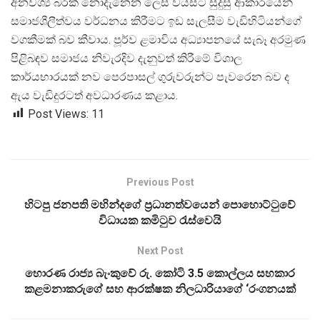
අනවශ්
ය බරක් නොදැනෙන ලෙස වයසට සුදුසු ආකාරයෙන්
සමාජශීලීත්වය වර්ධනය කිරීමට ඉඩ සැලසීම වැඩිහිටියන්ගේ
වගකීමක් බව කීවාය. පූර්ව ළමාවිය අධ්
යාපනයේ සැබෑ අරමුණ
පිළිබඳව සමාජය නිවැරදිව දැනුවත් කිරීමේ විශාල
කාර්යභාරයක් නව පෙරපාසල් ගුරුවරුන්ට පැවරෙන බව ද
ඇය වැඩිදුරටත් අවධාරණය කළාය.
Post Views:
11
Previous Post
හිටපු ජනපති මහින්දගේ ප්‍රධානත්වයෙන් පොහොට්ටුවේ
විධායක කමිටුව රැස්වෙයි
Next Post
හොරණ රාජ්‍ය බැංකුවේ රු. කෝටි 3.5 කොල්ලය සහකාර
කළමනාකරුගේ සහ ආරක්ෂක නිලධාරියාගේ ‘රංගනයක්