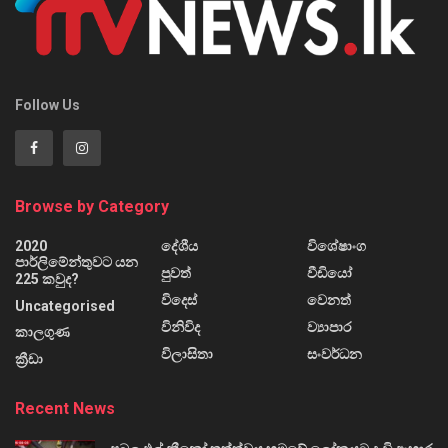
Follow Us
Browse by Category
2020
දේශීය
විශේෂාංග
පාර්ලිමේන්තුවට යන
පුවත්
වීඩියෝ
225 කවුද?
විදෙස්
වෙනත්
Uncategorised
විනිවිද
ව්‍යාපාර
කාලගුණ
විලාසිතා
සංවර්ධන
ක්‍රීඩා
Recent News