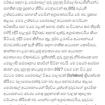
වර්ෂය සඳහා වූ පෙරපාසල් ගුරු පුහුණු ඩිප්ලෝමාධාරිනියන්ට
සහතික පත්
ර ප්
රදානය කිරීම වෙනුවෙන් අද (05) පැවැති
උත්සවයකට සහභාගී වෙමින් අග්
රාමාත්
යවරිය මේ බව ප්
රකාශ
කළාය. මෙම උත්සවය පෙරපාසල් අධ්
යාපන සංවර්ධන
අධිකාරිය සහ වයඹ පළාත් සභාව එක්ව සංවිධානය කර තිබුණි.
එහිදී ඉදිරි සැලසුම් පිළිබඳව අදහස් දැක්වූ අග්
රාමාත්
යවරිය කියා
සිටියේ, ඉදිරි වසර කිහිපය තුළ පූර්ව ළමාවිය අධ්
යාපනයේ
ස්ථාවරත්වයක් ඇති කිරීම සඳහා ජාතික අධ්
යාපන කොමිසම,
කාන්තා හා ළමා කටයුතු අමාත්
යාංශය සහ අධ්
යාපන
අමාත්
යාංශය ඒකාබද්ධව ප්
රතිපත්ති, ගුරු පුහුණු නිර්ණායක සහ
රෙගුලාසි සම්පාදනය කරමින් සිටින බවයි. මේ වසරේ ආරම්භ
කරන ගුරු පුහුණු කටයුතු හරහා 2027 වසර වන විට මුළු
රටටම එකම පෙරපාසල් විෂය මාලාවක් (Syllabus) ක්
රියාත්මක
කිරීමට බලාපොරොත්තු වන බව ඇය අනාවරණය කළාය.
පෙරපාසල් අධ්
යාපනයෙන් සිදුවිය යුත්තේ දරුවාගේ ප්
රාථමික
අධ්
යාපනයට අවශ්
ය හොඳ සූදානමක් සහ චාලක කුසලතා
වර්ධනය කිරීමක් බව පෙන්වා දුන් අග්
රාමාත්
යවරිය, දරුවාට