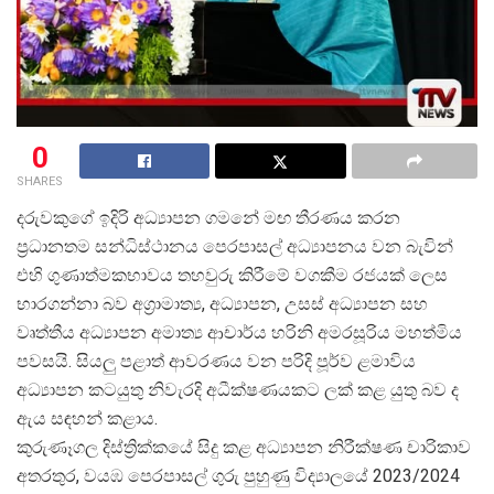
0
SHARES
දරුවකුගේ ඉදිරි අධ්
යාපන ගමනේ මඟ තීරණය කරන
ප්
රධානතම සන්ධිස්ථානය පෙරපාසල් අධ්
යාපනය වන බැවින්
එහි ගුණාත්මකභාවය තහවුරු කිරීමේ වගකීම රජයක් ලෙස
භාරගන්නා බව අග්
රාමාත්
ය, අධ්
යාපන, උසස් අධ්
යාපන සහ
වෘත්තීය අධ්
යාපන අමාත්
ය ආචාර්ය හරිනි අමරසූරිය මහත්මිය
පවසයි. සියලු පළාත් ආවරණය වන පරිදි පූර්ව ළමාවිය
අධ්
යාපන කටයුතු නිවැරදි අධීක්ෂණයකට ලක් කළ යුතු බව ද
ඇය සඳහන් කළාය.
කුරුණෑගල දිස්ත්
රික්කයේ සිදු කළ අධ්
යාපන නිරීක්ෂණ චාරිකාව
අතරතුර, වයඹ පෙරපාසල් ගුරු පුහුණු විද්
යාලයේ 2023/2024