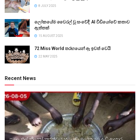
8 JULY 2025
ලෝකයේම වෛරල් වූ සංවේදී AI වීඩියෝවේ කතාව
ඇත්තක්
15 AUGUST 2025
72 Miss World තරඟයෙන් ඈ ඉවත් වෙයි
22 MAY 2025
Recent News
ප්‍රබල එල් නීනෝ තත්ත්වය හමුවේ ලෝකයට දැඩි ආහාර