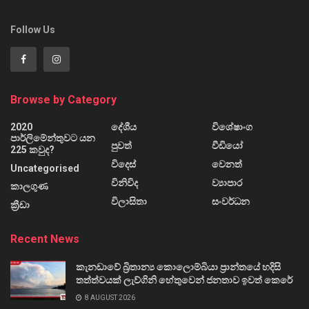
Follow Us
Browse by Category
2020
දේශීය
විශේෂාංග
පාර්ලිමේන්තුවට යන
පුවත්
වීඩියෝ
225 කවුද?
විදෙස්
වෙනත්
Uncategorised
විනිවිද
ව්‍යාපාර
කාලගුණ
විලාසිතා
සංවර්ධන
ක්‍රීඩා
Recent News
කැනඩාවේ බ්‍රිතාන්‍ය කොලොම්බියා ප්‍රාන්තයේ හදිසි
තත්ත්වයක් ලැව්ගිනි හේතුවෙන් ජනතාව ඉවත් කෙරේ
8 AUGUST 2026