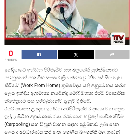
0
SHARES
ඉන්දියාවේ ඉන්ධන පිරිමැසීම සහ බලශක්ති සුරක්ෂිතතාව
වෙනුවෙන් කොවිඩ් සමයේ ක්
රියාත්මක වූ ‘නිවසේ සිට වැඩ
කිරීමේ’ (Work From Home) ක්
රමවේදය යළි අනුගමනය කරන
ලෙස ඉන්දීය අග්
රාමාත්
ය නරේන්ද්
ර මෝදි මහතා එරට ව්
යාපාරික
ක්ෂේත්
රයට සහ පුරවැසියන්ට දැනුම් දී තිබේ.
රටේ යහපත උදෙසා ඉන්ධන අරපිරිමැස්මට දායක වන ලෙස
ඉල්ලා සිටින අග්
රාමාත්
යවරයා, රථවාහන හවුලේ භාවිත කිරීම
(Carpooling) සහ විද්
යුත් වාහන සඳහා ප්
රමුඛතාව ලබා දෙන
ලෙස ද අවධාරණය කර ඇත. ගෝලීය බලශක්ති මිල ගණන්