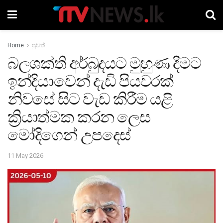
Home
පුවත්
බලශක්ති අර්බුදයට මුහුණ දීමට
ඉන්දියාවෙන් දැඩි පියවරක්
නිවසේ සිට වැඩ කිරීම යළි
ක්‍රියාත්මක කරන ලෙස
මෝදිගෙන් උපදෙස්
11 May 2026