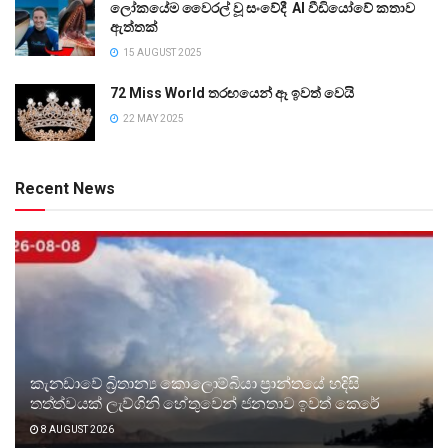
ලෝකයේම වෛරල් වූ සංවේදී AI වීඩියෝවේ කතාව
ඇත්තක්
15 AUGUST 2025
72 Miss World තරඟයෙන් ඈ ඉවත් වෙයි
22 MAY 2025
Recent News
කැනඩාවේ බ්‍රිතාන්‍ය කොලොම්බියා ප්‍රාන්තයේ හදිසි
තත්ත්වයක් ලැව්ගිනි හේතුවෙන් ජනතාව ඉවත් කෙරේ
8 AUGUST 2026