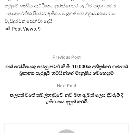
හමුවේ ඉන්දීය ආර්ථිකය ආරක්ෂා කර ගැනීම සඳහා මෙම
උපායමාර්ගික පියවර අතිශය වැදගත් බව අග්
රාමාත්
යවරයා
වැඩිදුරටත් පෙන්වා දෙයි.
Post Views:
9
Previous Post
එක් රෝගියෙකු වෙනුවෙන් කි.මී. 10,000ක අතිදුෂ්කර ගමනක්
බ්‍රිතාන්‍ය පැරෂුට් භටයින්ගේ මානුෂීය මෙහෙයුම
Next Post
තලපති විජේ තමිල්නාඩුවේ නව මහ ඇමති ලෙස දිවුරුම් දී
ඉතිහාසය අලුත් කරයි