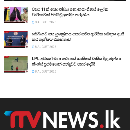
වසර 11ක් කොණ්ඩය නොකපා ගිනස් ලෝක
වාර්තාවක් පිහිටවූ ඉන්දීය තරුණිය
8 AUGUST 2026
සර්බියාව සහ යුක්‍රේනය අතර සමීප ආර්ථික සබඳතා ඇති
කර ගැනීමට එකඟතාව
8 AUGUST 2026
LPL අවසන් මහා තරගයේ කාසියේ වාසිය දිනූ ජැෆ්නා
කිංග්ස් ප්‍රථමයෙන් පන්දුවට පහර දෙයි!
8 AUGUST 2026