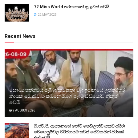
72 Miss World තරඟයෙන් ඈ ඉවත් වෙයි
22 MAY 2025
Recent News
සෞඛ්‍ය තත්ත්වය පිළිබඳ කටකතා මැද ඉරානයේ උත්තරීතර
නායක මොජ්ටබා කම්නේයිගේ පළමු වීඩියෝව නිකුත්
වෙයි
9 AUGUST 2026
බී.එච්.පී. ආයතනයේ පෝට් හෙඩ්ලන්ඩ් යකඩ අයිරා
මෙහෙයුම්වල වර්ජනයට තවත් සේවකයින් පිරිසක්
එක්වෙයි