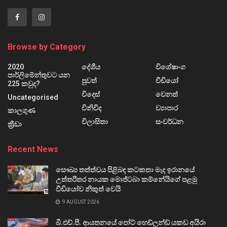
Browse by Category
2020
දේශීය
විශේෂාංග
පාර්ලිමේන්තුවට යන
පුවත්
වීඩියෝ
225 කවුද?
විදෙස්
වෙනත්
Uncategorised
විනිවිද
ව්‍යාපාර
කාලගුණ
විලාසිතා
සංවර්ධන
ක්‍රීඩා
Recent News
සෞඛ්‍ය තත්ත්වය පිළිබඳ කටකතා මැද ඉරානයේ
උත්තරීතර නායක මොජ්ටබා කම්නේයිගේ පළමු
වීඩියෝව නිකුත් වෙයි
9 AUGUST 2026
බී.එච්.පී. ආයතනයේ පෝට් හෙඩ්ලන්ඩ් යකඩ අයිරා