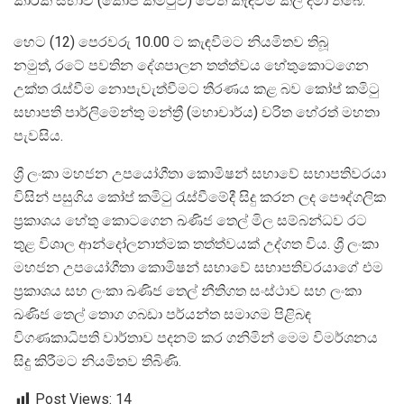
කාරක සභාව (කෝප් කමිටුව) වෙත කැඳවීම කල් දමා තිබේ.
හෙට (12) පෙරවරු 10.00 ට කැඳවීමට නියමිතව තිබූ
නමුත්, රටේ පවතින ‍දේශපාලන තත්ත්වය හේතුකොටගෙන
උක්ත රැස්වීම නොපැවැත්වීමට තීරණය කළ බව කෝප් කමිටු
සභාපති පාර්ලිමේන්තු මන්ත්‍රී (මහාචාර්ය) චරිත හේරත් මහතා
පැවසිය.
ශ්‍රී ලංකා මහජන උපයෝගීතා කොමිෂන් සභාවේ සභාපතිවරයා
විසින් පසුගිය කෝප් කමිටු රැස්වීමේදී සිදු කරන ලද පෞද්ගලික
ප්‍රකාශය හේතු කොටගෙන ඛණිජ තෙල් මිල සම්බන්ධව රට
තුළ විශාල ආන්දෝලනාත්මක තත්ත්වයක් උද්ගත විය. ශ්‍රී ලංකා
මහජන උපයෝගීතා කොමිෂන් සභාවේ සභාපතිවරයාගේ එම
ප්‍රකාශය සහ ලංකා ඛණිජ තෙල් නීතිගත සංස්ථාව සහ ලංකා
ඛණිජ තෙල් තොග ගබඩා පර්යන්ත සමාගම පිළිබඳ
විගණකාධිපති වාර්තාව පදනම් කර ගනිමින් මෙම විමර්ශනය
සිදු කිරීමට නියමිතව තිබිණි.
Post Views:
14