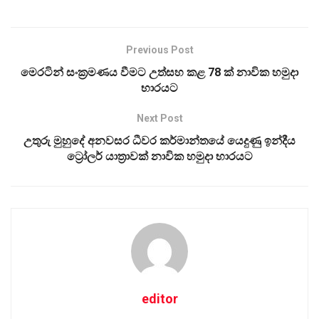
Previous Post
මෙරටින් සංක්‍රමණය වීමට උත්සහ කළ 78 ක් නාවික හමුදා
භාරයට
Next Post
උතුරු මුහුදේ අනවසර ධීවර කර්මාන්තයේ යෙදුණු ඉන්දීය
ට්‍රෝලර් යාත්‍රාවක් නාවික හමුදා භාරයට
editor