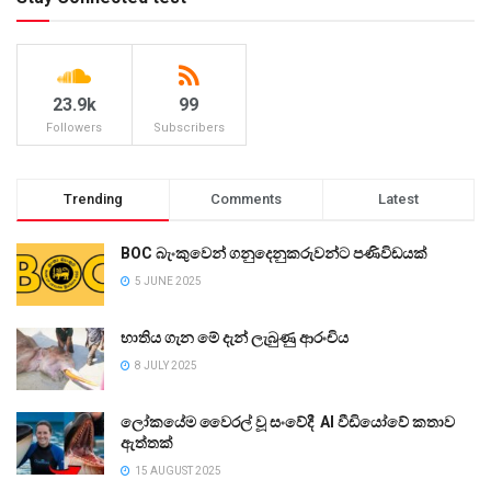
23.9k
99
Followers
Subscribers
Trending
Comments
Latest
BOC බැංකුවෙන් ගනුදෙනුකරුවන්ට පණිවිඩයක්
5 JUNE 2025
භාතිය ගැන මේ දැන් ලැබුණු ආරංචිය
8 JULY 2025
ලෝකයේම වෛරල් වූ සංවේදී AI වීඩියෝවේ කතාව
ඇත්තක්
15 AUGUST 2025