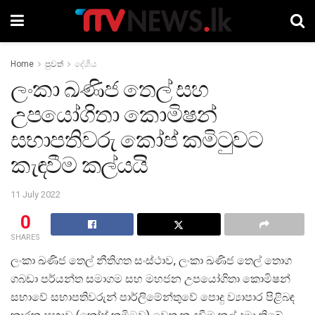
Home
පුවත්
දේශීය
ලංකා ඛණිජ තෙල් සහ
උපයෝගිතා කොමිෂන්
සභාපතිවරු කෝප් කමිටුවට
කැඳවීම කල්යයි
11 July 2022
0
SHARES
ලංකා ඛණිජ තෙල් නීතිගත සංස්ථාව, ලංකා ඛණිජ තෙල් තොග
ගබඩා පර්යන්ත සමාගම සහ මහජන උපයෝගිතා කොමිෂන්
සභාවේ සභාපතිවරුන් පාර්ලිමේන්තුවේ පොදු ව්‍යාපාර පිළිබඳ