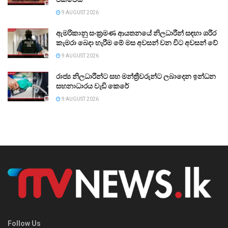
9 AUGUST 2026
ඇමරිකානු සංක්‍රමණ ආයතනයේ නිලධාරීන් සඳහා ශරීර
කැමරා බෙදා හැරීම මේ මස අවසන් වන විට අවසන් වේ
9 AUGUST 2026
රාජ්‍ය නිලධාරීන්ට සහ මන්ත්‍රීවරුන්ට ලබාදෙන ඉන්ධන
සහනාධාරය වැඩි කෙරේ
9 AUGUST 2026
Follow Us