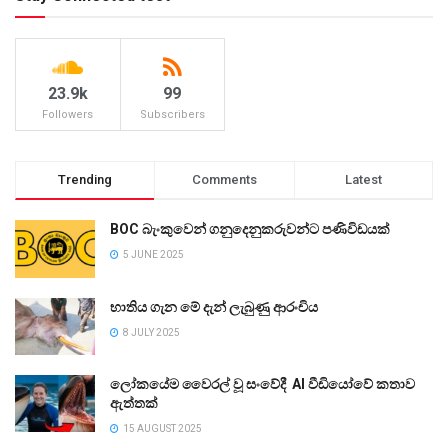
23.9k
99
Followers
Subscribers
Trending
Comments
Latest
BOC බැංකුවෙන් ගනුදෙනුකරුවන්ට පණිවිඩයක්
5 JUNE 2025
භාතිය ගැන මේ දැන් ලැබුණු ආරංචිය
8 JULY 2025
ලෝකයේම වෛරල් වූ සංවේදී AI වීඩියෝවේ කතාව
ඇත්තක්
15 AUGUST 2025