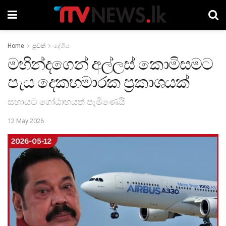
Home
පුවත්
දේශීය
මහින්දගෙන් අල්ලස් කොමිසමට
පැය දෙකහමාරක ප්‍රකාශයක්
සහායට ගෝඨාභයත් පැමිණෙයි
12 May 2026