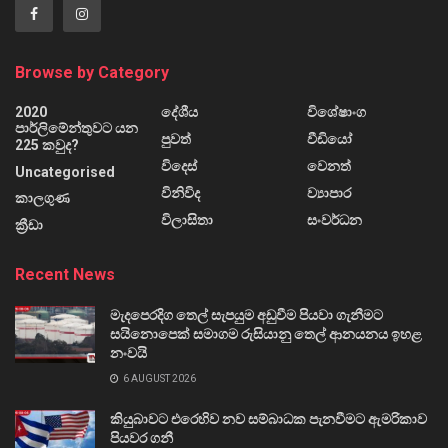
Browse by Category
2020
දේශීය
විශේෂාංග
පාර්ලිමේන්තුවට යන
පුවත්
වීඩියෝ
225 කවුද?
විදෙස්
වෙනත්
Uncategorised
විනිවිද
ව්‍යාපාර
කාලගුණ
විලාසිතා
සංවර්ධන
ක්‍රීඩා
Recent News
මැදපෙරදිග තෙල් සැපයුම අඩුවීම පියවා ගැනීමට
සයිනොපෙක් සමාගම රුසියානු තෙල් ආනයනය ඉහළ
නංවයි
6 AUGUST 2026
කියුබාවට එරෙහිව නව සම්බාධක පැනවීමට ඇමරිකාව
පියවර ගනී