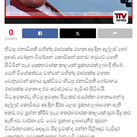
0
SHARES
හිටපු ජනාධිපති මහින්ද රාජපක්ෂ මහතා අද දින අල්ලස් හෝ
දූෂණ චෝදනා විමර්ශන කොමිෂන් සභාව හමුවේ පෙනී
සිටිමින් පැය දෙකහමාරක කාලයක් ප්
රකාශයක් ලබා දී තිබේ.
මෙහි විශේෂත්වය වන්නේ මහින්ද රාජපක්ෂ මහතා
වෙනුවෙන් සහාය දැක්වීමට හිටපු ජනාධිපති ගෝඨාභය
රාජපක්ෂ මහතා ද එම අවස්ථාවට පැමිණ සිටීමයි.
මීට අමතරව, හිටපු අමාත්
ය පියංකර ජයරත්න මහතාගෙන් ද
අල්ලස් කොමිසම අද දින දීර්ඝ ලෙස ප්
රකාශ ලබාගෙන ඇති
අතර, එම ප්
රශ්න කිරීම් පැය හතරහමාරක කාලයක් පුරා සිදු කර
ඇති බව වාර්තා වේ. මෙම ප්
රකාශ ලබාගැනීම් කුමන
විමර්ශනයකට අදාළව සිදු වූවක් ද යන්න පිළිබඳව වැඩිදුර
තොරතුරු මෙතෙක් අනාවරණය වී නොමැත.