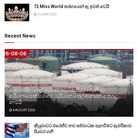
72 Miss World තරඟයෙන් ඈ ඉවත් වෙයි
22 MAY 2025
Recent News
මැදපෙරදිග තෙල් සැපයුම අඩුවීම පියවා ගැනීමට
සයිනොපෙක් සමාගම රුසියානු තෙල් ආනයනය ඉහළ
නංවයි
6 AUGUST 2026
කියුබාවට එරෙහිව නව සම්බාධක පැනවීමට ඇමරිකාව
පියවර ගනී