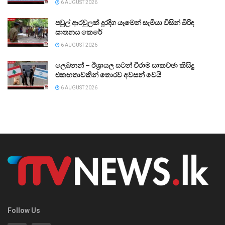
6 AUGUST 2026
පවුල් ආරවුලක් දුරදිග යෑමෙන් සැමියා විසින් බිරිඳ
ඝාතනය කෙරේ
6 AUGUST 2026
ලෙබනන් – ඊශ්‍රායල සටන් විරාම සාකච්ඡා කිසිදු
එකඟතාවකින් තොරව අවසන් වෙයි
6 AUGUST 2026
Follow Us