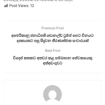
Post Views:
12
Previous Post
අමෙරිකානු ජනාධිපති ඩොනල්ඩ් ට්‍රම්ප් හෙට චීනයට
දශකයකට පසු සිදුවන තීරණාත්මක සංචාරයක්
Next Post
විදෙස් කතකට අතවර කළ සම්බාහන සේවකයෙකු
අත්අඩංගුවට