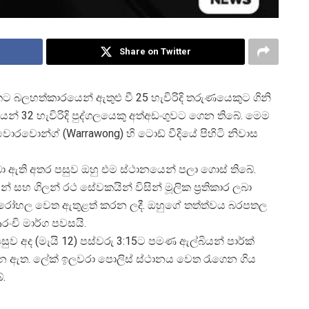
Share on Twitter
 බලහත්කාරයෙන් ඇතුළු වී 25 හැවිරිදි තරුණයෙකුට ගිනි
යෙන් 32 හැවිරිදි පුද්ගලයෙකු අත්අඩංගුවට ගෙන තිබේ. මෙම
වොරවොන්ග් (Warrawong) හි ටොඩ් වීදියේ පිහිටි නිවාස
ා ඇති අතර පසුව ඔහු එම ස්ථානයෙන් පලා ගොස් තිබේ.
ීන් සහ ගිලන් රථ සේවකයින් විසින් මූලික ප්
රතිකාර ලබා
ෝ රෝහල වෙත ඇතුළත් කරන ලදී. ඔහුගේ තත්ත්වය බරපතල
ංචි මාර්ග පවසයි.
පසුව අද (මැයි 12) පස්වරු 3:15ට පමණ ඇල්බියන් පාර්ක්
ෙන ඇත. ලේක් ඉලවරා පොලිස් ස්ථානය වෙත රැගෙන ගිය
ේ.