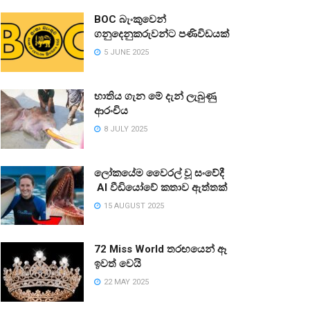
BOC බැංකුවෙන්
ගනුදෙනුකරුවන්ට පණිවිඩයක්
5 JUNE 2025
භාතිය ගැන මේ දැන් ලැබුණු
ආරංචිය
8 JULY 2025
ලෝකයේම වෛරල් වූ සංවේදී
AI වීඩියෝවේ කතාව ඇත්තක්
15 AUGUST 2025
72 Miss World තරඟයෙන් ඈ
ඉවත් වෙයි
22 MAY 2025