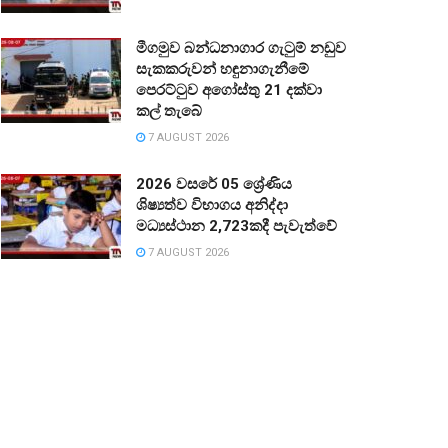
මීගමුව බන්ධනාගාර ගැටුම් නඩුව
සැකකරුවන් හඳුනාගැනීමේ
පෙරට්ටුව අගෝස්තු 21 දක්වා
කල් තැබේ
7 AUGUST 2026
2026 වසරේ 05 ශ්‍රේණිය
ශිෂ්‍යත්ව විභාගය අනිද්දා
මධ්‍යස්ථාන 2,723කදී පැවැත්වේ
7 AUGUST 2026