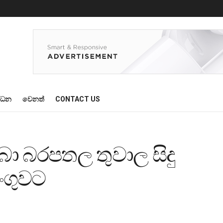
්ධන
වෙනත්
CONTACT US
බා බරපතල තුවාල සිදු
ංගුවට