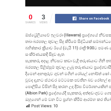
0
3
Share on Facebook
SHARES
VIEWS
ඕස්ට්
රේලියාවේ ඉලවරා (Illawarra) ප්
රදේශයේ නිවසකට
තබා බරපතල තුවාල සිදු කිරීමේ සිද්ධියක් සම්බන්ධ
බහිෂ්කාර ක්
රියාව ඊයේ (මැයි 11) රාත්
රී 9:00ට පමණ 
සංකීර්ණයකදී සිදුව ඇත.
සැකකරු අදාළ නිවසට කඩා වැදී තරුණයාට ගිනි තබ
බරපතල පිළිස්සුම් තුවාල ලැබූ තරුණයාට ප්
රදේශවාස
දීමෙන් අනතුරුව ගුවන් මගින් රෝයල් නෝර්ත් ෂ
වුවද දැනට ස්ථාවර මට්ටමක පවතින බව රෝහල් ආර
පොලිසිය විසින් සිදු කරන ලද දීර්ඝ විමර්ශනයකින් 
(Albion Park) ප්
රදේශයේදී සැකකරු අත්අඩංගුවට ග
ඔහුගෙන් මේ වන විට ප්
රශ්න කිරීම් ආරම්භ කර තිබ
Post Views:
10