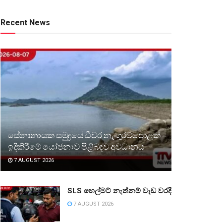
Recent News
සේනානායක සමුද්‍රයේ ධීවර නැංගුරම්පොළක්
ඉදිකිරීමේ යෝජනාව පිළිබඳව අවධානය
7 AUGUST 2026
SLS හෙල්මට් නැත්නම් වැඩ වරදී
7 AUGUST 2026