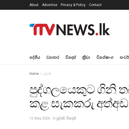
About
Advertise
Privacy & Policy
Contact
දේශීය
ව්‍යාපාර
විදෙස්
ක්‍රීඩා
විශේෂාංග
සංවර
Home
පුවත්
පුද්ගලයෙකුට ගිනි ත
කළ සැකකරු අත්අඩ
12 May 2026
in
පුවත්
,
විදෙස්