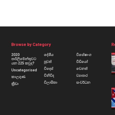
Browse by Category
R
2020
දේශීය
විශේෂාංග
පාර්ලිමේන්තුවට
පුවත්
වීඩියෝ
යන 225 කවුද?
විදෙස්
වෙනත්
Uncategorised
විනිවිද
ව්‍යාපාර
කාලගුණ
විලාසිතා
සංවර්ධන
ක්‍රීඩා