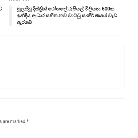
ව
මුලතීවු දිස්ත්‍රික් රෝහලේ රුපියල් මිලියන 600ක
ඉන්දීය ආධාර සහිත නව වාට්ටු සංකීර්ණයේ වැඩ
ඇරඹේ
*
ds are marked