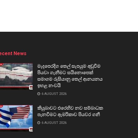
ecent News
මැදපෙරදිග තෙල් සැපයුම අඩුවීම
පියවා ගැනීමට සයිනොපෙක්
සමාගම රුසියානු තෙල් ආනයනය
ඉහළ නංවයි
6 AUGUST 2026
කියුබාවට එරෙහිව නව සම්බාධක
පැනවීමට ඇමරිකාව පියවර ගනී
6 AUGUST 2026