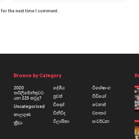
 for the next time I comment.
Browse by Category
R
2020
දේශීය
විශේෂාංග
පාර්ලිමේන්තුවට
පුවත්
වීඩියෝ
යන 225 කවුද?
විදෙස්
වෙනත්
Uncategorised
විනිවිද
ව්‍යාපාර
කාලගුණ
විලාසිතා
සංවර්ධන
ක්‍රීඩා