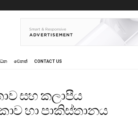
්ධන
වෙනත්
CONTACT US
ාව සහ කලාපීය
ලංකාව හා පාකිස්තානය