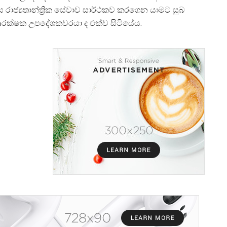
ය රාජ්
යතාන්ත්
රික සේවාව සාර්ථකව කරගෙන යාමට සුබ
 ආරක්ෂක උපදේශකවරයා ද එක්ව සිටියේය.