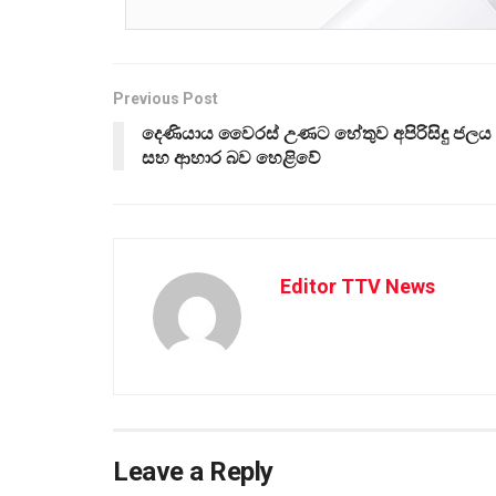
Previous Post
දෙණියාය වෛරස් උණට හේතුව අපිරිසිදු ජලය
සහ ආහාර බව හෙළිවේ
Editor TTV News
Leave a Reply