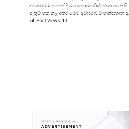
අමාත්
යවරයා මෙහිදී මහ කොමසාරිස්වරයා වෙත සි
පැතුම් එක් කළ අතර මෙම අවස්ථාවට පාකිස්තාන
Post Views:
10