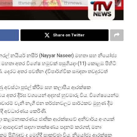
Share on Twitter
නරල් නයියර් නසීර් (Nayyar Naseer) මහතා සහ නියෝජ්
මහතා අතර විශේෂ හමුවක් පසුගියදා (11) කොළඹ පිහිටි
ණි. දෙරට අතර පවතින ද්විපාර්ශ්වික සබඳතා තවදුරටත්
 අවස්ථා පුළුල් කිරීම සහ කලාපීය ආරක්ෂක
්වය අතර දීර්ඝ වශයෙන් අදහස් හුවමාරු විය. විශේෂයෙන්ම
ජාවාරම් වැනි නැගී එන තර්ජනවලට සාර්ථකව මුහුණ දීම
ිදී අවධාරණය කෙරිණි.
දා කළමනාකරණය ජාතික ආරක්ෂාවේ අනිවාර්ය අංගයක්
නුව ආපදාවන් සඳහා තාක්ෂණය පදනම් කරගත්, මනා
්කම පිළිබඳව ද මෙහිදී සාකච්ඡා විය. නියෝජ්
ය ආරක්ෂක