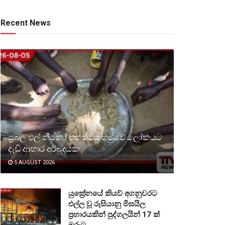
Recent News
ප්‍රබල එල් නීනෝ තත්ත්වය හමුවේ ලෝකයට
දැඩි ආහාර අර්බුදයක
5 AUGUST 2026
යුක්‍රේනයේ කියව් අගනුවරට
එල්ල වූ රුසියානු මිසයිල
ප්‍රහාරයකින් පුද්ගලයින් 17 ක්
මරුට