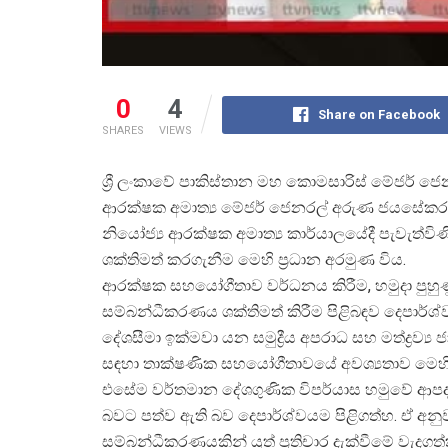
0
4
Share on Facebook
SHARES
VIEWS
ශ්
රී ලංකාවේ පාකිස්තාන මහ කොමසාරිස් මේජර් ජෙ
ආරක්ෂක අමාත්
ය මේජර් ජෙනරල් අරුණ ජයසේකර 
නියෝජ්
ය ආරක්ෂක අමාත්
ය කාර්යාලයේදී පැවැත්වි
ශක්තිමත් කරගැනීම මෙහි ප්
රධාන අරමුණ විය.
ආරක්ෂක සහයෝගීතාව වර්ධනය කිරීම, හමුදා පුහුණු
සම්බන්ධීකරණය ශක්තිමත් කිරීම පිළිබඳව දෙපාර්ශ
දේශසීමා ඉක්මවා යන සමුද්
රීය අපරාධ සහ මත්ද්
රව්
ය 
සඳහා තාක්ෂණික සහයෝගීතාවයේ අවශ්
යතාව මෙහ
එසේම වර්තමාන දේශගුණික විපර්යාස හමුවේ ආප
බවට පත්ව ඇති බව දෙපාර්ශ්වයම පිළිගත්හ. ඒ අ
සම්බන්ධීකරණයකින් යුත් ප්
රතිචාර දැක්වීමේ වැදගත