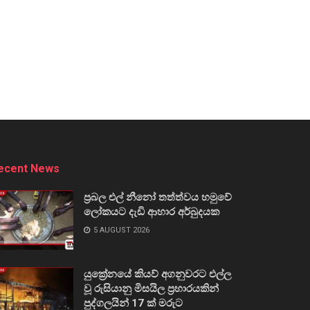
ecent News
ප්‍රබල එල් නීනෝ තත්ත්වය හමුවේ
ලෝකයට දැඩි ආහාර අර්බුදයක
5 AUGUST 2026
යුක්‍රේනයේ කියව් අගනුවරට එල්ල
වූ රුසියානු මිසයිල ප්‍රහාරයකින්
පුද්ගලයින් 17 ක් මරුට