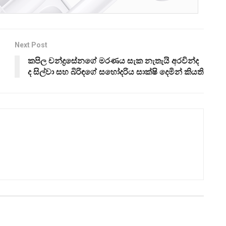
Next Post
කපිල චන්ද්‍රසේනගේ මරණය සැක නැතැයි අරවින්ද
ද සිල්වා සහ බිරිඳගේ සහෝදරිය සාක්ෂි දෙමින් කියති