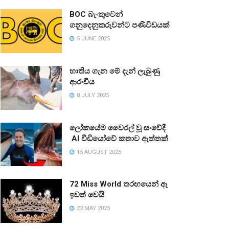
BOC බැංකුවෙන්
ගනුදෙනුකරුවන්ට පණිවිඩයක්
5 JUNE 2025
භාතිය ගැන මේ දැන් ලැබුණු
ආරංචිය
8 JULY 2025
ලෝකයේම වෛරල් වූ සංවේදී
AI වීඩියෝවේ කතාව ඇත්තක්
15 AUGUST 2025
72 Miss World තරඟයෙන් ඈ
ඉවත් වෙයි
22 MAY 2025