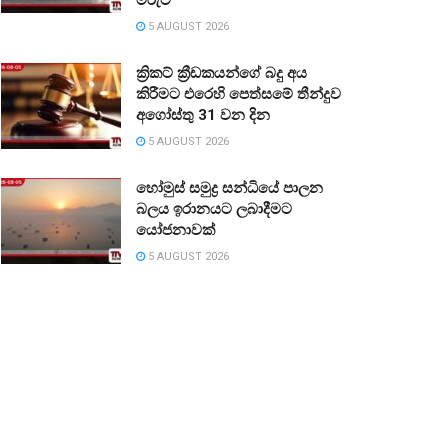
5 AUGUST 2026
ක්‍රිකට් ක්‍රීඩකයන්ගේ බදු අය
කිරීමට එරෙහි පෙත්සමේ තීන්දුව
අගෝස්තු 31 වන දින
5 AUGUST 2026
හෝමුස් සමුද්‍ර සන්ධියේ පාලන
බලය ඉරානයට ලබාදීමට
යෝජනාවක්
5 AUGUST 2026