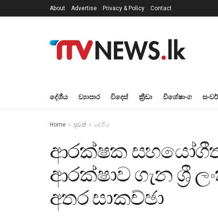
About
Advertise
Privacy & Policy
Contact
දේශීය
ව්‍යාපාර
විදෙස්
ක්‍රීඩා
විශේෂාංග
සංවර
Home
පුවත්
දේශීය
ආරක්ෂක සහයෝගීත
ආරක්ෂාව ගැන ශ්‍රී 
අතර සාකච්ඡා