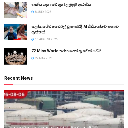
භාතිය ගැන මේ දැන් ලැබුණු ආරංචිය
8 JULY 2025
ලෝකයේම වෛරල් වූ සංවේදී AI වීඩියෝවේ කතාව
ඇත්තක්
15 AUGUST 2025
72 Miss World තරඟයෙන් ඈ ඉවත් වෙයි
22 MAY 2025
Recent News