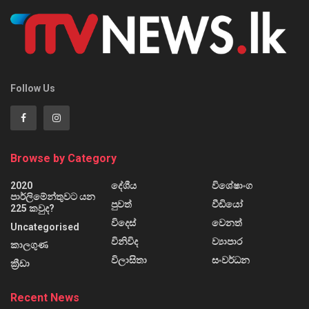
Follow Us
Browse by Category
2020
දේශීය
විශේෂාංග
පාර්ලිමේන්තුවට යන
පුවත්
වීඩියෝ
225 කවුද?
විදෙස්
වෙනත්
Uncategorised
විනිවිද
ව්‍යාපාර
කාලගුණ
විලාසිතා
සංවර්ධන
ක්‍රීඩා
Recent News