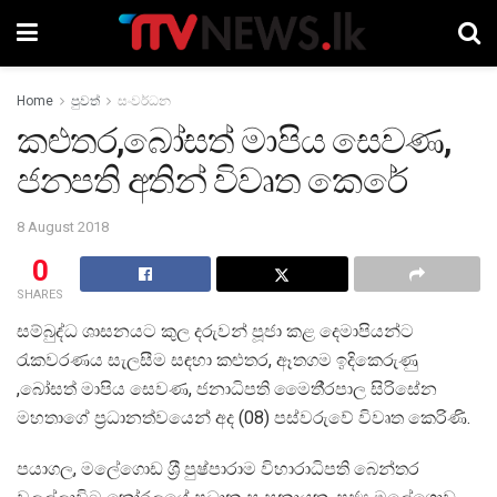
Home
පුවත්
සංවර්ධන
කළුතර,බෝසත් මාපිය සෙවණ,
ජනපති අතින් විවෘත කෙරේ
8 August 2018
0
SHARES
සම්බුද්ධ ශාසනයට කුල දරුවන් පූජා කළ දෙමාපියන්ට
රැකවරණය සැලසීම සඳහා කළුතර, ඈතගම ඉදිකෙරුණු
,බෝසත් මාපිය සෙවණ, ජනාධිපති මෛතී‍්‍රපාල සිරිසේන
මහතාගේ ප‍්‍රධානත්වයෙන් අද (08) පස්වරුවේ විවෘත කෙරිණි.
පයාගල, මලේගොඩ ශ‍්‍රී පුෂ්පාරාම විහාරාධිපති බෙන්තර