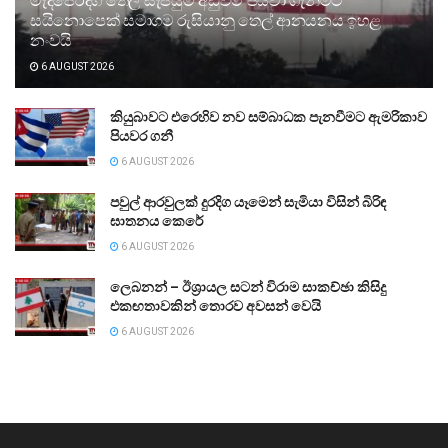
මැදපෙරදිග තෙල් සැපයුම අඩුවීම පියවා ගැනීමට
සයිනොපෙක් සමාගම රුසියානු තෙල් ආනයනය ඉහළ
නංවයි
6 AUGUST 2026
කියුබාවට එරෙහිව නව සම්බාධක පැනවීමට ඇමරිකාව
පියවර ගනී
6 AUGUST 2026
පවුල් ආරවුලක් දුරදිග යෑමෙන් සැමියා විසින් බිරිඳ
ඝාතනය කෙරේ
6 AUGUST 2026
ලෙබනන් – ඊශ්‍රායල සටන් විරාම සාකච්ඡා කිසිදු
එකඟතාවකින් තොරව අවසන් වෙයි
6 AUGUST 2026