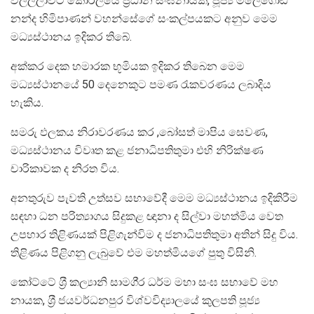
වලල්ලාවිට කෝරලයේ ප‍්‍රධාන සංඝනායක, පූජ්‍ය මලේගොඩ
නන්ද හිමිපාණන් වහන්සේගේ සංකල්පයකට අනුව මෙම
මධ්‍යස්ථානය ඉදිකර තිබේ.
අක්කර දෙක හමාරක භූමියක ඉදිකර තිබෙන මෙම
මධ්‍යස්ථානයේ 50 දෙනෙකුට පමණ රැකවරණය ලබාදිය
හැකිය.
සමරු ඵලකය නිරාවරණය කර ,බෝසත් මාපිය සෙවණ,
මධ්‍යස්ථානය විවෘත කළ ජනාධිපතිතුමා එහි නිරික්ෂණ
චාරිකාවක ද නිරත විය.
අනතුරුව පැවති උත්සව සභාවේදී මෙම මධ්‍යස්ථානය ඉදිකිරීම
සඳහා ධන පරිත්‍යාගය සිදුකළ ඥානා ද සිල්වා මහත්මිය වෙත
උපහාර තිළිණයක් පිළිගැන්විම ද ජනාධිපතිතුමා අතින් සිදු විය.
තිළිණය පිළිගනු ලැබුවේ එම මහත්මියගේ පුතු විසිනි.
කෝට්ටේ ශ‍්‍රී කල්‍යානි සාමගි‍්‍ර ධර්ම මහා සංඝ සභාවේ මහ
නායක, ශ‍්‍රී ජයවර්ධනපුර විශ්වවිද්‍යාලයේ කුලපති පූජ්‍ය