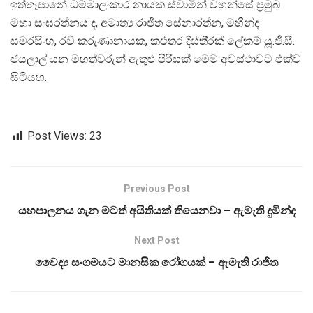
ඉත්තෑපානේ ධම්මාලංකාර නායක ස්වාමින් වහන්සේ ප‍්‍රමුඛ
මහා සංඝරත්නය ද, අමාත්‍ය රාජිත සේනාරත්න, මහින්ද
සමරසිංහ, රවී කරුණානායක, කළුතර දිස්ති‍්‍රක් ලේකම් යූ.ජී.සී.
ජයලාල් යන මහත්වරුන් ඇතුළු පිරිසක් මෙම අවස්ථාවට එක්ව
සිටියහ.
Post Views:
23
Previous Post
යහපාලනය ගැන මටත් අයිතියක් තියෙනවා – ඇමැති දුමින්ද
Next Post
වෛද්‍ය සංගමයට මානසික රෝගයක් – ඇමැති රාජිත