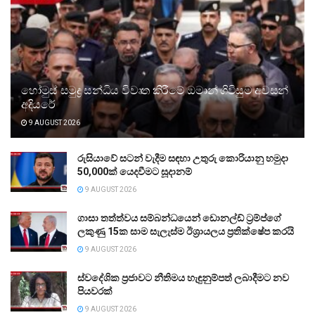
හෝමුස් සමුද්‍ර සන්ධිය විවෘත කිරීමේ ඔමාන් ගිවිසුම අවසන්
අදියරේ
9 AUGUST 2026
රුසියාවේ සටන් වැදීම සඳහා උතුරු කොරියානු හමුදා
50,000ක් යෙදවීමට සූදානම්
9 AUGUST 2026
ගාසා තත්ත්වය සම්බන්ධයෙන් ඩොනල්ඩ් ට්‍රම්ප්ගේ
ලකුණු 15ක සාම සැලැස්ම ඊශ්‍රායලය ප්‍රතික්ෂේප කරයි
9 AUGUST 2026
ස්වදේශික ප්‍රජාවට නීතිමය හැඳුනුම්පත් ලබාදීමට නව
පියවරක්
9 AUGUST 2026