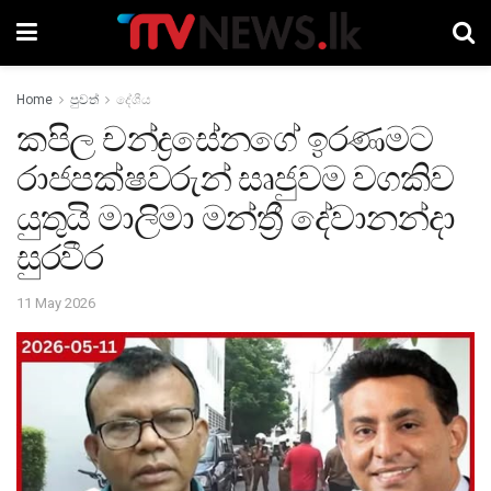
Home
පුවත්
දේශීය
කපිල චන්ද්‍රසේනගේ ඉරණමට
රාජපක්ෂවරුන් සෘජුවම වගකිව
යුතුයි මාලිමා මන්ත්‍රී දේවානන්දා
සුරවීර
11 May 2026