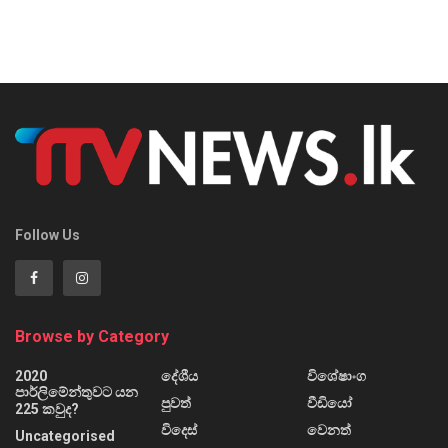
Follow Us
Browse by Category
2020
දේශීය
විශේෂාංග
පාර්ලිමේන්තුවට යන
පුවත්
වීඩියෝ
225 කවුද?
විදෙස්
වෙනත්
Uncategorised