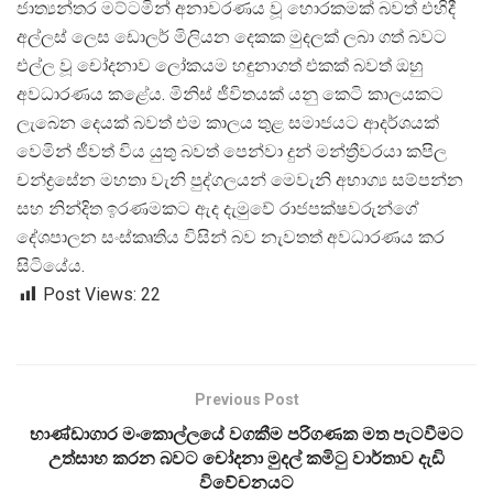
ජාත්
යන්තර මට්ටමින් අනාවරණය වූ හොරකමක් බවත් එහිදී
අල්ලස් ලෙස ඩොලර් මිලියන දෙකක මුදලක් ලබා ගත් බවට
එල්ල වූ චෝදනාව ලෝකයම හඳුනාගත් එකක් බවත් ඔහු
අවධාරණය කළේය. මිනිස් ජීවිතයක් යනු කෙටි කාලයකට
ලැබෙන දෙයක් බවත් එම කාලය තුළ සමාජයට ආදර්ශයක්
වෙමින් ජීවත් විය යුතු බවත් පෙන්වා දුන් මන්ත්
රීවරයා කපිල
චන්ද්
රසේන මහතා වැනි පුද්ගලයන් මෙවැනි අභාග්
ය සම්පන්න
සහ නින්දිත ඉරණමකට ඇද දැමුවේ රාජපක්ෂවරුන්ගේ
දේශපාලන සංස්කෘතිය විසින් බව නැවතත් අවධාරණය කර
සිටියේය.
Post Views:
22
Previous Post
භාණ්ඩාගාර මංකොල්ලයේ වගකීම පරිගණක මත පැටවීමට
උත්සාහ කරන බවට චෝදනා මුදල් කමිටු වාර්තාව දැඩි
විවේචනයට