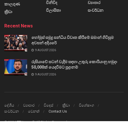
විනිවිද
ව්‍යාපාර
කාලගුණ
විලාසිතා
සංවර්ධන
ක්‍රීඩා
Recent News
හෝමුස් සමුද්‍ර සන්ධිය විවෘත කිරීමේ ඔමාන් ගිවිසුම
අවසන් අදියරේ
9 AUGUST 2026
රුසියාවේ සටන් වැදීම සඳහා උතුරු කොරියානු හමුදා
50,000ක් යෙදවීමට සූදානම්
9 AUGUST 2026
දේශීය
ව්‍යාපාර
විදෙස්
ක්‍රීඩා
විශේෂාංග
සංවර්ධන
වෙනත්
Contact Us
© 2024
TTVnews.lk
All Rights Reserved