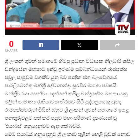
0
SHARES
ශ්
රී ලංකන් ගුවන් සමාගමේ හිටපු ප්
රධාන විධායක නිලධාරී කපිල
චන්ද්
රසේන මහතාට අත්වූ ඉරණම සම්බන්ධයෙන් රාජපක්ෂ
පවුල සෘජුවම වගකිව යුතු බව ජාතික ජන බලවේගයේ
පාර්ලිමේන්තු මන්ත්
රී දේවානන්දා සුරවීර මහතා පවසයි.
මන්ත්
රීවරයා පෙන්වා දෙන්නේ කපිල චන්ද්
රසේන මහතා යනු
මුලින් සාමාන්
ය රැකියාවක නිරතව සිටි පුද්ගලයෙකු වුවද
රාජපක්ෂවරුන් විසින් ඔහුව ශ්
රී ලංකන් ගුවන් සමාගමේ ඉහළ
තනතුරුවලට පත් කර පසුව මහා පරිමාණ දූෂණයක් වූ
‘එයාබස්’ ගනුදෙනුවට ඈඳා ගත් බවයි.
මෙම එයාබස් ගනුදෙනුව ශ්
රී ලංකාව තුළින් හෙළි වූවක් නොව