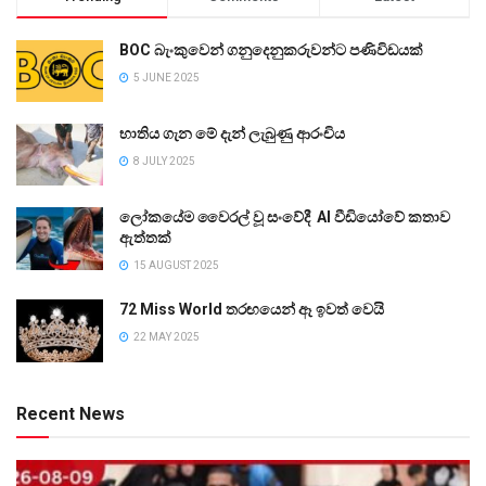
BOC බැංකුවෙන් ගනුදෙනුකරුවන්ට පණිවිඩයක්
5 JUNE 2025
භාතිය ගැන මේ දැන් ලැබුණු ආරංචිය
8 JULY 2025
ලෝකයේම වෛරල් වූ සංවේදී AI වීඩියෝවේ කතාව
ඇත්තක්
15 AUGUST 2025
72 Miss World තරඟයෙන් ඈ ඉවත් වෙයි
22 MAY 2025
Recent News