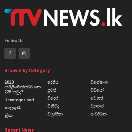
Follow Us
Browse by Category
2020
දේශීය
විශේෂාංග
පාර්ලිමේන්තුවට යන
පුවත්
වීඩියෝ
225 කවුද?
විදෙස්
වෙනත්
Uncategorised
විනිවිද
ව්‍යාපාර
කාලගුණ
විලාසිතා
සංවර්ධන
ක්‍රීඩා
Recent News