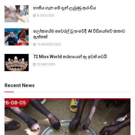
භාතිය ගැන මේ දැන් ලැබුණු ආරංචිය
8 JULY 2025
ලෝකයේම වෛරල් වූ සංවේදී AI වීඩියෝවේ කතාව
ඇත්තක්
15 AUGUST 2025
72 Miss World තරඟයෙන් ඈ ඉවත් වෙයි
22 MAY 2025
Recent News