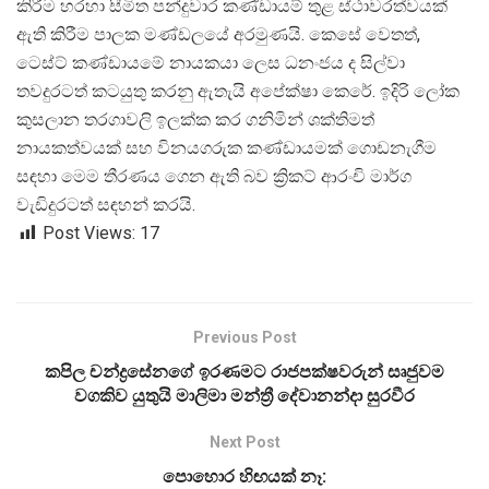
කිරීම හරහා සීමිත පන්දුවාර කණ්ඩායම් තුළ ස්ථාවරත්වයක්
ඇති කිරීම පාලක මණ්ඩලයේ අරමුණයි. කෙසේ වෙතත්,
ටෙස්ට් කණ්ඩායමේ නායකයා ලෙස ධනංජය ද සිල්වා
තවදුරටත් කටයුතු කරනු ඇතැයි අපේක්ෂා කෙරේ. ඉදිරි ලෝක
කුසලාන තරගාවලි ඉලක්ක කර ගනිමින් ශක්තිමත්
නායකත්වයක් සහ විනයගරුක කණ්ඩායමක් ගොඩනැගීම
සඳහා මෙම තීරණය ගෙන ඇති බව ක්
රිකට් ආරංචි මාර්ග
වැඩිදුරටත් සඳහන් කරයි.
Post Views:
17
Previous Post
කපිල චන්ද්‍රසේනගේ ඉරණමට රාජපක්ෂවරුන් සෘජුවම
වගකිව යුතුයි මාලිමා මන්ත්‍රී දේවානන්දා සුරවීර
Next Post
පොහොර හිඟයක් නෑ: