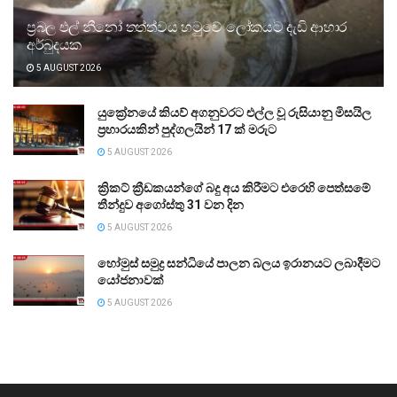
ප්‍රබල එල් නීනෝ තත්ත්වය හමුවේ ලෝකයට දැඩි ආහාර
අර්බුදයක
5 AUGUST 2026
යුක්‍රේනයේ කියව් අගනුවරට එල්ල වූ රුසියානු මිසයිල
ප්‍රහාරයකින් පුද්ගලයින් 17 ක් මරුට
5 AUGUST 2026
ක්‍රිකට් ක්‍රීඩකයන්ගේ බදු අය කිරීමට එරෙහි පෙත්සමේ
තීන්දුව අගෝස්තු 31 වන දින
5 AUGUST 2026
හෝමුස් සමුද්‍ර සන්ධියේ පාලන බලය ඉරානයට ලබාදීමට
යෝජනාවක්
5 AUGUST 2026