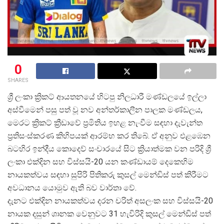
0
SHARES
ශ්
රී ලංකා ක්
රිකට් ආයතනයේ හිටපු නිලධාරී මණ්ඩලයේ ඉල්ලා
අස්වීමෙන් පසු පත් වූ නව අන්තර්කාලීන පාලක මණ්ඩලය,
මෙරට ක්
රිකට් ක්
රීඩාවේ ප්
රමිතිය ඉහළ නැංවීම සඳහා දැවැන්ත
ප්
රතිසංස්කරණ කිහිපයක් ආරම්භ කර තිබේ. ඒ අනුව එළඹෙන
බටහිර ඉන්දීය කොදෙව් සංචාරයේ සිට ක්
රියාත්මක වන පරිදි ශ්
ලංකා එක්දින සහ විස්සයි-20 යන කණ්ඩායම් දෙකෙහිම
නායකත්වය සඳහා සුපිරි පිතිකරු කුසල් මෙන්ඩිස් පත් කිරීමට
අවධානය යොමුව ඇති බව වාර්තා වේ.
දැනට එක්දින නායකත්වය දරන චරිත් අසලංක සහ විස්සයි-20
නායක දසුන් ශානක වෙනුවට 31 හැවිරිදි කුසල් මෙන්ඩිස් පත්