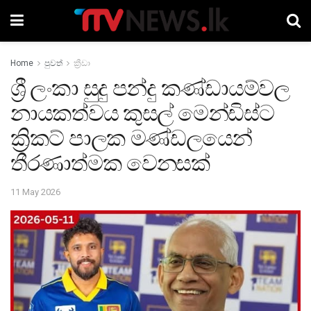
Home
පුවත්
ක්‍රීඩා
ශ්‍රී ලංකා සුදු පන්දු කණ්ඩායම්වල
නායකත්වය කුසල් මෙන්ඩිස්ට
ක්‍රිකට් පාලක මණ්ඩලයෙන්
තීරණාත්මක වෙනසක්
11 May 2026