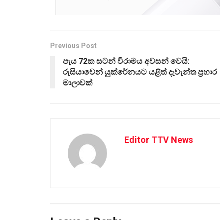
Previous Post
පැය 72ක සටන් විරාමය අවසන් වෙයි:
රුසියාවෙන් යුක්රේනයට යළිත් දැවැන්ත ප්‍රහාර
මාලාවක්
Editor TTV News