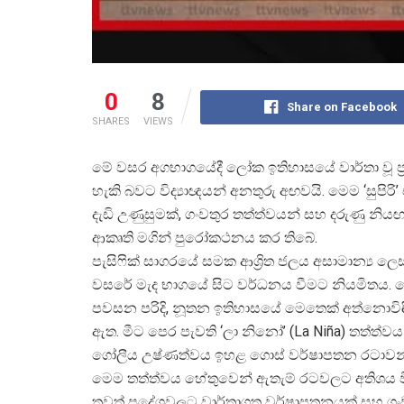
0
8
Share on Facebook
SHARES
VIEWS
මේ වසර අගභාගයේදී ලෝක ඉතිහාසයේ වාර්තා වූ ප
හැකි බවට විද්
යාඥයන් අනතුරු අඟවයි. මෙම ‘සුපි
දැඩි උණුසුමක්, ගංවතුර තත්ත්වයන් සහ දරුණු න
ආකෘති මගින් පුරෝකථනය කර තිබේ.
පැසිෆික් සාගරයේ සමක ආශ්
රිත ජලය අසාමාන්
ය ලෙ
වසරේ මැද භාගයේ සිට වර්ධනය වීමට නියමිතය. 
පවසන පරිදි, නූතන ඉතිහාසයේ මෙතෙක් අත්නොවිඳි අ
ඇත. මීට පෙර පැවති ‘ලා නිනෝ’ (La Niña) තත්ත්ව
ගෝලීය උෂ්ණත්වය ඉහළ ගොස් වර්ෂාපතන රටාවන්
මෙම තත්ත්වය හේතුවෙන් ඇතැම් රටවලට අතිශය වි
තවත් ප්
රදේශවලට වාර්තාගත වර්ෂාපතනයක් සහ ගංව