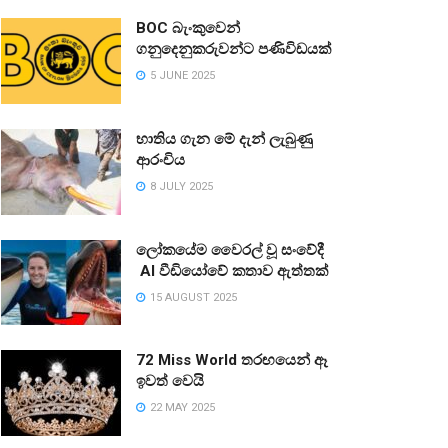
BOC බැංකුවෙන්
ගනුදෙනුකරුවන්ට පණිවිඩයක්
5 JUNE 2025
භාතිය ගැන මේ දැන් ලැබුණු
ආරංචිය
8 JULY 2025
ලෝකයේම වෛරල් වූ සංවේදී
AI වීඩියෝවේ කතාව ඇත්තක්
15 AUGUST 2025
72 Miss World තරඟයෙන් ඈ
ඉවත් වෙයි
22 MAY 2025