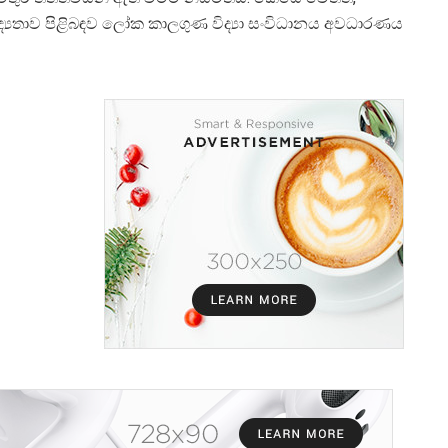
ද්
යතාව පිළිබඳව ලෝක කාලගුණ විද්
යා සංවිධානය අවධාරණය