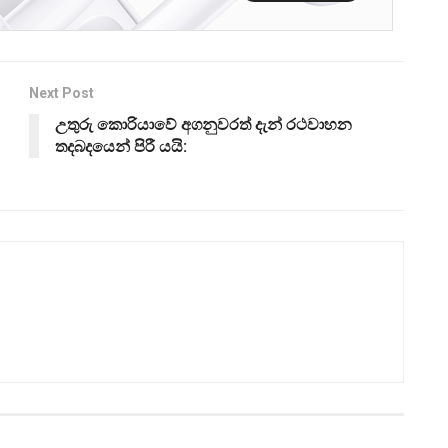
Next Post
උතුරු කොරියාවේ අගනුවරත් දැන් රථවාහන
තදබදයෙන් පිරී යයි: