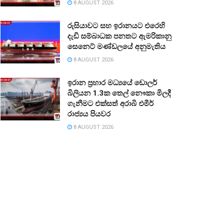
8 AUGUST 2026
රුසියාවට සහ ඉරානයට එරෙහි
දැඩි සම්බාධක පනතට ඇමරිකානු
සෙනෙට් මණ්ඩලයේ අනුමැතිය
8 AUGUST 2026
ඉරාන ප්‍රහාර මධ්‍යයේ ඩොලර්
බිලියන 1.3ක තෙල් නෞකා මිලදී
ගැනීමට එක්සත් අරාබි එමීර්
රාජ්‍යය පියවර
8 AUGUST 2026