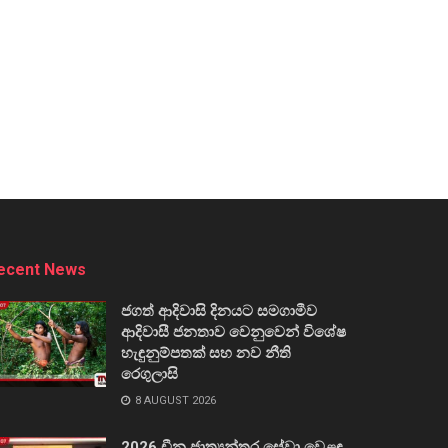
ecent News
ජගත් ආදිවාසි දිනයට සමගාමීව
ආදිවාසී ජනතාව වෙනුවෙන් විශේෂ
හැඳුනුම්පතක් සහ නව නීති
රෙගුලාසි
8 AUGUST 2026
2026 චීන ජාත්‍යන්තර සේවා වෙළඳ