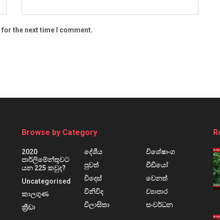
 for the next time I comment.
Browse by Category
R
2020
දේශීය
විශේෂාංග
පාර්ලිමේන්තුවට
පුවත්
වීඩියෝ
යන 225 කවුද?
විදෙස්
වෙනත්
Uncategorised
විනිවිද
ව්‍යාපාර
කාලගුණ
විලාසිතා
සංවර්ධන
ක්‍රීඩා