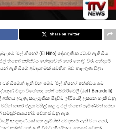
Share on Twitter
්
රබලතම ‘එල් නිනෝ’ (El Niño) දේශගුණික රටාව ඇති විය
රි’ එල් නිනෝ තත්ත්වය හේතුවෙන් පෙර නොවූ විරූ අන්දමේ
ියඟයන් ඇති වීමේ අවදානමක් පවතින බව කාලගුණ විද්
ස රත් වීමෙන් ඇති වන මෙම ‘එල් නිනෝ’ තත්ත්වය මේ
දේශගුණ විද්
යා විශේෂඥ ජෙෆ් බෙරාර්ඩෙලි (Jeff Berardelli)
තිශය දරුණු කාලගුණික සිදුවීම් ඉදිරියේදී දැකගත හැකි වනු
ය මගින් සාගර ජලය සිසිල් කළ ද, එල් නිනෝ පැමිණීමත් සමඟ
 සම්පූර්ණයෙන්ම වෙනස් වනු ඇත.
යළි කාලගුණයක් සහ ලැව්ගිනි අවදානම් ඇති වන අතර,
තුර තත්ත්වයන් ඇති වීමට නියමිතය. කෙසේ වෙතත්,