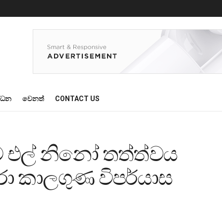
්ධන
වෙනත්
CONTACT US
 එල් නිනෝ තත්ත්වය
රා කාලගුණ විපර්යාස