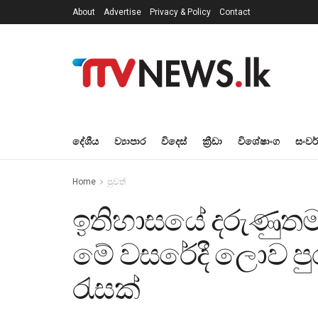
About
Advertise
Privacy & Policy
Contact
දේශීය
ව්‍යාපාර
විදෙස්
ක්‍රීඩා
විශේෂාංග
සංවර
Home
පුවත්
ඉතිහාසයේ දරුණුතම
මේ වසරේදී ලොව පු
රැසක්