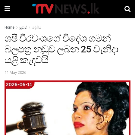
Home
පුවත්
දේශීය
ශෂී වීරවංශගේ විදේශ ගමන්
බලපත්‍ර නඩුව ලබන 25 වැනිදා
යළි කැඳවයි
11 May 2026