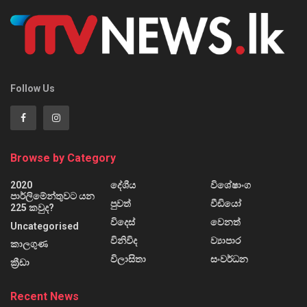
Follow Us
Browse by Category
2020
දේශීය
විශේෂාංග
පාර්ලිමේන්තුවට යන
පුවත්
වීඩියෝ
225 කවුද?
විදෙස්
වෙනත්
Uncategorised
විනිවිද
ව්‍යාපාර
කාලගුණ
විලාසිතා
සංවර්ධන
ක්‍රීඩා
Recent News