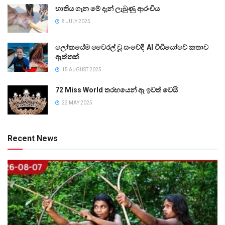
භාතිය ගැන මේ දැන් ලැබුණු ආරංචිය
8 JULY 2025
ලෝකයේම වෛරල් වූ සංවේදී AI වීඩියෝවේ කතාව
ඇත්තක්
15 AUGUST 2025
72 Miss World තරඟයෙන් ඈ ඉවත් වෙයි
22 MAY 2025
Recent News