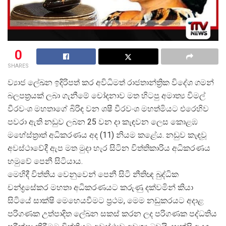
0
SHARES
ව්
යාජ ලේඛන ඉදිරිපත් කර අවිධිමත් රාජතාන්ත්
රික විදේශ ගමන්
බලපත්
රයක් ලබා ගැනීමේ චෝදනාව මත හිටපු අමාත්
ය විමල්
වීරවංශ මහතාගේ බිරිඳ වන ශෂී වීරවංශ මහත්මියට එරෙහිව
පවරා ඇති නඩුව ලබන 25 වන දා කැඳවන ලෙස කොළඹ
මහේස්ත්
රාත් අධිකරණය අද (11) නියම කළේය. නඩුව කැඳවූ
අවස්ථාවේදී ඇප මත මුදා හැර සිටින විත්තිකාරිය අධිකරණය
හමුවේ පෙනී සිටියාය.
මෙහිදී විත්තිය වෙනුවෙන් පෙනී සිටි නීතිඥ බුද්ධික
චන්ද්
රසේකර මහතා අධිකරණයට කරුණු දක්වමින් කියා
සිටියේ සාක්ෂි මෙහෙයවීමට ප්
රථම, මෙම නඩුකරයට අදාළ
පරිගණක උත්පාදිත ලේඛන සකස් කරන ලද පරිගණක පද්ධතිය