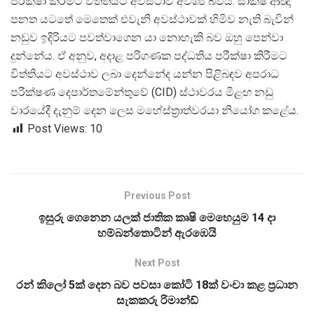
පරීක්ෂා කිරීමට විත්තියට අවස්ථාව අවශ්
ය බවයි. සාක්ෂි ආඥා
පනත යටතේ මෙතෙක් එවැනි අවස්ථාවක් හිමිව නැති බැවින්
නඩුව ඉදිරියට පවත්වාගෙන යා නොහැකි බව ඔහු පෙන්වා
දුන්නේය. ඒ අනුව, අදාළ පරිගණක පද්ධතිය පරීක්ෂා කිරීමට
විත්තියට අවස්ථාව ලබා දෙන්නේද යන්න පිළිබඳව අපරාධ
පරීක්ෂණ දෙපාර්තමේන්තුවේ (CID) ස්ථාවරය මීළඟ නඩු
වාරයේදී දැනුම් දෙන ලෙස මහේස්ත්
රාත්වරයා නියෝග කළේය.
Post Views:
10
Previous Post
ඉසුරු ගෙනෙන යලක් ජාතික කෘෂි මෙහෙයුම 14 දා
හම්බන්තොටින් ඇරඹෙයි
Next Post
රන් කිලෝ 5ක් දෙන බව පවසා කෝටි 18ක් වංචා කළ ප්‍රධාන
සැකකරු රිමාන්ඩ්