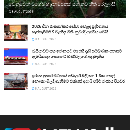
වෙනුවෙන් විශේෂ හැඳුනුම්පතක් සහ නව නීති රෙගුලාසි
8 AUGUST 2026
2026 චීන ජාත්‍යන්තර සේවා වෙළඳ ප්‍රදර්ශනය
සැප්තැම්බර් 9 වැනිදා බීජිං නුවරදී ආරම්භ වෙයි
8 AUGUST 2026
රුසියාවට සහ ඉරානයට එරෙහි දැඩි සම්බාධක පනතට
ඇමරිකානු සෙනෙට් මණ්ඩලයේ අනුමැතිය
8 AUGUST 2026
ඉරාන ප්‍රහාර මධ්‍යයේ ඩොලර් බිලියන 1.3ක තෙල්
නෞකා මිලදී ගැනීමට එක්සත් අරාබි එමීර් රාජ්‍යය පියවර
8 AUGUST 2026