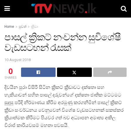
Home
පුවත්
ක්‍රීඩා
පාසල් ක්‍රිකට් නංවන්න සුවිශේෂී
වැඩසටහන් රැසක්
10 August 2018
0
SHARES
දිවයින පුරා විසිරී සිටින ක්‍රිකට් ක්‍රීඩාවට දක්ෂතා සහ
හැකියාවන් සහිත පාසල් දරුවන්ගේ දක්ෂතා ජාතික මට්ටමට
සුදුසු පරිදි නිර්මාණය කිරීම අරමුණු කරගනිමින් පාසල් ක්‍රිකට්
ක්‍රීඩා සංවර්ධනය වෙනුවෙන් විශේෂ වැඩසටහනක් සකස්කර
ක්‍රියාත්මක කිරීමට පියවර ගත් බව අධ්‍යාපන අමාත්‍ය අකිල
විරාජ් කාරියවසම් මහතා පවසයි.