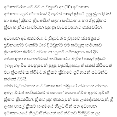
අමාත්‍යවරයා මේ බව පැවසුවේ අද (10) අධ්‍යාපන
අමාත්‍යාංශ ශ්‍රවණාගාරයේ දී පැවති පාසල් ක්‍රිකට් පුහුණුකරුවන්
හා පාසල් ක්‍රිකට් ක්‍රීඩකයින් සඳහා සංවිධානය කර තිබූ ක්‍රිකට්
ක්‍රීඩා හැකියා සංවර්ධන පුහුණු වැඩසටහනට එක්වෙමින්.
අධ්‍යාපන අමාත්‍යවරයා වැඩිදුරටත් පැවසුවේ ක්ෂේත්‍රයේ
ප්‍රවීනයන්ට වගකීම් බාර දී ඔවුන්ට එම කටයුතු සාර්ථකව
ක්‍රියාත්මක කිරීමට අවශ්‍ය පහසුකම් සම්පාදනය කර දීම
දේශපාලන නායකත්වයේ කාර්යභාරය බැවින් පාසල් ක්‍රිකට්
ඉහළ නැංවීම වෙනුවෙන් සුදුසු වැඩපිළිවෙළක් සකස් කිරීමටත්
එය ක්‍රියාත්මක කිරීමටත් ක්‍රිකට් ක්‍රීඩාවේ ප්‍රවීනයන් සම්බන්ධ
කරගත් බවයි.
මෙම වැඩසටහන සංවිධානය කර තිබුණේ අධ්‍යාපන අමාත්‍ය
අකිල විරාජ් කාරියවසම් මහතාගේ මගපෙන්වීම අනුව ප්‍රවීණ
ක්‍රිකට් ක්‍රීඩකයින්, ක්‍රිකට් පුහුණුකරුවන් සහ උපදේශකවරුන්, ශ්‍රී
ලංකා පාසල් ක්‍රිකට් සංගමයේ නිලධාරීන් සහ අධ්‍යාපන
අමාත්‍යාංශයේ නිලධාරීන්ගෙන් සමින්විතව පිහිටුවන ලද