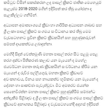
කමිටුව විසින් සකස්කරන ලද පාසල් ක්‍රිකට් ජාතික මෙහෙයුම්
සැලැස්ම 2018-2020 මගින් ඉදිරිපත් කර තිබූ යෝජනා ද
සැලකිල්ලට ගනිමින්.
අධ්‍යාපන අමාත්‍යාංශයේ ක්‍රීඩා හා ශාරීරික අධ්‍යාපන ශාඛාව සහ
ශ්‍රී ලංකා පාසල් ක්‍රිකට් සංගමය සංවිධානය කර තිබූ මෙම
වැඩසටහනට ප්‍රවීන ක්‍රිකට් ක්‍රීඩකයින් සහ පුහුණුකරුවන්
සම්පත් දායකත්වය ලබාදුන්නා.
මෙහිදී සිදත් වෙත්තමුණි මහතා පාසල් තරග සිට පළමු පෙළ
තරග දක්වා පිතිකරණ කලාව යන මැයෙන් ද මහේල
ජයවර්ධන මහතා තරුණ ක්‍රීඩකයින් සංවර්ධනය කිරීම යන
මැයෙන් ද රුචිර පල්ලියගුරු මහතා ක්‍රිකට් ක්‍රීඩාවේ
අවංකභාවය, විනය සහ නායකත්ව භූමිකාව යන මැයෙන් ද
දේශන හා සාකච්ඡා පැවැත්වුවා. මීට අමතරව ජයන්ත
සෙනෙවිරත්න මහතා පාසල් ක්‍රිකට් පුහුණුකිරීම් සම්බන්ධ
අත්දැකීම් පිළිබඳව ද ශ්‍රී ලංකා පාසල් ක්‍රිකට් සංගමය පාසල් ක්‍රිකට්
ක්‍රීඩාවේ අනාගතය පිළිබඳව ද වැඩසටහනේදී අදහස් ඉදිරිපත්