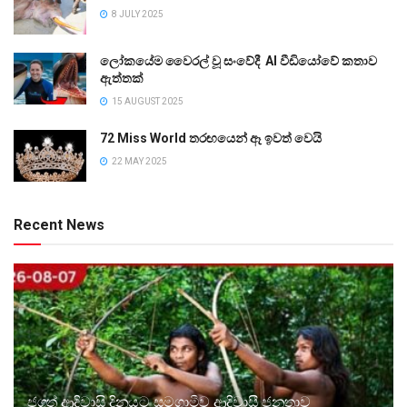
8 JULY 2025
ලෝකයේම වෛරල් වූ සංවේදී AI වීඩියෝවේ කතාව
ඇත්තක්
15 AUGUST 2025
72 Miss World තරඟයෙන් ඈ ඉවත් වෙයි
22 MAY 2025
Recent News
ජගත් ආදිවාසි දිනයට සමගාමීව ආදිවාසී ජනතාව