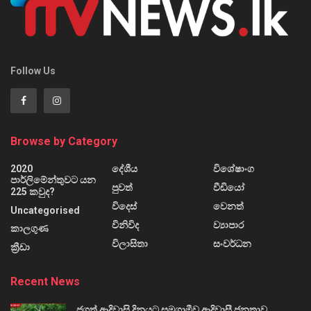
Follow Us
Browse by Category
2020
දේශීය
විශේෂාංග
පාර්ලිමේන්තුවට යන
පුවත්
වීඩියෝ
225 කවුද?
විදෙස්
වෙනත්
Uncategorised
විනිවිද
ව්‍යාපාර
කාලගුණ
විලාසිතා
සංවර්ධන
ක්‍රීඩා
Recent News
ජගත් ආදිවාසි දිනයට සමගාමීව ආදිවාසී ජනතාව