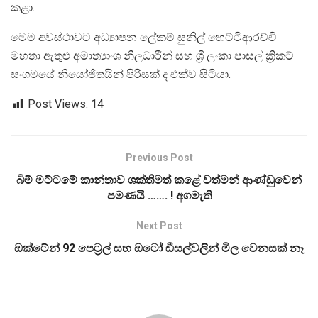
කළා.
මෙම අවස්ථාවට අධ්‍යාපන ලේකම් සුනිල් හෙට්ටිආරච්චි
මහතා ඇතුළු අමාත්‍යාංශ නිලධාරීන් සහ ශ්‍රී ලංකා පාසල් ක්‍රිකට්
සංගමයේ නියෝජිතයින් පිරිසක් ද එක්ව සිටියා.
Post Views:
14
Previous Post
බිම් මට්ටමේ කාන්තාව ශක්තිමත් කළේ වත්මන් ආණ්ඩුවෙන්
පමණයි ……. ! අගමැති
Next Post
ඔක්ටේන් 92 පෙට්‍රල් සහ ඔටෝ ඩීසල්වලින් මිල වෙනසක් නෑ