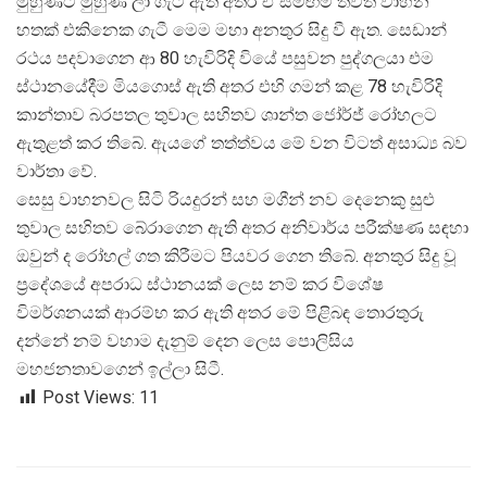
මුහුණට මුහුණ ලා ගැටී ඇති අතර ඒ සමඟම තවත් වාහන
හතක් එකිනෙක ගැටී මෙම මහා අනතුර සිදු වී ඇත. සෙඩාන්
රථය පදවාගෙන ආ 80 හැවිරිදි වියේ පසුවන පුද්ගලයා එම
ස්ථානයේදීම මියගොස් ඇති අතර එහි ගමන් කළ 78 හැවිරිදි
කාන්තාව බරපතල තුවාල සහිතව ශාන්ත ජෝර්ජ් රෝහලට
ඇතුළත් කර තිබේ. ඇයගේ තත්ත්වය මේ වන විටත් අසාධ්
ය බව
වාර්තා වේ.
සෙසු වාහනවල සිටි රියදුරන් සහ මගීන් නව දෙනෙකු සුළු
තුවාල සහිතව බේරාගෙන ඇති අතර අනිවාර්ය පරීක්ෂණ සඳහා
ඔවුන් ද රෝහල් ගත කිරීමට පියවර ගෙන තිබේ. අනතුර සිදු වූ
ප්
රදේශයේ අපරාධ ස්ථානයක් ලෙස නම් කර විශේෂ
විමර්ශනයක් ආරම්භ කර ඇති අතර මේ පිළිබඳ තොරතුරු
දන්නේ නම් වහාම දැනුම් දෙන ලෙස පොලිසිය
මහජනතාවගෙන් ඉල්ලා සිටී.
Post Views:
11