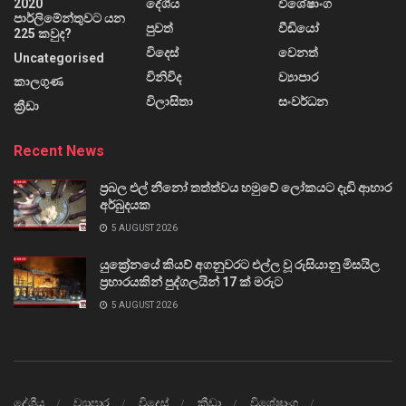
2020
දේශීය
විශේෂාංග
පාර්ලිමේන්තුවට යන
පුවත්
වීඩියෝ
225 කවුද?
විදෙස්
වෙනත්
Uncategorised
විනිවිද
ව්‍යාපාර
කාලගුණ
විලාසිතා
සංවර්ධන
ක්‍රීඩා
Recent News
ප්‍රබල එල් නීනෝ තත්ත්වය හමුවේ ලෝකයට දැඩි ආහාර
අර්බුදයක
5 AUGUST 2026
යුක්‍රේනයේ කියව් අගනුවරට එල්ල වූ රුසියානු මිසයිල
ප්‍රහාරයකින් පුද්ගලයින් 17 ක් මරුට
5 AUGUST 2026
දේශීය
ව්‍යාපාර
විදෙස්
ක්‍රීඩා
විශේෂාංග