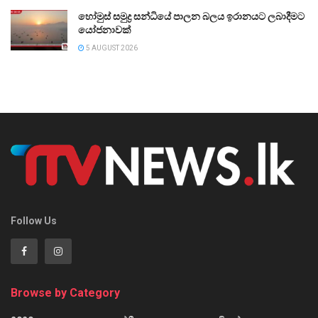
හෝමුස් සමුද්‍ර සන්ධියේ පාලන බලය ඉරානයට ලබාදීමට
යෝජනාවක්
5 AUGUST 2026
Follow Us
Browse by Category