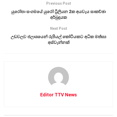
Previous Post
යුරෝපා සංගමයේ යුරෝ ට්‍රිලියන 2ක අයවැය සාකච්ඡා
අර්බුදයක
Next Post
උඩවලව ජලාශයෙන් රුපියල් කෝටියකට අධික මත්ස්‍ය
අස්වැන්නක්
Editor TTV News