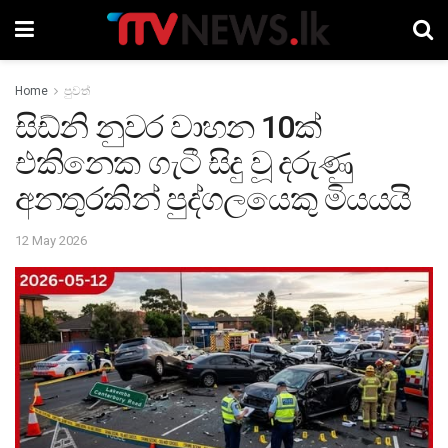
Home
පුවත්
සිඩ්නි නුවර වාහන 10ක්
එකිනෙක ගැටී සිදු වූ දරුණු
අනතුරකින් පුද්ගලයෙකු මියයයි
12 May 2026