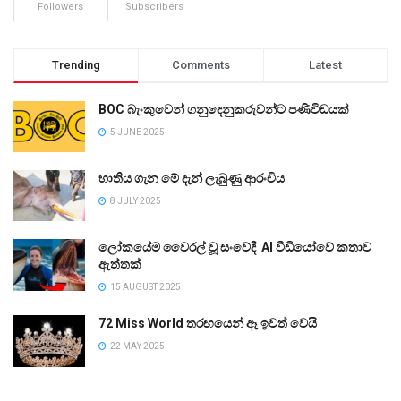
Followers
Subscribers
Trending
Comments
Latest
BOC බැංකුවෙන් ගනුදෙනුකරුවන්ට පණිවිඩයක්
5 JUNE 2025
භාතිය ගැන මේ දැන් ලැබුණු ආරංචිය
8 JULY 2025
ලෝකයේම වෛරල් වූ සංවේදී AI වීඩියෝවේ කතාව
ඇත්තක්
15 AUGUST 2025
72 Miss World තරඟයෙන් ඈ ඉවත් වෙයි
22 MAY 2025