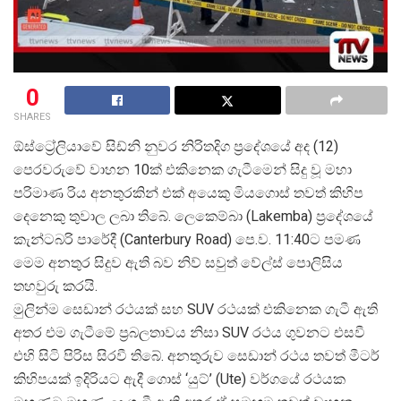
0
SHARES
ඕස්ට්
රේලියාවේ සිඩ්නි නුවර නිරිතදිග ප්
රදේශයේ අද (12)
පෙරවරුවේ වාහන 10ක් එකිනෙක ගැටීමෙන් සිදු වූ මහා
පරිමාණ රිය අනතුරකින් එක් අයෙකු මියගොස් තවත් කිහිප
දෙනෙකු තුවාල ලබා තිබේ. ලෙකෙම්බා (Lakemba) ප්
රදේශයේ
කැන්ටබරි පාරේදී (Canterbury Road) පෙ.ව. 11:40ට පමණ
මෙම අනතුර සිදුව ඇති බව නිව් සවුත් වේල්ස් පොලිසිය
තහවුරු කරයි.
මුලින්ම සෙඩාන් රථයක් සහ SUV රථයක් එකිනෙක ගැටී ඇති
අතර එම ගැටීමේ ප්
රබලතාවය නිසා SUV රථය ගුවනට එසවී
එහි සිටි පිරිස සිරවී තිබේ. අනතුරුව සෙඩාන් රථය තවත් මීටර්
කිහිපයක් ඉදිරියට ඇදී ගොස් ‘යුට්’ (Ute) වර්ගයේ රථයක