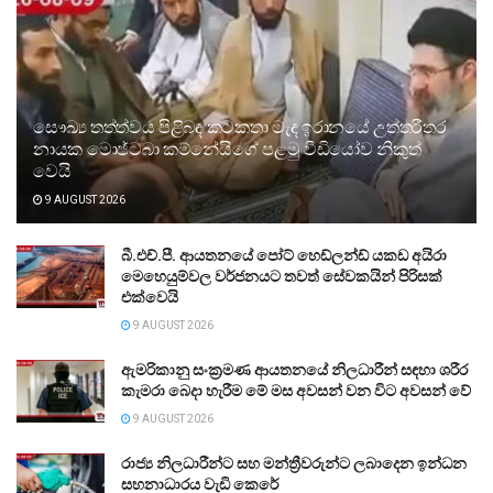
සෞඛ්‍ය තත්ත්වය පිළිබඳ කටකතා මැද ඉරානයේ උත්තරීතර
නායක මොජ්ටබා කම්නේයිගේ පළමු වීඩියෝව නිකුත්
වෙයි
9 AUGUST 2026
බී.එච්.පී. ආයතනයේ පෝට් හෙඩ්ලන්ඩ් යකඩ අයිරා
මෙහෙයුම්වල වර්ජනයට තවත් සේවකයින් පිරිසක්
එක්වෙයි
9 AUGUST 2026
ඇමරිකානු සංක්‍රමණ ආයතනයේ නිලධාරීන් සඳහා ශරීර
කැමරා බෙදා හැරීම මේ මස අවසන් වන විට අවසන් වේ
9 AUGUST 2026
රාජ්‍ය නිලධාරීන්ට සහ මන්ත්‍රීවරුන්ට ලබාදෙන ඉන්ධන
සහනාධාරය වැඩි කෙරේ