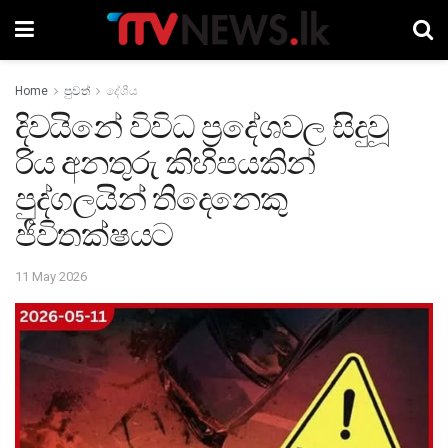
Home
පුවත්
දේශීය
දිවයිනේ විවිධ ප්‍රදේශවල සිදුවූ
රිය අනතුරු කිහිපයකින්
පුද්ගලයින් තිදෙනෙකු
ජීවිතක්ෂයට
11 May 2026