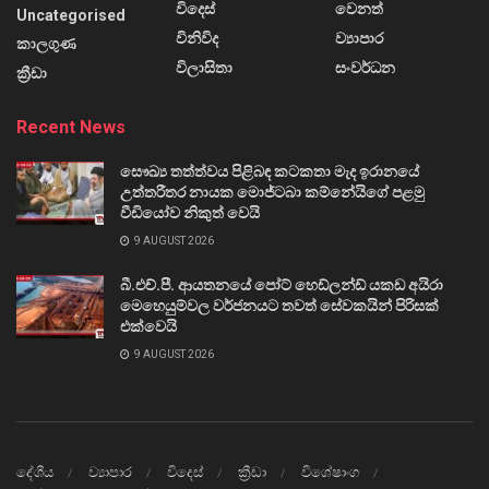
විදෙස්
වෙනත්
Uncategorised
විනිවිද
ව්‍යාපාර
කාලගුණ
විලාසිතා
සංවර්ධන
ක්‍රීඩා
Recent News
සෞඛ්‍ය තත්ත්වය පිළිබඳ කටකතා මැද ඉරානයේ
උත්තරීතර නායක මොජ්ටබා කම්නේයිගේ පළමු
වීඩියෝව නිකුත් වෙයි
9 AUGUST 2026
බී.එච්.පී. ආයතනයේ පෝට් හෙඩ්ලන්ඩ් යකඩ අයිරා
මෙහෙයුම්වල වර්ජනයට තවත් සේවකයින් පිරිසක්
එක්වෙයි
9 AUGUST 2026
දේශීය
ව්‍යාපාර
විදෙස්
ක්‍රීඩා
විශේෂාංග