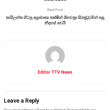
Next Post
තායිලන්ත හිටපු අග්‍රාමාත්‍ය තක්ෂින් ශිනවත්‍රා සිරදඬුවමින් පසු
නිදහස් වෙයි
Editor TTV News
Leave a Reply