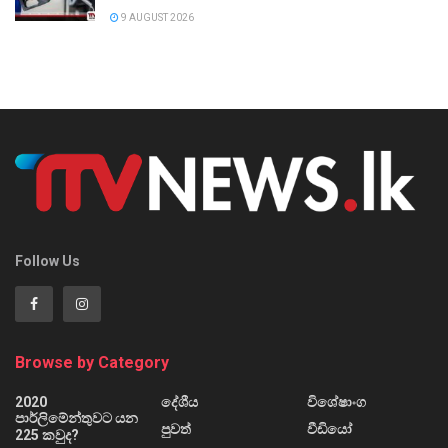
9 AUGUST 2026
Follow Us
Browse by Category
2020
දේශීය
විශේෂාංග
පාර්ලිමේන්තුවට යන
පුවත්
වීඩියෝ
225 කවුද?