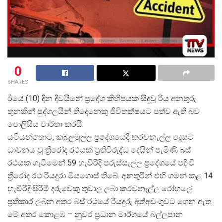
0
SHARES
ඊයේ (10) දින දිවයිනේ ප්
රදේශ කිහිපයක සිදුවූ රිය අනතුරු
තුනකින් පුද්ගලයින් තිදෙනෙකු ජීවිතක්ෂයට පත්ව ඇති බව
පොලිසිය වාර්තා කරයි.
යටියන්තොට, කබුලුමුල්ල ප්
රදේශයේදී කරවනැල්ල දෙසට
ධාවනය වූ ත්
රීරෝද රථයක් ප්
රතිවිරුද්ධ දෙසින් පැමිණි බස්
රථයක ගැටීමෙන් 59 හැවිරිදි පරුස්සැල්ල ප්
රදේශයේ පදිංචි
ත්
රීරෝද රථ රියදුරා මියගොස් තිබේ. අනතුරින් එහි ගමන් කළ 14
හැවිරිදි පිරිමි දරුවෙකු තුවාල ලබා කරවනැල්ල රෝහලේ
ප්
රතිකාර ලබන අතර බස් රථයේ රියදුරු අත්අඩංගුවට ගෙන ඇත.
මේ අතර කොළඹ – නුවර ප්
රධාන මාර්ගයේ බල්ලපාන