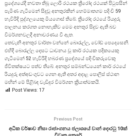
ප්
රදේශයේදී නවතා තිබූ ලොරි රථයක ත්
රීරෝද රථයක් පිටුපසින්
පැමිණ ගැටීමෙන් සිදුවූ අනතුරකින් හෙම්මාතගම පදිංචි 59
හැවිරිදි පුද්ගලයෙකු මියගොස් තිබේ. ත්
රීරෝද රථයේ රියදුරු
පාලනය කරගත නොහැකිව මෙම අනතුර සිදුව ඇති බව
විමර්ශනවලදී අනාවරණය වී ඇත.
තෙවැනි අනතුර වාර්තා වන්නේ බොරැල්ල, වෝඩ් පෙදෙසෙනි.
එහිදී බොරැල්ල දෙසට ධාවනය වූ කාර් රථයක පදිකයෙකු
ගැටීමෙන් 52 හැවිරිදි හබරණ ප්
රදේශයේ පදිංචිකරුවෙකු
ජීවිතක්ෂයට පත්ව තිබේ. අනතුර සම්බන්ධයෙන් කාර් රථයේ
රියදුරු අත්අඩංගුවට ගෙන ඇති අතර අදාළ පොලිස් ස්ථාන
මඟින් මේ පිළිබඳ වැඩිදුර විමර්ශන ක්
රියාත්මකයි.
Post Views:
17
Previous Post
අධික වර්ෂාව නිසා රාජාංගනය ජලාශයේ වාන් දොරටු 10ක්
විවෘත කෙරේ