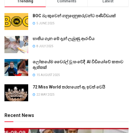
Trending
Comments
Latest
BOC බැංකුවෙන් ගනුදෙනුකරුවන්ට පණිවිඩයක්
5 JUNE 2025
භාතිය ගැන මේ දැන් ලැබුණු ආරංචිය
8 JULY 2025
ලෝකයේම වෛරල් වූ සංවේදී AI වීඩියෝවේ කතාව
ඇත්තක්
15 AUGUST 2025
72 Miss World තරඟයෙන් ඈ ඉවත් වෙයි
22 MAY 2025
Recent News