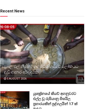
Recent News
ප්‍රබල එල් නීනෝ තත්ත්වය හමුවේ ලෝකයට
දැඩි ආහාර අර්බුදයක
5 AUGUST 2026
යුක්‍රේනයේ කියව් අගනුවරට
එල්ල වූ රුසියානු මිසයිල
ප්‍රහාරයකින් පුද්ගලයින් 17 ක්
මරුට