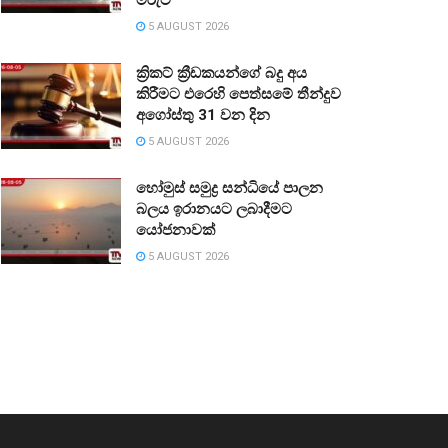
5 AUGUST 2026
ක්‍රිකට් ක්‍රීඩකයන්ගේ බදු අය
කිරීමට එරෙහි පෙත්සමේ තීන්දුව
අගෝස්තු 31 වන දින
5 AUGUST 2026
හෝමුස් සමුද්‍ර සන්ධියේ පාලන
බලය ඉරානයට ලබාදීමට
යෝජනාවක්
5 AUGUST 2026