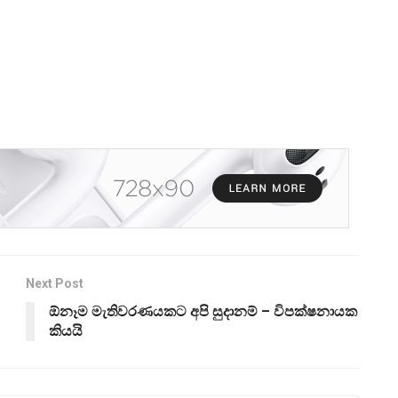
Next Post
ඕනෑම මැතිවරණයකට අපි සුදානම් – විපක්ෂනායක
කියයි