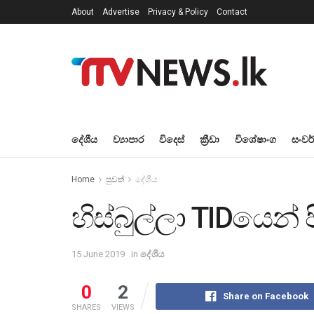
About
Advertise
Privacy & Policy
Contact
දේශීය
ව්‍යාපාර
විදෙස්
ක්‍රීඩා
විශේෂාංග
සංවර
Home
පුවත්
දේශීය
හිස්බුල්ලා TIDයෙන් 
15 June 2019
in
දේශීය
0
2
Share on Facebook
SHARES
VIEWS