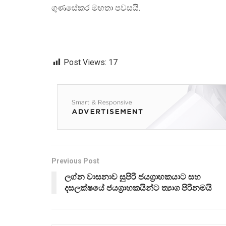
ගුණසේකර මහතා පවසයි.
Post Views:
17
Previous Post
ලග්න වාසනාව සුපිරි ජයග්‍රාහකයාට සහ
දසලක්ෂයේ ජයග්‍රාහකයින්ට ත්‍යාග පිරිනමයි