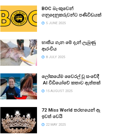
BOC බැංකුවෙන්
ගනුදෙනුකරුවන්ට පණිවිඩයක්
5 JUNE 2025
භාතිය ගැන මේ දැන් ලැබුණු
ආරංචිය
8 JULY 2025
ලෝකයේම වෛරල් වූ සංවේදී
AI වීඩියෝවේ කතාව ඇත්තක්
15 AUGUST 2025
72 Miss World තරඟයෙන් ඈ
ඉවත් වෙයි
22 MAY 2025