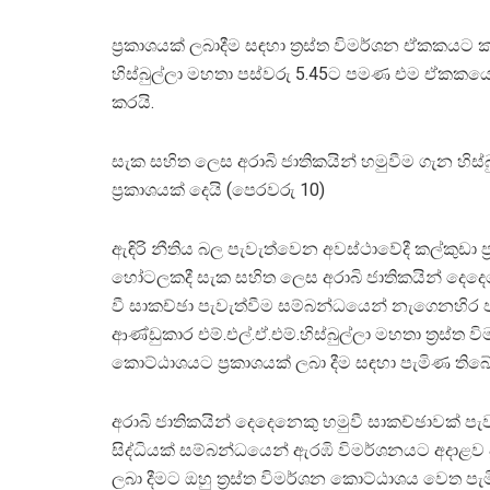
ප්‍රකාශයක් ලබාදීම සඳහා ත්‍රස්ත විමර්ශන ඒකකයට 
හිස්බුල්ලා මහතා පස්වරු 5.45ට පමණ එම ඒකකයෙන්
කරයි.
සැක සහිත ලෙස අරාබි ජාතිකයින් හමුවීම ගැන හිස්බ
ප්‍රකාශයක් දෙයි (පෙරවරු 10)
ඇඳිරි නීතිය බල පැවැත්වෙන අවස්ථාවේදී කල්කුඩා ප්
හෝටලකදී සැක සහිත ලෙස අරාබි ජාතිකයින් දෙදෙ
වී සාකච්ඡා පැවැත්වීම සම්බන්ධයෙන් නැගෙනහිර ප
ආණ්ඩුකාර එම්.එල්.ඒ.එම්.හිස්බුල්ලා මහතා ත්‍රස්ත ව
කොට්ඨාශයට ප්‍රකාශයක් ලබා දීම සඳහා පැමිණ තිබේ
අරාබි ජාතිකයින් දෙදෙනෙකු හමුවී සාකච්ඡාවක් පැ
සිද්ධියක් සම්බන්ධයෙන් ඇරඹි විමර්ශනයට අදාළව ප
ලබා දීමට ඔහු ත්‍රස්ත විමර්ශන කොට්ඨාශය වෙත පැමි