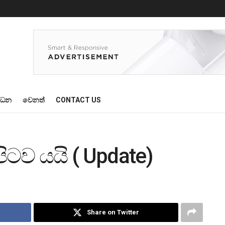
්ධන
වෙනත්
CONTACT US
පිටව යයි ( Update)
Share on Twitter