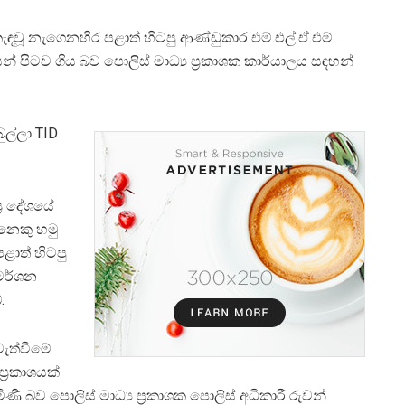
කැඳවූ නැගෙනහිර පළාත් හිටපු ආණ්ඩුකාර එම්.එල්.ඒ.එම්.
 පිටව ගිය බව පොලිස් මාධ්‍ය ප්‍රකාශක කාර්යාලය සඳහන්
ුල්ලා TID
‍ර දේශයේ
නෙකු හමු
ළාත් හිටපු
ිමර්ශන
.
වැත්වීමේ
්‍රකාශයක්
ණි බව පොලිස් මාධ්‍ය ප්‍රකාශක පොලිස් අධිකාරී රුවන්