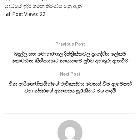
යුද්ධයේ ඉදිරි ගමන තීරණය වනු ඇත.
Post Views:
22
Previous Post
බදුල්ල සහ මොනරාගල දිස්ත්‍රික්කවල ප්‍රාදේශීය ලේකම්
කොට්ඨාස කිහිපයකට නායයාමේ පූර්ව අනතුරු ඇඟවීම්
Next Post
චීන පාරිභෝගිකයින්ගේ රුචිකත්වය වෙනස් වීම ඇමේසන්
වනාන්තරයේ අනාගතය සුරැකීමට මග පාදයි