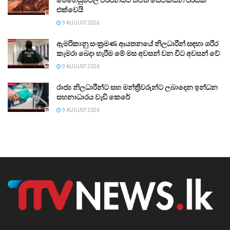
මෙහෙයුම්වල වර්ජනයට තවත් සේවකයින් පිරිසක්
එක්වෙයි
9 AUGUST 2026
ඇමරිකානු සංක්‍රමණ ආයතනයේ නිලධාරීන් සඳහා ශරීර
කැමරා බෙදා හැරීම මේ මස අවසන් වන විට අවසන් වේ
9 AUGUST 2026
රාජ්‍ය නිලධාරීන්ට සහ මන්ත්‍රීවරුන්ට ලබාදෙන ඉන්ධන
සහනාධාරය වැඩි කෙරේ
9 AUGUST 2026