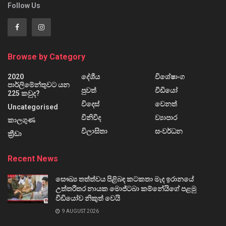
Follow Us
Browse by Category
2020
දේශීය
විශේෂාංග
පාර්ලිමේන්තුවට යන
පුවත්
වීඩියෝ
225 කවුද?
විදෙස්
වෙනත්
Uncategorised
විනිවිද
ව්‍යාපාර
කාලගුණ
විලාසිතා
සංවර්ධන
ක්‍රීඩා
Recent News
සෞඛ්‍ය තත්ත්වය පිළිබඳ කටකතා මැද ඉරානයේ
උත්තරීතර නායක මොජ්ටබා කම්නේයිගේ පළමු
වීඩියෝව නිකුත් වෙයි
9 AUGUST 2026