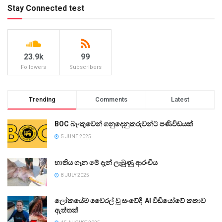
Stay Connected test
23.9k
99
Followers
Subscribers
Trending
Comments
Latest
BOC බැංකුවෙන් ගනුදෙනුකරුවන්ට පණිවිඩයක්
5 JUNE 2025
භාතිය ගැන මේ දැන් ලැබුණු ආරංචිය
8 JULY 2025
ලෝකයේම වෛරල් වූ සංවේදී AI වීඩියෝවේ කතාව
ඇත්තක්