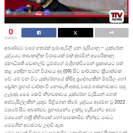
0
SHARES
අඛණ්ඩව වසර හතරක් පුරා ඇවිලී යන රුසියානු – යුක්රේන
යුද්ධයට තාවකාලික විරාමයක් එක් කරමින් අමෙරිකානු
ජනාධිපති ඩොනල්ඩ් ට්
රම්ප්ගේ මැදිහත්වීමෙන් ප්
රකාශයට පත්
කළ තෙදින සටන් විරාමය අද (09) සිට සාර්ථකව ක්
රියාත්මක
වේ. මේ වන විට යුක්රේනයේ කිසිදු ප්
රදේශයකින් මිසයිල හෝ
ඩ්
රෝන ප්
රහාර වාර්තා වී නොමැති අතර, වසර ගණනාවකට පසු
ලැබුණු මෙම කෙටි නිහඬතාවය යුක්රේන වැසියන් මහත්
අස්වැසිල්ලකින් යුතුව පිළිගෙන තිබේ. යුද්ධය ආරම්භ වූ 2022
වසරේ සිට අඛණ්ඩව ප්
රහාරයන්ට ලක්වූ වැසියන්ට අවම
වශයෙන් රාත්
රී කිහිපයක් හෝ සාමකාමීව නින්දට යාමට
මෙමගින් අවස්ථාව උදාවී ඇත.
මෙම සටන් විරාමයට සමගාමීව දෙපාර්ශවය අතර සිරකරුවන්