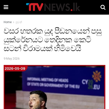
Home
පුවත්
වසර හතරක යුද පීඩනයෙන් පසු
යුක්රේනයට තෙදිනක කෙටි
සටන් විරාමයක් හිමිවෙයි
9 May 2026