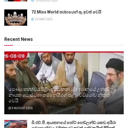
15 AUGUST 2025
72 Miss World තරඟයෙන් ඈ ඉවත් වෙයි
22 MAY 2025
Recent News
සෞඛ්‍ය තත්ත්වය පිළිබඳ කටකතා මැද ඉරානයේ උත්තරීතර
නායක මොජ්ටබා කම්නේයිගේ පළමු වීඩියෝව නිකුත්
වෙයි
9 AUGUST 2026
බී.එච්.පී. ආයතනයේ පෝට් හෙඩ්ලන්ඩ් යකඩ අයිරා