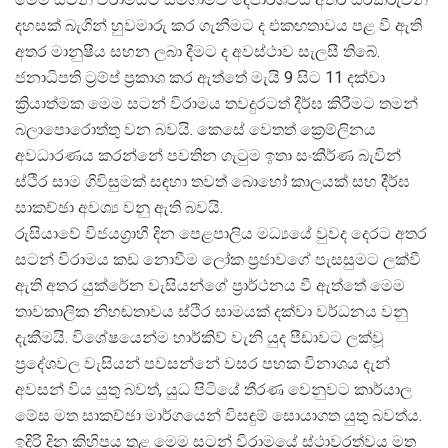
දහසක් බැගින් හුවමාරු කර ගැනීමට ද එකඟතාවය පළ වී ඇති
අතර මානුෂීය සහන ලබා දීමට ද අවස්ථාව සැලසී තිබේ.
ජනාධිපති ට්
රම්ප් ප්
රකාශ කර ඇත්තේ මැයි 9 සිට 11 දක්වා
ක්
රියාත්මක මෙම සටන් විරාමය තවදුරටත් දීර්ඝ කිරීමට තමන්
බලාපොරොත්තු වන බවයි. කෙසේ වෙතත් ක්
රෙම්ලිනය
අවධාරණය කරන්නේ පවතින ගැටුම ඉතා සංකීර්ණ බැවින්
ස්ථිර සාම ගිවිසුමක් සඳහා තවත් බොහෝ කාලයක් සහ දීර්ඝ
සාකච්ඡා අවශ්
ය වනු ඇති බවයි.
රුසියාවේ විජයග්
රාහී දින පෙළපාලිය මධ්
යයේ වුවද දෙරට අතර
සටන් විරාමය කඩ නොවීම ලෝක ප්
රජාවගේ පැසසුමට ලක්වී
ඇති අතර යුක්රේන වැසියන්ගේ ප්
රාර්ථනය වී ඇත්තේ මෙම
තාවකාලික නිහඬතාවය ස්ථිර සාමයක් දක්වා වර්ධනය වනු
දැකීමයි. විශේෂයෙන්ම හාර්කිව් වැනි යුද පීඩාවට ලක්වූ
ප්
රදේශවල වැසියන් පවසන්නේ වසර පහක විනාශය දැන්
අවසන් විය යුතු බවත්, යුධ පිටියේ තීරණ වෙනුවට කාර්යාල
මේස මත සාකච්ඡා මාර්ගයෙන් විසඳුම් සොයාගත යුතු බවත්ය.
ඉදිරි දින කිහිපය තුළ මෙම සටන් විරාමයේ ස්ථාවරත්වය මත