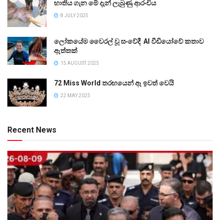
භාතිය ගැන මේ දැන් ලැබුණු ආරංචිය
8 JULY 2025
ලෝකයේම වෛරල් වූ සංවේදී AI වීඩියෝවේ කතාව
ඇත්තක්
15 AUGUST 2025
72 Miss World තරඟයෙන් ඈ ඉවත් වෙයි
22 MAY 2025
Recent News