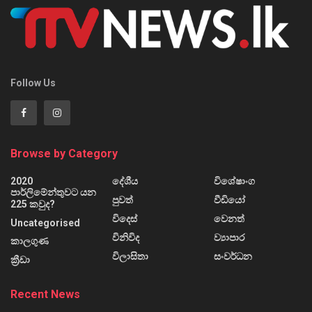
Follow Us
Browse by Category
2020
දේශීය
විශේෂාංග
පාර්ලිමේන්තුවට යන
පුවත්
වීඩියෝ
225 කවුද?
විදෙස්
වෙනත්
Uncategorised
විනිවිද
ව්‍යාපාර
කාලගුණ
විලාසිතා
සංවර්ධන
ක්‍රීඩා
Recent News