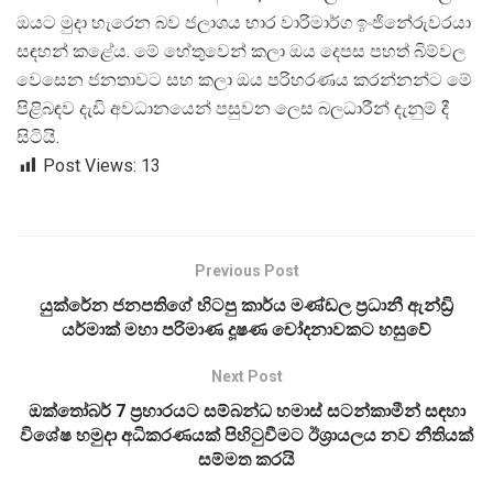
ඔයට මුදා හැරෙන බව ජලාශය භාර වාරිමාර්ග ඉංජිනේරුවරයා
සඳහන් කළේය. මේ හේතුවෙන් කලා ඔය දෙපස පහත් බිම්වල
වෙසෙන ජනතාවට සහ කලා ඔය පරිහරණය කරන්නන්ට මේ
පිළිබඳව දැඩි අවධානයෙන් පසුවන ලෙස බලධාරීන් දැනුම් දී
සිටියි.
Post Views:
13
Previous Post
යුක්රේන ජනපතිගේ හිටපු කාර්ය මණ්ඩල ප්‍රධානී ඇන්ඩ්‍රි
යර්මාක් මහා පරිමාණ දූෂණ චෝදනාවකට හසුවේ
Next Post
ඔක්තෝබර් 7 ප්‍රහාරයට සම්බන්ධ හමාස් සටන්කාමීන් සඳහා
විශේෂ හමුදා අධිකරණයක් පිහිටුවීමට ඊශ්‍රායලය නව නීතියක්
සම්මත කරයි