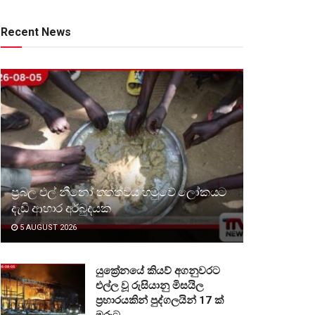
Recent News
ප්‍රබල එල් නීනෝ තත්ත්වය හමුවේ ලෝකයට
දැඩි ආහාර අර්බුදයක
5 AUGUST 2026
යුක්‍රේනයේ කියව් අගනුවරට
එල්ල වූ රුසියානු මිසයිල
ප්‍රහාරයකින් පුද්ගලයින් 17 ක්
මරුට