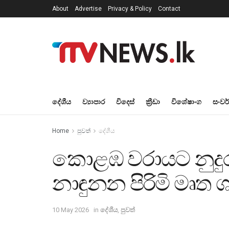
About
Advertise
Privacy & Policy
Contact
දේශීය
ව්‍යාපාර
විදෙස්
ක්‍රීඩා
විශේෂාංග
සංවර
Home
පුවත්
දේශීය
කොළඹ වරායට නුදුරු 
නාඳුනන පිරිමි මෘත
10 May 2026
in
දේශීය
,
පුවත්