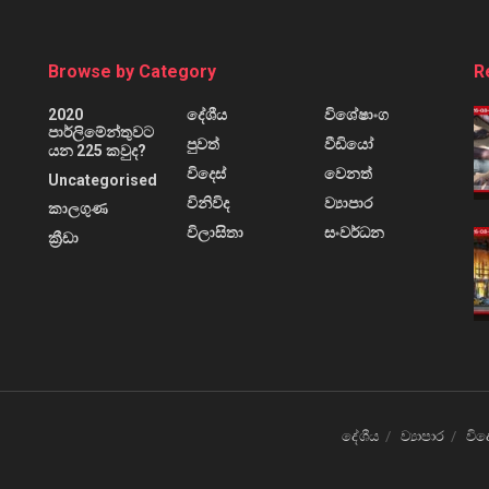
Browse by Category
R
2020
දේශීය
විශේෂාංග
පාර්ලිමේන්තුවට
පුවත්
වීඩියෝ
යන 225 කවුද?
විදෙස්
වෙනත්
Uncategorised
විනිවිද
ව්‍යාපාර
කාලගුණ
විලාසිතා
සංවර්ධන
ක්‍රීඩා
දේශීය
ව්‍යාපාර
විද