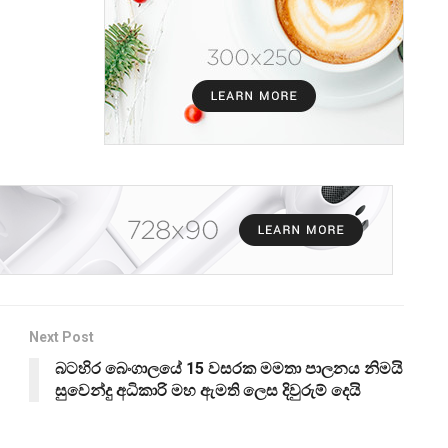
Next Post
බටහිර බෙංගාලයේ 15 වසරක මමතා පාලනය නිමයි
සුවෙන්දු අධිකාරි මහ ඇමති ලෙස දිවුරුම් දෙයි