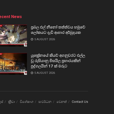
ecent News
ප්‍රබල එල් නීනෝ තත්ත්වය හමුවේ
ලෝකයට දැඩි ආහාර අර්බුදයක
5 AUGUST 2026
යුක්‍රේනයේ කියව් අගනුවරට එල්ල
වූ රුසියානු මිසයිල ප්‍රහාරයකින්
පුද්ගලයින් 17 ක් මරුට
5 AUGUST 2026
ෙස්
ක්‍රීඩා
විශේෂාංග
සංවර්ධන
වෙනත්
Contact Us