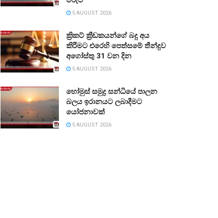
5 AUGUST 2026
ක්‍රිකට් ක්‍රීඩකයන්ගේ බදු අය
කිරීමට එරෙහි පෙත්සමේ තීන්දුව
අගෝස්තු 31 වන දින
5 AUGUST 2026
හෝමුස් සමුද්‍ර සන්ධියේ පාලන
බලය ඉරානයට ලබාදීමට
යෝජනාවක්
5 AUGUST 2026