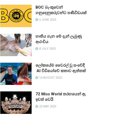
BOC බැංකුවෙන්
ගනුදෙනුකරුවන්ට පණිවිඩයක්
5 JUNE 2025
භාතිය ගැන මේ දැන් ලැබුණු
ආරංචිය
8 JULY 2025
ලෝකයේම වෛරල් වූ සංවේදී
AI වීඩියෝවේ කතාව ඇත්තක්
15 AUGUST 2025
72 Miss World තරඟයෙන් ඈ
ඉවත් වෙයි
22 MAY 2025