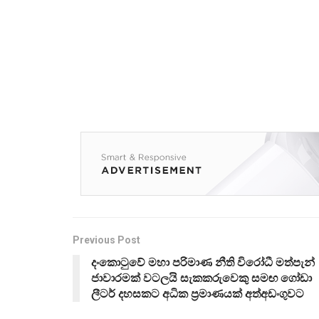
Previous Post
දංකොටුවේ මහා පරිමාණ නීති විරෝධී මත්පැන්
ජාවාරමක් වටලයි සැකකරුවෙකු සමඟ ගෝඩා
ලීටර් දහසකට අධික ප්‍රමාණයක් අත්අඩංගුවට