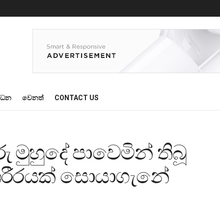
්ධන
වෙනත්
CONTACT US
මුහුදේ පාවෙමින් තිබූ
 ශරීරයක් සොයාගැනේ