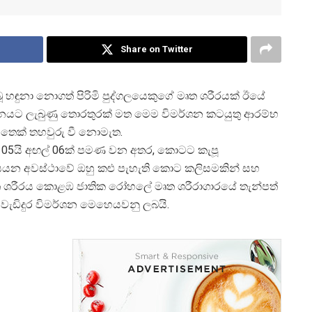
Share on Twitter
බූ හඳුනා නොගත් පිරිමි පුද්ගලයෙකුගේ මෘත ශරීරයක් ඊයේ
ානයට ලැබුණු තොරතුරක් මත මෙම විමර්ශන කටයුතු ආරම්භ
ෙතෙක් තහවුරු වී නොමැත.
ඩි 05යි අඟල් 06ක් පමණ වන අතර, කොටට කැපූ
මියයන අවස්ථාවේ ඔහු කළු පැහැති කොට කලිසමකින් සහ
 මෘත ශරීරය කොළඹ ජාතික රෝහලේ මෘත ශරීරාගාරයේ තැන්පත්
ැඩිදුර විමර්ශන මෙහෙයවනු ලබයි.