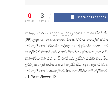
0
3
Share on Facebook
SHARES
VIEWS
කොළඹ වරායට නුදුරු මුහුදු ප්
රදේශයේ පාවෙමින් ති
(09) උදෑසන සොයාගෙන තිබේ. වරාය පොලිස් ස්ථ
කර ඇති අතර, මියගිය පුද්ගලයා කවුරුන්ද යන්න ම
පොලිස් වාර්තාවලට අනුව මියගිය පුද්ගලයා උස අ
කොණ්ඩයක් සහ වැවී ඇති රැවුලකින් යුක්ත වේ. 
දුඹුරු පැහැති කමිසයකින් සැරසී සිට ඇත. දැනට
කර ඇති අතර කොළඹ වරාය පොලිසිය මේ පිළිබඳව ව
Post Views:
12