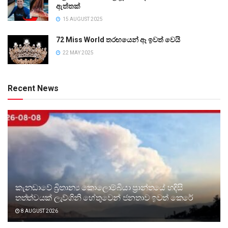
ඇත්තක්
15 AUGUST 2025
72 Miss World තරඟයෙන් ඈ ඉවත් වෙයි
22 MAY 2025
Recent News
කැනඩාවේ බ්‍රිතාන්‍ය කොලොම්බියා ප්‍රාන්තයේ හදිසි
තත්ත්වයක් ලැව්ගිනි හේතුවෙන් ජනතාව ඉවත් කෙරේ
8 AUGUST 2026