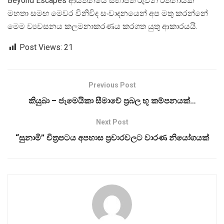
Beyond Escapes ආයතනයේ සභාපති රුවන් රත්නායක
මහතා සමඟ මෙවර විනිවිද සංවාදනයෙන් අප මතු කරන්නේ
මෙම ව්‍යවසනය කලමනාකරණය කරගත යුතු ආකාරයයි.
Post Views:
21
Previous Post
කියුබා – ජැමෙයිකා සීමාවේ ප්‍රබල භූ කම්පනයක්…
Next Post
“සුනාමි” චිත්‍රපටය අපහාස ප්‍රචාරවලට වාරණ නියෝගයක්