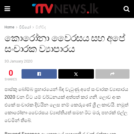
Home
වීඩියෝ
විනිවිද
කොරෝනා වෛරසය සහ අපේ
සංචාරක ව්‍යාපාරය
30 January 2020
0
SHARES
පාස්කු බෝම්බ ප්‍රහාරයෙන් බිඳ වැටුණු අපේ සංචාරක ව්‍යාපාරය
2020 වන විට යම් වර්ධනයක් අත්පත් කර ගනි. ලොව අංක
එකේ සංචාරක දිවයින ලෙස නම් කෙරුණේ ශ්‍රී ලංකාවයි. නමුත්
කොරෝනා වෛරසය ව්‍යාප්තියත් සමඟ ඊට මරු පහරක් එල්ල
වෙමින් තිබේ.