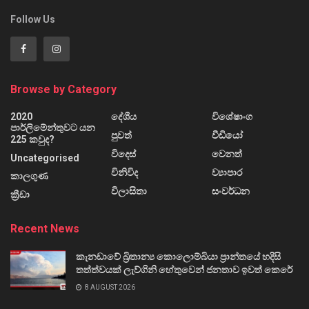
Follow Us
Browse by Category
2020
දේශීය
විශේෂාංග
පාර්ලිමේන්තුවට යන
පුවත්
වීඩියෝ
225 කවුද?
විදෙස්
වෙනත්
Uncategorised
විනිවිද
ව්‍යාපාර
කාලගුණ
විලාසිතා
සංවර්ධන
ක්‍රීඩා
Recent News
කැනඩාවේ බ්‍රිතාන්‍ය කොලොම්බියා ප්‍රාන්තයේ හදිසි
තත්ත්වයක් ලැව්ගිනි හේතුවෙන් ජනතාව ඉවත් කෙරේ
8 AUGUST 2026