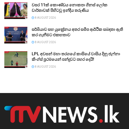
වසර 11ක් කොණ්ඩය නොකපා ගිනස් ලෝක
වාර්තාවක් පිහිටවූ ඉන්දීය තරුණිය
8 AUGUST 2026
සර්බියාව සහ යුක්‍රේනය අතර සමීප ආර්ථික සබඳතා ඇති
කර ගැනීමට එකඟතාව
8 AUGUST 2026
LPL අවසන් මහා තරගයේ කාසියේ වාසිය දිනූ ජැෆ්නා
කිංග්ස් ප්‍රථමයෙන් පන්දුවට පහර දෙයි!
8 AUGUST 2026