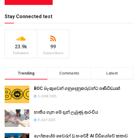
Stay Connected test
23.9k
99
Followers
Subscribers
Trending
Comments
Latest
BOC බැංකුවෙන් ගනුදෙනුකරුවන්ට පණිවිඩයක්
5 JUNE 2025
භාතිය ගැන මේ දැන් ලැබුණු ආරංචිය
8 JULY 2025
ලෝකයේම වෛරල් වූ සංවේදී AI වීඩියෝවේ කතාව