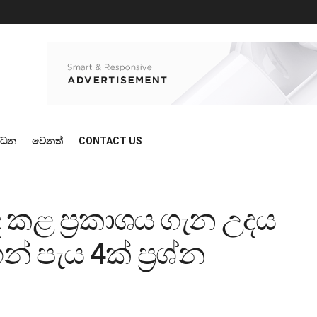
්ධන
වෙනත්
CONTACT US
ිබඳ කළ ප්‍රකාශය ගැන උදය
 පැය 4ක් ප්‍රශ්න