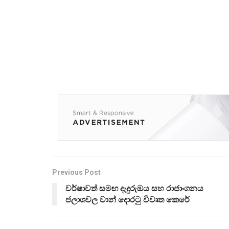
Previous Post
වර්ෂාවත් සමඟ දැදුරුඔය සහ රාජාංගනය
ජලාශවල වාන් දොරටු විවෘත කෙරේ