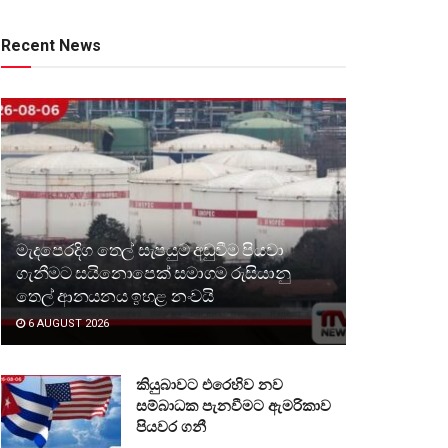
Recent News
මැදපෙරදිග තෙල් සැපයුම අඩුවීම පියවා
ගැනීමට සයිනොපෙක් සමාගම රුසියානු
තෙල් ආනයනය ඉහළ නංවයි
6 AUGUST 2026
කියුබාවට එරෙහිව නව
සම්බාධක පැනවීමට ඇමරිකාව
පියවර ගනී