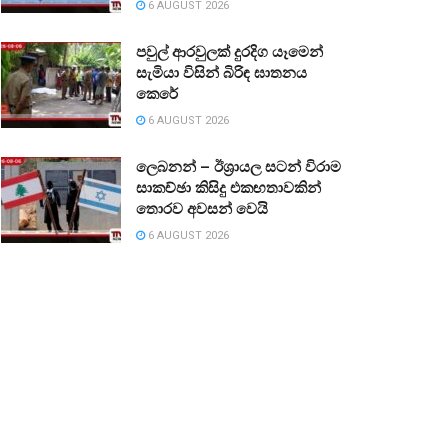
6 AUGUST 2026
පවුල් ආරවුලක් දුරදිග යෑමෙන්
සැමියා විසින් බිරිඳ ඝාතනය
කෙරේ
6 AUGUST 2026
ලෙබනන් – ඊශ්‍රායල සටන් විරාම
සාකච්ඡා කිසිදු එකඟතාවකින්
තොරව අවසන් වෙයි
6 AUGUST 2026