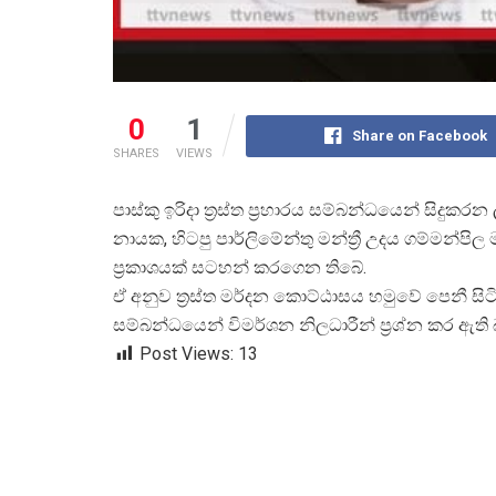
0
1
Share on Facebook
SHARES
VIEWS
පාස්කු ඉරිදා ත්
රස්ත ප්
රහාරය සම්බන්ධයෙන් සිදුකරන ල
නායක, හිටපු පාර්ලිමේන්තු මන්ත්
රී උදය ගම්මන්පිල
ප්
රකාශයක් සටහන් කරගෙන තිබේ.
ඒ අනුව ත්
රස්ත මර්දන කොට්ඨාසය හමුවේ පෙනී ස
සම්බන්ධයෙන් විමර්ශන නිලධාරීන් ප්
රශ්න කර ඇති 
Post Views:
13