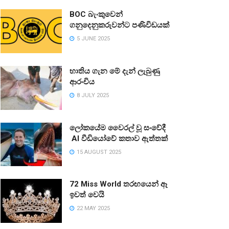
BOC බැංකුවෙන්
ගනුදෙනුකරුවන්ට පණිවිඩයක්
5 JUNE 2025
භාතිය ගැන මේ දැන් ලැබුණු
ආරංචිය
8 JULY 2025
ලෝකයේම වෛරල් වූ සංවේදී
AI වීඩියෝවේ කතාව ඇත්තක්
15 AUGUST 2025
72 Miss World තරඟයෙන් ඈ
ඉවත් වෙයි
22 MAY 2025