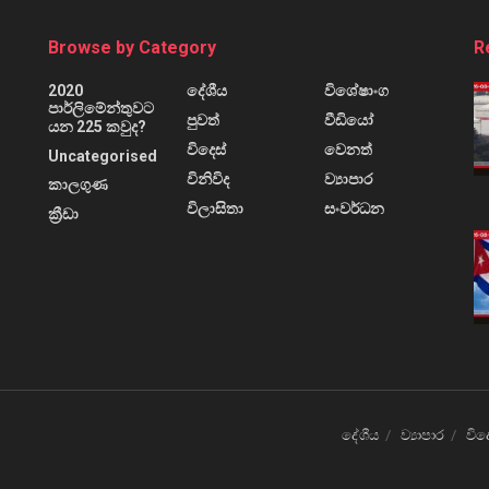
Browse by Category
R
2020
දේශීය
විශේෂාංග
පාර්ලිමේන්තුවට
පුවත්
වීඩියෝ
යන 225 කවුද?
විදෙස්
වෙනත්
Uncategorised
විනිවිද
ව්‍යාපාර
කාලගුණ
විලාසිතා
සංවර්ධන
ක්‍රීඩා
දේශීය
ව්‍යාපාර
විද