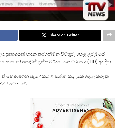
Share on Twitter
ද ප්
රකාශයක් පාදක කරගනිමින් පිවිතුරු හෙළ උරුමයේ
 මහතාගෙන් පොලිස් ත්
රස්ත මර්දන කොට්ඨාසය (TID) අද දින
ිටි ඒ මහතාගෙන් පැය 4කට ආසන්න කාලයක් අදාළ කරුණු
බව වාර්තා වේ.