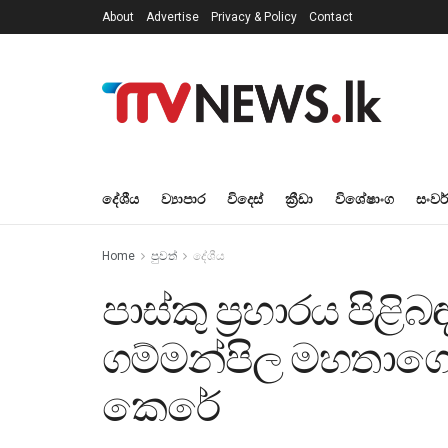
About
Advertise
Privacy & Policy
Contact
දේශීය
ව්‍යාපාර
විදෙස්
ක්‍රීඩා
විශේෂාංග
සංවර
Home
පුවත්
දේශීය
පාස්කු ප්‍රහාරය පිළ
ගම්මන්පිල මහතාගෙන්
කෙරේ