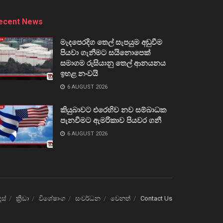
ecent News
මැදපෙරදිග තෙල් සැපයුම අඩුවීම
පියවා ගැනීමට සයිනොපෙක්
සමාගම රුසියානු තෙල් ආනයනය
ඉහළ නංවයි
6 AUGUST 2026
කියුබාවට එරෙහිව නව සම්බාධක
පැනවීමට ඇමරිකාව පියවර ගනී
6 AUGUST 2026
ෙස්
ක්‍රීඩා
විශේෂාංග
සංවර්ධන
වෙනත්
Contact Us