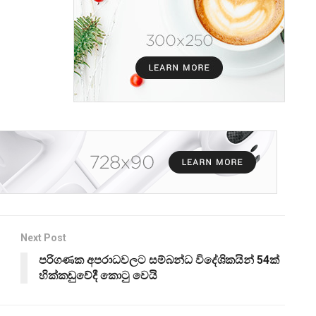
Next Post
පරිගණක අපරාධවලට සම්බන්ධ විදේශිකයින් 54ක්
හික්කඩුවේදී කොටු වෙයි