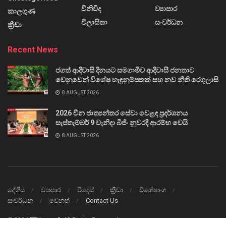
විනිවිද
ව්‍යාපාර
කාලගුණ
විලාසිතා
සංවර්ධන
ක්‍රීඩා
Recent News
ජගත් ආදිවාසි දිනයට සමගාමීව ආදිවාසී ජනතාව
වෙනුවෙන් විශේෂ හැඳුනුම්පතක් සහ නව නීති රෙගුලාසි
8 AUGUST 2026
2026 චීන ජාත්‍යන්තර සේවා වෙළඳ ප්‍රදර්ශනය
සැප්තැම්බර් 9 වැනිදා බීජිං නුවරදී ආරම්භ වෙයි
8 AUGUST 2026
දේශීය
ව්‍යාපාර
විදෙස්
ක්‍රීඩා
විශේෂාංග
සංවර්ධන
වෙනත්
Contact Us
© 2024
TTVnews.lk
All Rights Reserved