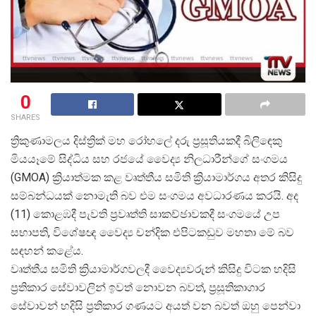
0
SHARES
ත්
රිකුණාමලය දිස්ත්
රික් මහ රෝහලේ දරු ප්
රසූතියකදී බිලිඳෙකු
මියයෑමේ සිද්ධිය සහ රජයේ වෛද්
ය නිලධාරීන්ගේ සංගමය
(GMOA) ක්
රියාත්මක කළ වෘත්තීය සමිති ක්
රියාමාර්ගය අතර කිසිදු
සම්බන්ධයක් නොමැති බව එම සංගමය අවධාරණය කරයි. අද
(11) කොළඹදී පැවති ප්
රවෘත්ති සාකච්ඡාවකදී සංගමයේ උප
සභාපති, විශේෂඥ වෛද්
ය චන්දික එපිටකඩුව මහතා මේ බව
සඳහන් කළේය.
වෘත්තීය සමිති ක්
රියාමාර්ගවලදී වෛද්
යවරුන් කිසිදු විටක හදිසි
ප්
රතිකාර සේවාවලින් ඉවත් නොවන බවත්, ප්
රසූතිකාගාර
සේවාවන් හදිසි ප්
රතිකාර ගණයට අයත් වන බවත් ඔහු පෙන්වා