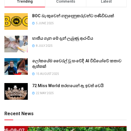
Trending
Comments
Latest
BOC බැංකුවෙන් ගනුදෙනුකරුවන්ට පණිවිඩයක්
5 JUNE 2025
භාතිය ගැන මේ දැන් ලැබුණු ආරංචිය
8 JULY 2025
ලෝකයේම වෛරල් වූ සංවේදී AI වීඩියෝවේ කතාව
ඇත්තක්
15 AUGUST 2025
72 Miss World තරඟයෙන් ඈ ඉවත් වෙයි
22 MAY 2025
Recent News