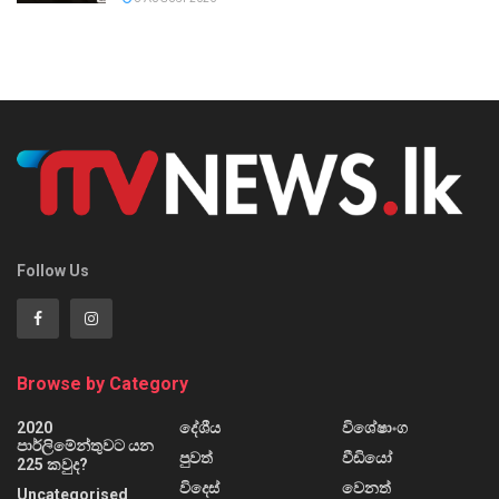
Follow Us
Browse by Category
2020
දේශීය
විශේෂාංග
පාර්ලිමේන්තුවට යන
පුවත්
වීඩියෝ
225 කවුද?
විදෙස්
වෙනත්
Uncategorised