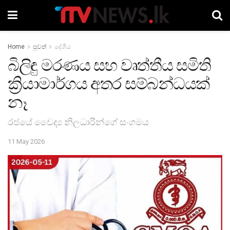
Home
පුවත්
දේශීය
බිලිඳු මරණය සහ වෘත්තීය සමිති
ක්‍රියාමාර්ගය අතර සම්බන්ධයක්
නෑ
රජයේ වෛද්‍ය නිලධාරීන්ගේ සංගමය
11 May 2026