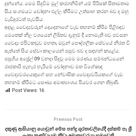
දුන්නේය. මෙම සිදුවීම මුල් කරගනිමින් යම් පිරිසක් සිතාමතාම
සිය සංගමයට චෝදනා එල්ල කිරීමට උත්සාහ කරන බව ද ඔහු
වැඩිදුරටත් පැවසීය.
අදාළ වෛද්
යවරුන් දෙදෙනාගේ වැඩ තහනම් කිරීම පිළිබඳව
මෙතෙක් නිල වශයෙන් ලිඛිතව දැනුම් දී නොමැති බව පවසන
වෛද්
ය එපිටකඩුව මහතා, ඔවුන් පෞද්ගලික සේවයේ නිරත වී
ඇත්තේ සිය සේවා කාලයෙන් පසුව බව ද සඳහන් කළේය.
පසුගිය අප්
රේල් 09 වනදා සිදුවූ මෙම මරණය සම්බන්ධයෙන්
රාජකාරි පැහැර හැරීමේ චෝදනාව මත විශේෂඥ
වෛද්
යවරයෙකුගේ සහ නේවාසික වෛද්
යවරියකගේ වැඩ
තහනම් කිරීමට සෞඛ්
ය අමාත්
යාංශය පියවර ගෙන තිබුණි.
Post Views:
16
Previous Post
දකුණු ආසියානු යොවුන් මේස පන්දු ශූරතාවලියේදී දස්කම් පෑ ශ්‍රී
ලංකා කණ්ඩායම ක්‍රීඩා අමාත්‍යවරයා හමුවෙති