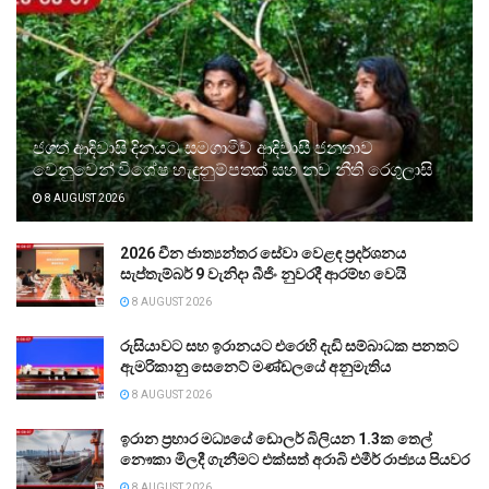
ජගත් ආදිවාසි දිනයට සමගාමීව ආදිවාසී ජනතාව
වෙනුවෙන් විශේෂ හැඳුනුම්පතක් සහ නව නීති රෙගුලාසි
8 AUGUST 2026
2026 චීන ජාත්‍යන්තර සේවා වෙළඳ ප්‍රදර්ශනය
සැප්තැම්බර් 9 වැනිදා බීජිං නුවරදී ආරම්භ වෙයි
8 AUGUST 2026
රුසියාවට සහ ඉරානයට එරෙහි දැඩි සම්බාධක පනතට
ඇමරිකානු සෙනෙට් මණ්ඩලයේ අනුමැතිය
8 AUGUST 2026
ඉරාන ප්‍රහාර මධ්‍යයේ ඩොලර් බිලියන 1.3ක තෙල්
නෞකා මිලදී ගැනීමට එක්සත් අරාබි එමීර් රාජ්‍යය පියවර
8 AUGUST 2026