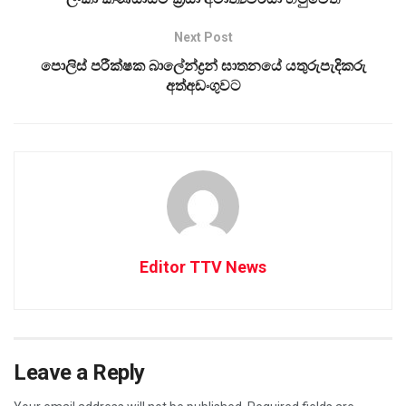
Next Post
පොලිස් පරීක්ෂක බාලේන්ද්‍රන් ඝාතනයේ යතුරුපැදිකරු
අත්අඩංගුවට
Editor TTV News
Leave a Reply