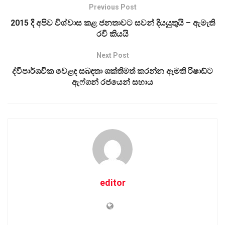
Previous Post
2015 දී අපිව විශ්වාස කළ ජනතාවට සවන් දියයුතුයි – ඇමැති
රවි කියයි
Next Post
ද්වීපාර්ශවික වෙළඳ සබඳතා ශක්තිමත් කරන්න ඇමති රිෂාඩ්ට
ඇෆ්ගන් රජයෙන් සහාය
editor