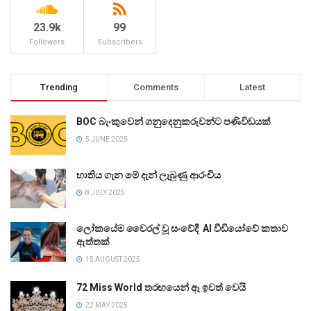
23.9k
99
Followers
Subscribers
Trending
Comments
Latest
BOC බැංකුවෙන් ගනුදෙනුකරුවන්ට පණිවිඩයක්
5 JUNE 2025
භාතිය ගැන මේ දැන් ලැබුණු ආරංචිය
8 JULY 2025
ලෝකයේම වෛරල් වූ සංවේදී AI වීඩියෝවේ කතාව
ඇත්තක්
15 AUGUST 2025
72 Miss World තරඟයෙන් ඈ ඉවත් වෙයි
22 MAY 2025