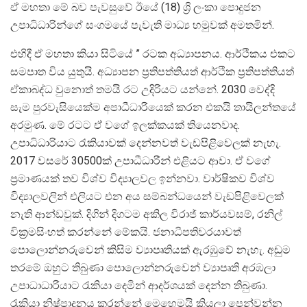
ඒ මහතා මේ බව පැවසුවේ ඊයේ (18) ශ්‍රි ලංකා ‌පොදුජන
උපාධිධාරින්ගේ සංගමයේ පැවැති මාධ්‍ය හමුවක් අමතමින්.
එහිදී ඒ මහතා කියා සිටියේ ” රටක අධ්‍යාපනය. ආර්ථිකය එකට
සමපාත විය යුතුයි. අධ්‍යාපන ප්‍රතිපත්තියත් ආර්ථික ප්‍රතිපත්තියත්
ඒකාබද්ධ වුනොත් තමයි රට උදිරියට යන්නේ. 2030 වෙද්දි
සැම පුරවැසියෙක්ම අපාධීධාරියෙක් කරන එකයි තායිලන්තයේ
අරමුණ. මේ රටට ඒ වගේ ඉලක්කයක් තියෙනවාද.
උපාධිධාරියාට රැකියාවක් දෙන්නවත් වැඩපිළිවෙලක් නැහැ.
2017 වසරේ 30500ක් උපාධීධාරීන් එළියට ආවා. ඒ වගේ
ප්‍රමාණයක් තව විශ්ව විද්‍යාලවල ඉන්නවා. වාර්ෂිකව විශ්ව
විද්‍යාලවලින් එලියට එන අය සම්බන්ධයෙන් වැඩපිළිවෙලක්
නැති ආන්ඩවුක්. දිගින් දිගටම අකිල විරාජ් කාර්යවසම්, රනිල්
වික්‍රමසිංහත් කරන්නේ මේකයි. ජනාධීපතිවරයාවත්
පොලොන්නරුවෙන් කිසිම ව්‍යාපෘතියක් ඇරඹුවේ නැහැ. අඩුම
තරමේ ඔහුට තිබුණා පොලොන්නරුවෙන් ව්‍යාපෘති අරඹලා
උපාධාධාරියාට රැකියා දෙමින් ආදර්ශයක් දෙන්න තිබුණා.
රැකියා නිෂ්පාදනය කරන්නේ මෙහෙමයි කියලා පෙන්වන්න