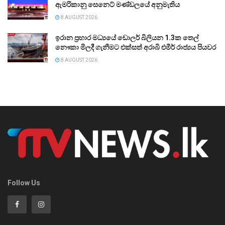
ඇමරිකානු සෙනෙට් මණ්ඩලයේ අනුමැතිය
8 AUGUST 2026
ඉරාන ප්‍රහාර මධ්‍යයේ ඩොලර් බිලියන 1.3ක තෙල්
නෞකා මිලදී ගැනීමට එක්සත් අරාබි එමීර් රාජ්‍යය පියවර
8 AUGUST 2026
Follow Us