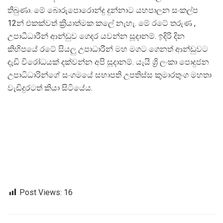
තිබුණා. මේ බොරුපොරොන්දු දුන්නාට යහපාලන සංකල්ප
12න් එකක්වත් ක්‍රියාත්මක කලේ නැහැ. මේ රටේ තරුණ ,
උපාධීධාරීන් ආන්ඩුව ගෙදර යවන්න සූදානම්. ඉදිරි දින
කිහිපයේ රටේ සියලු උපාධාරීන් මහ මගට ගෙනත් ආන්ඩුවට
දැඩි විරෝධයක් දක්වන්න අපි සූදානම්. යැයි ශ්‍රි ලංකා ‌පොදුජන
උපාධිධාරින්ගේ සංගමයේ සභාපති උපතිස්ස කුමාරතුංග මහතා
වැඩිදුරටත් කියා සිටියේය.
Post Views:
16