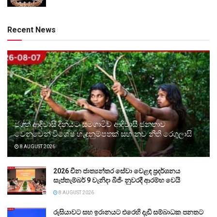
Recent News
ජගත් ආදිවාසි දිනයට සමගාමීව ආදිවාසී ජනතාව
වෙනුවෙන් විශේෂ හැඳුනුම්පතක් සහ නව නීති රෙගුලාසි
8 AUGUST 2026
2026 චීන ජාත්‍යන්තර සේවා වෙළඳ ප්‍රදර්ශනය
සැප්තැම්බර් 9 වැනිදා බීජිං නුවරදී ආරම්භ වෙයි
8 AUGUST 2026
රුසියාවට සහ ඉරානයට එරෙහි දැඩි සම්බාධක පනතට