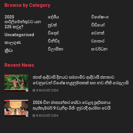
Browse by Category
2020
දේශීය
විශේෂාංග
පාර්ලිමේන්තුවට යන
පුවත්
වීඩියෝ
225 කවුද?
විදෙස්
වෙනත්
Uncategorised
විනිවිද
ව්‍යාපාර
කාලගුණ
විලාසිතා
සංවර්ධන
ක්‍රීඩා
Recent News
ජගත් ආදිවාසි දිනයට සමගාමීව ආදිවාසී ජනතාව
වෙනුවෙන් විශේෂ හැඳුනුම්පතක් සහ නව නීති රෙගුලාසි
8 AUGUST 2026
2026 චීන ජාත්‍යන්තර සේවා වෙළඳ ප්‍රදර්ශනය
සැප්තැම්බර් 9 වැනිදා බීජිං නුවරදී ආරම්භ වෙයි
8 AUGUST 2026