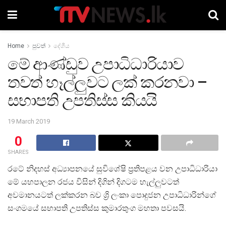
Home
පුවත්
දේශීය
මේ ආණ්ඩුව උපාධිධාරියාව
තවත් හෑල්ලුවට ලක් කරනවා –
සභාපති උපතිස්ස කියයි
19 March 2019
0
SHARES
රටේ නිදහස් අධ්‍යාපනයේ සුවිශේෂි ප්‍රතිපළය වන උපාධිධාරියා
මේ යහපාලන රජය විසින් දිගින් දිගටම හැල්ලුවටත්
අවමානයටත් ලක්කරන බව ශ්‍රි ලංකා ‌පොදුජන උපාධිධාරින්ගේ
සංගමයේ සභාපති උපතිස්ස කුමාරතුංග මහතා පවසයි.