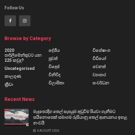
Follow Us
Browse by Category
2020
දේශීය
විශේෂාංග
පාර්ලිමේන්තුවට යන
පුවත්
වීඩියෝ
225 කවුද?
විදෙස්
වෙනත්
Uncategorised
විනිවිද
ව්‍යාපාර
කාලගුණ
විලාසිතා
සංවර්ධන
ක්‍රීඩා
Recent News
මැදපෙරදිග තෙල් සැපයුම අඩුවීම පියවා ගැනීමට
සයිනොපෙක් සමාගම රුසියානු තෙල් ආනයනය ඉහළ
නංවයි
6 AUGUST 2026