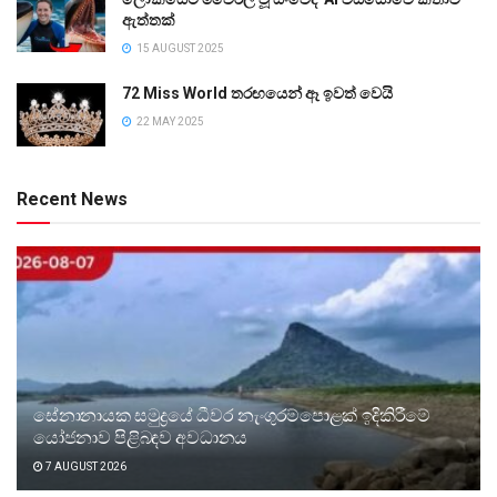
ඇත්තක්
15 AUGUST 2025
72 Miss World තරඟයෙන් ඈ ඉවත් වෙයි
22 MAY 2025
Recent News
සේනානායක සමුද්‍රයේ ධීවර නැංගුරම්පොළක් ඉදිකිරීමේ
යෝජනාව පිළිබඳව අවධානය
7 AUGUST 2026