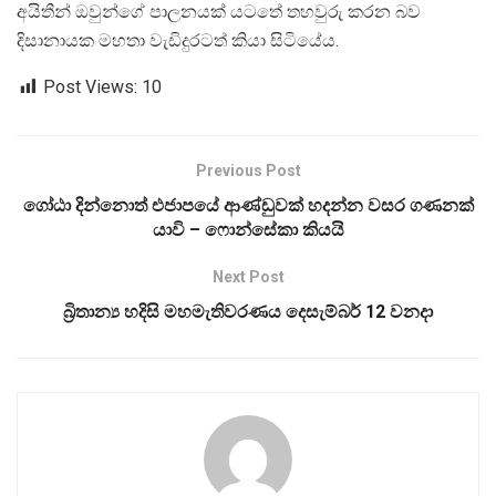
අයිතීන් ඔවුන්ගේ පාලනයක් යටතේ තහවුරු කරන බව
දිසානායක මහතා වැඩිදුරටත් කියා සිටියේය.
Post Views:
10
Previous Post
ගෝඨා දින්නොත් එජාපයේ ආණ්ඩුවක් හදන්න වසර ගණනක්
යාවි – ෆොන්සේකා කියයි
Next Post
බ්‍රිතාන්‍ය හදිසි මහමැතිවරණය දෙසැම්බර් 12 වනදා