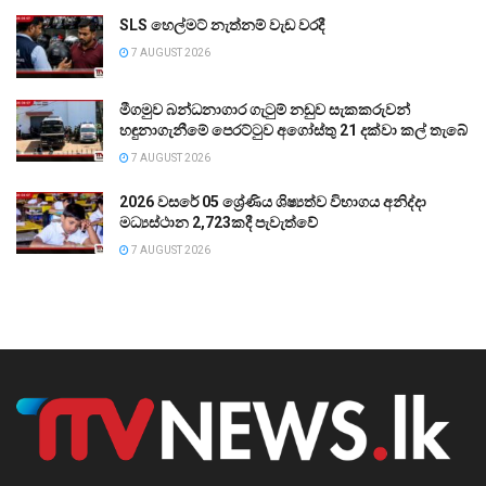
SLS හෙල්මට් නැත්නම් වැඩ වරදී
7 AUGUST 2026
මීගමුව බන්ධනාගාර ගැටුම් නඩුව සැකකරුවන්
හඳුනාගැනීමේ පෙරට්ටුව අගෝස්තු 21 දක්වා කල් තැබේ
7 AUGUST 2026
2026 වසරේ 05 ශ්‍රේණිය ශිෂ්‍යත්ව විභාගය අනිද්දා
මධ්‍යස්ථාන 2,723කදී පැවැත්වේ
7 AUGUST 2026