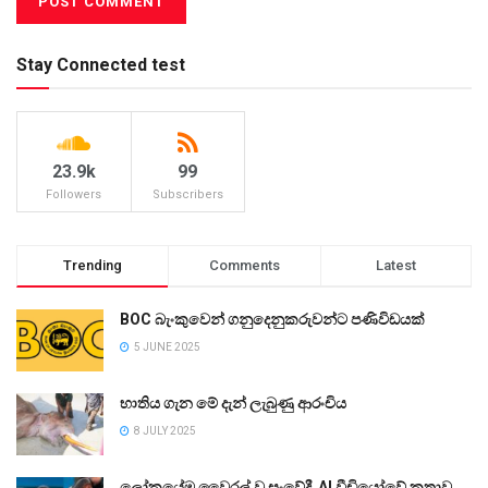
Stay Connected test
23.9k
99
Followers
Subscribers
Trending
Comments
Latest
BOC බැංකුවෙන් ගනුදෙනුකරුවන්ට පණිවිඩයක්
5 JUNE 2025
භාතිය ගැන මේ දැන් ලැබුණු ආරංචිය
8 JULY 2025
ලෝකයේම වෛරල් වූ සංවේදී AI වීඩියෝවේ කතාව