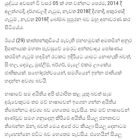
යුද්ධය අවසන් වී වසර 05 ක් ගත වන්නට පෙරම, 2014 දී
අලුත්ගමදි, දර්ගාවලදී ගැටුම, නැවත 2018දී දිගනදි, අකුරණදි
ගැටුම් , නැවත 2019දී බෝම්බ පුපුරන බව ඔහු අනාවරණ කර
සිටියේය.
ඊයේ (29) කාත්තන්කුඩියේ පැවැති ජනහමුවක් අමතමින් අනුර
දිසානායක මහතා පැවසුවේ මෙරට අන්තවාදය පෝෂණය
කරමින් ගැටුම් හදමින් රටකට ඉදිරියට යාමට නොහැකි බවත්,
සිංහල, දෙමළ, මුස්ලිම්, බර්ගර්, මැලේ එකම ලාංකේය
ජාතිකයක්. සහෝදරත්වයෙන්, සමගියෙන් ඉන්න ජාතියක්
හදන්න අවශ්‍ය බවයි.
භාෂාවේ සම අයිතිය අපි ස්ථාපිත කළ යුතු බවත් සෑම
දරුවෙකුටම තම මව් භාෂාවෙන් ඉගෙන ගන්න අයිතිය
තිබෙන්නට අවශ්‍ය බව හෙතෙම පැවසිය. තම මව් භාෂාවෙන්
ආණ්ඩුව සමග ගනුදෙනු කිරීමේ අයිතිය සියලු ජනතාවට
තිබෙන්න ඕනෑ බවත් මෙය අපේ රට කියලා සියලු දෙනාටම
හැඟෙන්නෙ එවිට බව හෙතෙම පැවසිය. එහෙයින් සියලු