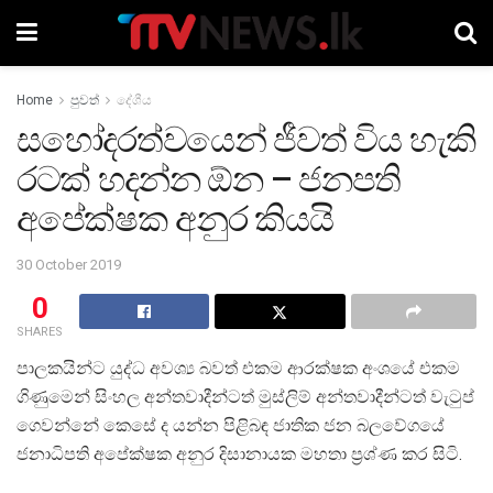
Home
පුවත්
දේශීය
සහෝදරත්වයෙන් ජීවත් විය හැකි
රටක් හදන්න ඕන – ජනපති
අපේක්ෂක අනුර කියයි
30 October 2019
0
SHARES
පාලකයින්ට යුද්ධ අවශ්‍ය බවත් එකම ආරක්ෂක අංශයේ එකම
ගිණුමෙන් සිංහල අන්තවාදීන්ටත් මුස්ලිම් අන්තවාදීන්ටත් වැටුප්
ගෙවන්නේ කෙසේ ද යන්න පිළිබඳ ජාතික ජන බලවේගයේ
ජනාධිපති අපේක්ෂක අනුර දිසානායක මහතා ප්‍රශ්ණ කර සිටි.