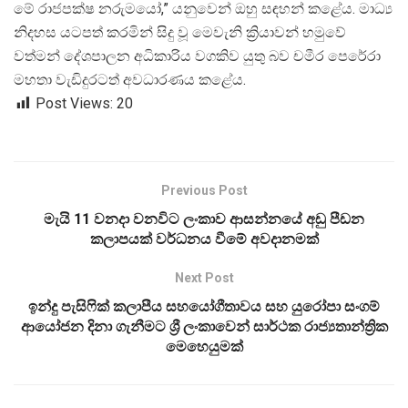
මේ රාජපක්ෂ නරුමයෝ,” යනුවෙන් ඔහු සඳහන් කළේය. මාධ්
නිදහස යටපත් කරමින් සිදු වූ මෙවැනි ක්
රියාවන් හමුවේ
වත්මන් දේශපාලන අධිකාරිය වගකිව යුතු බව චමීර පෙරේරා
මහතා වැඩිදුරටත් අවධාරණය කළේය.
Post Views:
20
Previous Post
මැයි 11 වනදා වනවිට ලංකාව ආසන්නයේ අඩු පීඩන
කලාපයක් වර්ධනය වීමේ අවදානමක්
Next Post
ඉන්දු පැසිෆික් කලාපීය සහයෝගීතාවය සහ යුරෝපා සංගම්
ආයෝජන දිනා ගැනීමට ශ්‍රී ලංකාවෙන් සාර්ථක රාජ්‍යතාන්ත්‍රික
මෙහෙයුමක්