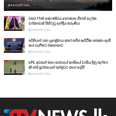
8 AUGUST 2026
වසර 11ක් කොණ්ඩය නොකපා ගිනස් ලෝක
වාර්තාවක් පිහිටවූ ඉන්දීය තරුණිය
8 AUGUST 2026
සර්බියාව සහ යුක්‍රේනය අතර සමීප ආර්ථික සබඳතා ඇති
කර ගැනීමට එකඟතාව
8 AUGUST 2026
LPL අවසන් මහා තරගයේ කාසියේ වාසිය දිනූ ජැෆ්නා
කිංග්ස් ප්‍රථමයෙන් පන්දුවට පහර දෙයි!
8 AUGUST 2026