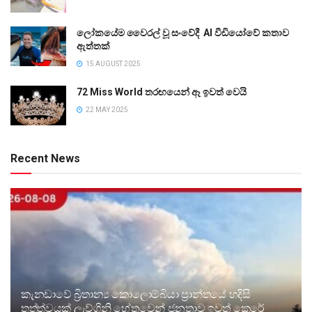
ලෝකයේම වෛරල් වූ සංවේදී AI වීඩියෝවේ කතාව
ඇත්තක්
15 AUGUST 2025
72 Miss World තරඟයෙන් ඈ ඉවත් වෙයි
22 MAY 2025
Recent News
කැනඩාවේ බ්‍රිතාන්‍ය කොලොම්බියා ප්‍රාන්තයේ හදිසි
තත්ත්වයක් ලැව්ගිනි හේතුවෙන් ජනතාව ඉවත් කෙරේ