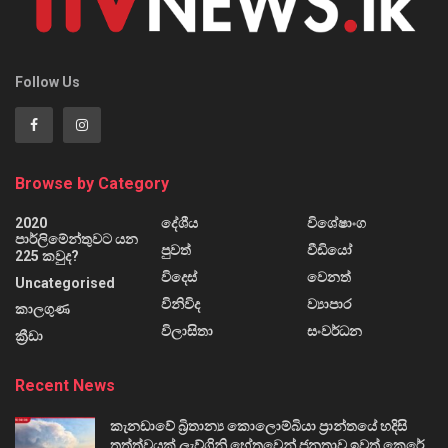
Follow Us
Browse by Category
2020
දේශීය
විශේෂාංග
පාර්ලිමේන්තුවට යන
පුවත්
වීඩියෝ
225 කවුද?
විදෙස්
වෙනත්
Uncategorised
විනිවිද
ව්‍යාපාර
කාලගුණ
විලාසිතා
සංවර්ධන
ක්‍රීඩා
Recent News
කැනඩාවේ බ්‍රිතාන්‍ය කොලොම්බියා ප්‍රාන්තයේ හදිසි
තත්ත්වයක් ලැව්ගිනි හේතුවෙන් ජනතාව ඉවත් කෙරේ