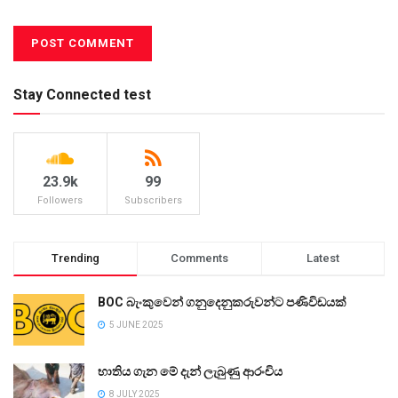
Stay Connected test
23.9k
99
Followers
Subscribers
Trending
Comments
Latest
BOC බැංකුවෙන් ගනුදෙනුකරුවන්ට පණිවිඩයක්
5 JUNE 2025
භාතිය ගැන මේ දැන් ලැබුණු ආරංචිය
8 JULY 2025