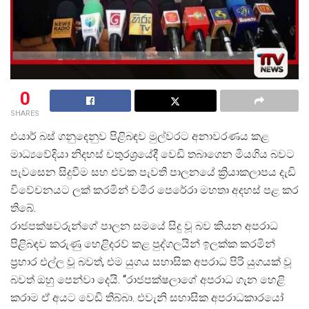
0
SHARES
එයාර් බස් ගනුදෙනුව පිළිබඳව මුල්වරට අනාවරණය කළ
මාධ්
යවේදියා නිදහස් චතුරශ්
රයේදී වෙඩි තබාගෙන මියගිය බවට
පැවසෙන සිදුවීම සහ එවක පැවති පාලනයේ ක්
රියාකලාපය දැඩි
විවේචනයට ලක් කරමින් චමීර පෙරේරා මහතා අදහස් පළ කර
තිබේ.
රාජපක්ෂවරුන්ගේ පාලන සමයේ සිදු වූ බව කියන අපරාධ
පිළිබඳව කරුණු හෙළිදරව් කළ පුද්ගලයින් ඉලක්ක කරමින්
ප්
රහාර එල්ල වූ බවත්, එම යුගය සහාසික අපරාධ පිරි යුගයක් වූ
බවත් ඔහු පෙන්වා දෙයි. “රාජපක්ෂලාගේ අපරාධ ගැන හෙළි
කරාම ඒ අයට වෙඩි තිබ්බා. එවැනි සහාසික අපරාධකාරයෝ