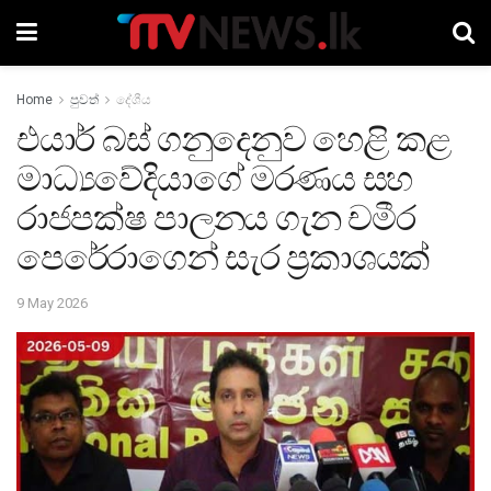
Home
පුවත්
දේශීය
එයාර් බස් ගනුදෙනුව හෙළි කළ
මාධ්‍යවේදියාගේ මරණය සහ
රාජපක්ෂ පාලනය ගැන චමීර
පෙරේරාගෙන් සැර ප්‍රකාශයක්
9 May 2026