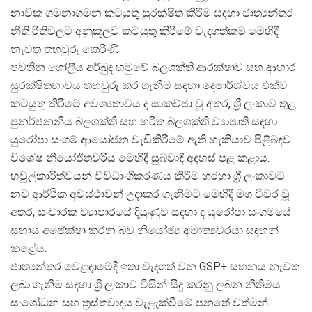
නාවික ගමනාගමන කටයුතු සුරක්ෂිත කිරීම සඳහා ජාත්
යන්තර
නීති රීතිවලට අනුකූලව කටයුතු කිරීමේ වැදගත්කම මෙහිදී
නැවත තහවුරු කෙරිණි.
පවතින ගෝලීය අර්බුද හමුවේ බලශක්ති ආරක්ෂාව සහ ආහාර
සුරක්ෂිතභාවය තහවුරු කර ගැනීම සඳහා දෙපාර්ශ්වය එක්ව
කටයුතු කිරීමේ අවශ්
යතාවය ද සාකච්ඡා වූ අතර, ශ්
රී ලංකාව තුළ
පුනර්ජනනීය බලශක්ති සහ හරිත බලශක්ති ව්
යාපෘති සඳහා
යුරෝපා සංගම් ආයෝජන වැඩිකිරීමේ ඇති හැකියාව පිළිබඳව
විශේෂ නියෝජිතවරිය මෙහිදී සුබවාදී අදහස් පළ කළාය.
හවුල්කාරිත්වයන් විවිධාංගීකරණය කිරීම හරහා ශ්
රී ලංකාවට
නව ආර්ථික අවස්ථාවන් උදාකර ගැනීමට මෙහිදී මග විවර වූ
අතර, සංචාරක ව්
යාපාරයේ දියුණුව සඳහා ද යුරෝපා සංගමයේ
සහාය අපේක්ෂා කරන බව නියෝජ්
ය අමාත්
යවරයා සඳහන්
කළේය.
ජාත්
යන්තර වෙළඳාමේදී ඉතා වැදගත් වන GSP+ සහනය නැවත
ලබා ගැනීම සඳහා ශ්
රී ලංකාව විසින් සිදු කරනු ලබන නීතිමය
සංශෝධන සහ ත්
රස්තවාදය වැළැක්වීමේ පනතේ වත්මන්