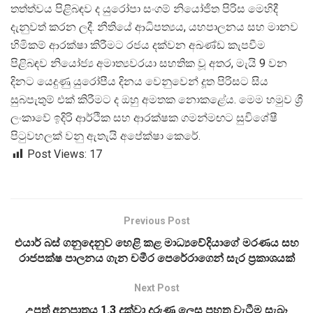
තත්ත්වය පිළිබඳව ද යුරෝපා සංගම් නියෝජිත පිරිස මෙහිදී
දැනුවත් කරන ලදී. නීතියේ ආධිපත්
යය, යහපාලනය සහ මානව
හිමිකම් ආරක්ෂා කිරීමට රජය දක්වන අඛණ්ඩ කැපවීම
පිළිබඳව නියෝජ්
ය අමාත්
යවරයා සහතික වූ අතර, මැයි 9 වන
දිනට යෙදුණු යුරෝපීය දිනය වෙනුවෙන් දූත පිරිසට සිය
සුබපැතුම් එක් කිරීමට ද ඔහු අමතක නොකළේය. මෙම හමුව ශ්
ලංකාවේ ඉදිරි ආර්ථික සහ ආරක්ෂක ගමන්මඟට සුවිශේෂී
පිටුවහලක් වනු ඇතැයි අපේක්ෂා කෙරේ.
Post Views:
17
Previous Post
එයාර් බස් ගනුදෙනුව හෙළි කළ මාධ්‍යවේදියාගේ මරණය සහ
රාජපක්ෂ පාලනය ගැන චමීර පෙරේරාගෙන් සැර ප්‍රකාශයක්
Next Post
උපත් අනුපාතය 1.3 දක්වා දරුණු ලෙස පහත වැටීම සැබෑ