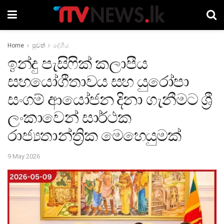
Home
පුවත්
දේශීය
ඉන්දු පැසිෆික් කලාපීය
සහයෝගීතාවය සහ යුරෝපා
සංගම් ආයෝජන දිනා ගැනීමට ශ්‍රී
ලංකාවෙන් සාර්ථක
රාජ්‍යතාන්ත්‍රික මෙහෙයුමක්
9 May 2026