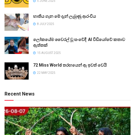
5 JUNE 2025
භාතිය ගැන මේ දැන් ලැබුණු ආරංචිය
8 JULY 2025
ලෝකයේම වෛරල් වූ සංවේදී AI වීඩියෝවේ කතාව
ඇත්තක්
15 AUGUST 2025
72 Miss World තරඟයෙන් ඈ ඉවත් වෙයි
22 MAY 2025
Recent News