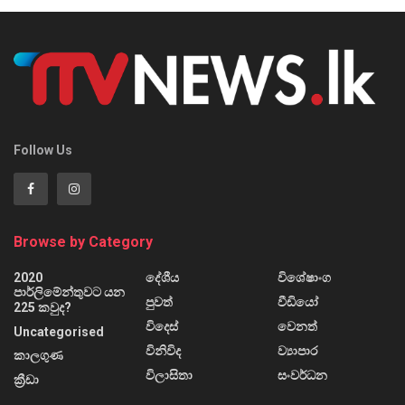
Follow Us
Browse by Category
2020
දේශීය
විශේෂාංග
පාර්ලිමේන්තුවට යන
පුවත්
වීඩියෝ
225 කවුද?
විදෙස්
වෙනත්
Uncategorised
විනිවිද
ව්‍යාපාර
කාලගුණ
විලාසිතා
සංවර්ධන
ක්‍රීඩා