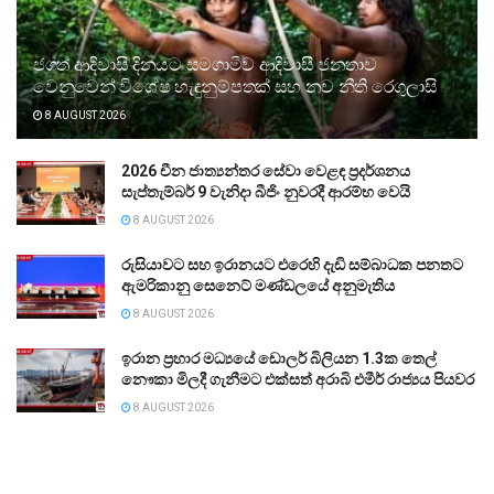
ජගත් ආදිවාසි දිනයට සමගාමීව ආදිවාසී ජනතාව
වෙනුවෙන් විශේෂ හැඳුනුම්පතක් සහ නව නීති රෙගුලාසි
8 AUGUST 2026
2026 චීන ජාත්‍යන්තර සේවා වෙළඳ ප්‍රදර්ශනය
සැප්තැම්බර් 9 වැනිදා බීජිං නුවරදී ආරම්භ වෙයි
8 AUGUST 2026
රුසියාවට සහ ඉරානයට එරෙහි දැඩි සම්බාධක පනතට
ඇමරිකානු සෙනෙට් මණ්ඩලයේ අනුමැතිය
8 AUGUST 2026
ඉරාන ප්‍රහාර මධ්‍යයේ ඩොලර් බිලියන 1.3ක තෙල්
නෞකා මිලදී ගැනීමට එක්සත් අරාබි එමීර් රාජ්‍යය පියවර
8 AUGUST 2026