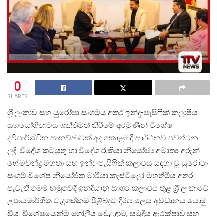
0
SHARES
ශ්
රී ලංකාව සහ යුරෝපා සංගමය අතර ඉන්දු-පැසිෆික් කලාපීය
සහයෝගීතාවය ශක්තිමත් කිරීමේ අරමුණින් විශේෂ
ද්විපාර්ශ්වික සාකච්ඡාවක් අද කොළඹදී සාර්ථකව පවත්වන
ලදී. විදේශ කටයුතු හා විදේශ රැකියා නියෝජ්
ය අමාත්
ය අරුන්
හේමචන්ද්
ර මහතා සහ ඉන්දු-පැසිෆික් කලාපය සඳහා වූ යුරෝපා
සංගම් විශේෂ නියෝජිත මාරියා කැස්ටිලෝ මහත්මිය අතර
පැවැති මෙම හමුවේදී ඉන්දියානු සාගර කලාපය තුළ ශ්
රී ලංකාවේ
උපායමාර්ගික වැදගත්කම පිළිබඳව දීර්ඝ ලෙස අවධානය යොමු
විය. විශේෂයෙන්ම ගෝලීය වෙළඳාම, සමුද්
රීය ආරක්ෂාව සහ