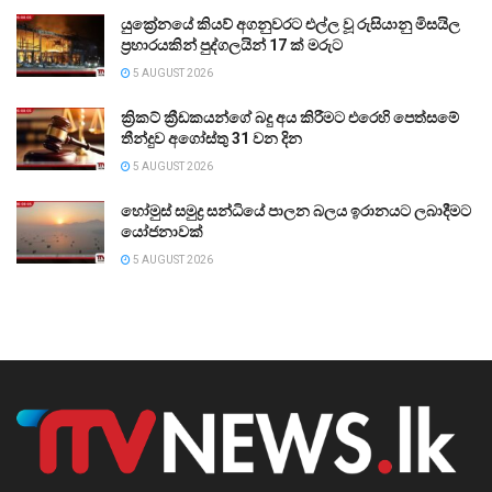
යුක්‍රේනයේ කියව් අගනුවරට එල්ල වූ රුසියානු මිසයිල
ප්‍රහාරයකින් පුද්ගලයින් 17 ක් මරුට
5 AUGUST 2026
ක්‍රිකට් ක්‍රීඩකයන්ගේ බදු අය කිරීමට එරෙහි පෙත්සමේ
තීන්දුව අගෝස්තු 31 වන දින
5 AUGUST 2026
හෝමුස් සමුද්‍ර සන්ධියේ පාලන බලය ඉරානයට ලබාදීමට
යෝජනාවක්
5 AUGUST 2026