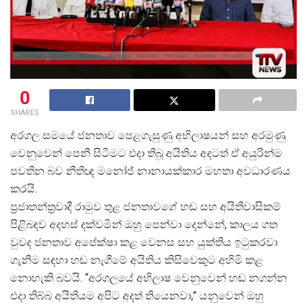
0
SHARES
අරගල සමයේ ජනතාව පෙළගැසුණු අභිලාෂයන් සහ අරමුණු
වෙනුවෙන් පෙනී සිටීමට එදා තිබූ අයිතිය අදටත් ඒ අයුරින්ම
පවතින බව නීතිඥ මනෝජ් නානායක්කාර මහතා අවධාරණය
කරයි.
ප්
රජාතන්ත්
රවාදී රාමුව තුළ ජනතාවගේ හඬ සහ අයිතිවාසිකම්
පිළිබඳව අදහස් දක්වමින් ඔහු පෙන්වා දෙන්නේ, කාලය ගත
වුවද ජනතාව අපේක්ෂා කළ වෙනස සහ යුක්තිය ඉටුකරවා
ගැනීම සඳහා හඬ නැගීමේ අයිතිය කිසිවෙකුට අහිමි කළ
නොහැකි බවයි. “අරගලයේ අභිලාෂ වෙනුවෙන් හඬ නගන්න
එදා තිබ්බ අයිතියම අපිට අදත් තියෙනවා,” යනුවෙන් ඔහු