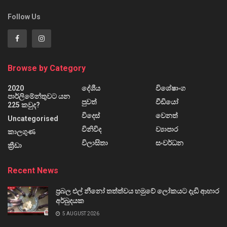
Follow Us
Browse by Category
2020
දේශීය
විශේෂාංග
පාර්ලිමේන්තුවට යන
පුවත්
වීඩියෝ
225 කවුද?
විදෙස්
වෙනත්
Uncategorised
විනිවිද
ව්‍යාපාර
කාලගුණ
විලාසිතා
සංවර්ධන
ක්‍රීඩා
Recent News
ප්‍රබල එල් නීනෝ තත්ත්වය හමුවේ ලෝකයට දැඩි ආහාර
අර්බුදයක
5 AUGUST 2026