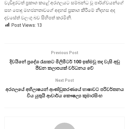
වැඩිදුරටත් ප්
රකාශ කළේ අරගලයට සම්බන්ධ වූ පාර්ශ්වයන්ගේ
සහ පොදු මහජනතාවගේ අදහස් ප්
රකාශ කිරීමේ නිදහස අද
දවසේත් වලංගු බව සිහිපත් කරමිනි.
Post Views:
13
Previous Post
දිවයිනේ ප්‍රදේශ රැසකට මිලිමීටර් 100 ඉක්මවූ තද වැසි අඩු
පීඩන කලාපයක් වර්ධනය වේ
Next Post
අරගලයේ අභිලාෂයන් ආණ්ඩුකරණයේ භාෂාවට පරිවර්තනය
විය යුතුයි ආචාර්ය කෞෂල්‍ය කුමාරසිංහ