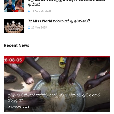
ඇත්තක්
15 AUGUST 2025
72 Miss World තරඟයෙන් ඈ ඉවත් වෙයි
22 MAY 2025
Recent News
ප්‍රබල එල් නීනෝ තත්ත්වය හමුවේ ලෝකයට දැඩි ආහාර
අර්බුදයක
5 AUGUST 2026