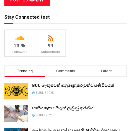
Stay Connected test
23.9k
99
Followers
Subscribers
Trending
Comments
Latest
BOC බැංකුවෙන් ගනුදෙනුකරුවන්ට පණිවිඩයක්
5 JUNE 2025
භාතිය ගැන මේ දැන් ලැබුණු ආරංචිය
8 JULY 2025
ලෝකයේම වෛරල් වූ සංවේදී AI වීඩියෝවේ කතාව