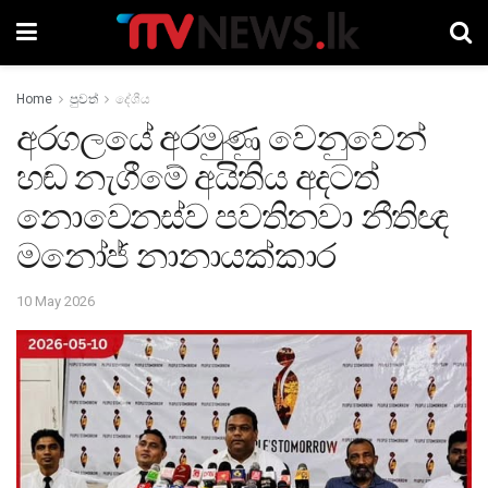
Home
පුවත්
දේශීය
අරගලයේ අරමුණු වෙනුවෙන්
හඬ නැගීමේ අයිතිය අදටත්
නොවෙනස්ව පවතිනවා නීතිඥ
මනෝජ් නානායක්කාර
10 May 2026