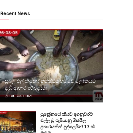
Recent News
ප්‍රබල එල් නීනෝ තත්ත්වය හමුවේ ලෝකයට
දැඩි ආහාර අර්බුදයක
5 AUGUST 2026
යුක්‍රේනයේ කියව් අගනුවරට
එල්ල වූ රුසියානු මිසයිල
ප්‍රහාරයකින් පුද්ගලයින් 17 ක්
මරුට