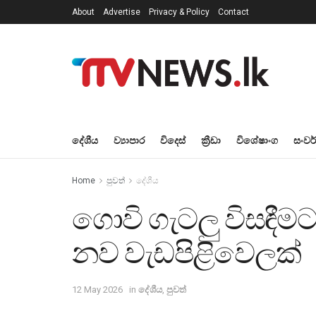
About
Advertise
Privacy & Policy
Contact
දේශීය
ව්‍යාපාර
විදෙස්
ක්‍රීඩා
විශේෂාංග
සංවර
Home
පුවත්
දේශීය
ගොවි ගැටලු විසඳී
නව වැඩපිළිවෙලක්
12 May 2026
in
දේශීය
,
පුවත්