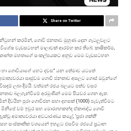
Share on Twitter
සනිටුහන් කරමින්, ගොවි ජනතාව මුහුණ දෙන ගැටලුවලට
න් විශේෂ වැඩසටහන් මාලාවක් ආරම්භ කර තිබේ. කෘෂිකර්ම,
ලාල්කාන්ත මහතාගේ සංකල්පයකට අනුව මෙම වැඩසටහන
්ති හා ගොවියාගේ හෙට දවස” යන තේමාව යටතේ
අමාත්
යවරයා සෘජුවම ගොවි ජනතාව අසලට ගොස් ඔවුන්ගේ
 විසඳුම් ලබා දීමයි. වත්මන් රජය බලයට පත්ව වසර
න් ජනතාව බලගැන්වීමේ අරමුණින් මෙම පියවර ගෙන ඇත.
් දිවයින පුරා ගොවිජන සභා දහසක් (1000) පැවැත්වීමට
් මිනිපේ වම් ඉවුර සහ මොරගහකන්ද ඒකාබද්ධ ගොවි
 දැක්වූ අමාත්
යවරයා අවධාරණය කළේ, ‘ප්
රජා ශක්ති’
ීය සහ සංස්කෘතික වශයෙන් ඉහළට එසවීම රජයේ ප්
රධාන