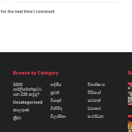
 for the next time I comment.
Browse by Category
R
2020
දේශීය
විශේෂාංග
පාර්ලිමේන්තුවට
පුවත්
වීඩියෝ
යන 225 කවුද?
විදෙස්
වෙනත්
Uncategorised
විනිවිද
ව්‍යාපාර
කාලගුණ
විලාසිතා
සංවර්ධන
ක්‍රීඩා