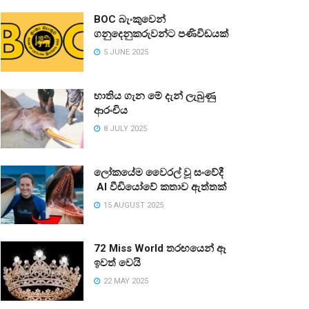
BOC බැංකුවෙන්
ගනුදෙනුකරුවන්ට පණිවිඩයක්
5 JUNE 2025
භාතිය ගැන මේ දැන් ලැබුණු
ආරංචිය
8 JULY 2025
ලෝකයේම වෛරල් වූ සංවේදී
AI වීඩියෝවේ කතාව ඇත්තක්
15 AUGUST 2025
72 Miss World තරඟයෙන් ඈ
ඉවත් වෙයි
22 MAY 2025