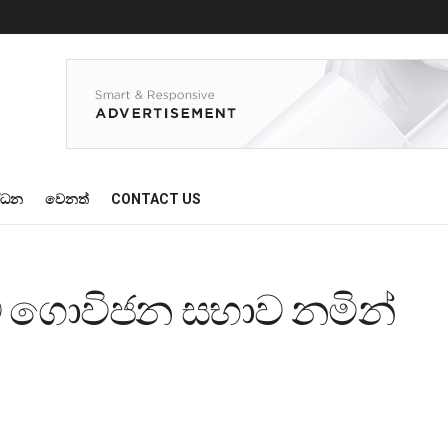
්ධන
වෙනත්
CONTACT US
මට ගොවිජන සභාව නමින්