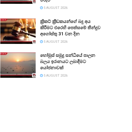
5 AUGUST 2026
ක්‍රිකට් ක්‍රීඩකයන්ගේ බදු අය
කිරීමට එරෙහි පෙත්සමේ තීන්දුව
අගෝස්තු 31 වන දින
5 AUGUST 2026
හෝමුස් සමුද්‍ර සන්ධියේ පාලන
බලය ඉරානයට ලබාදීමට
යෝජනාවක්
5 AUGUST 2026