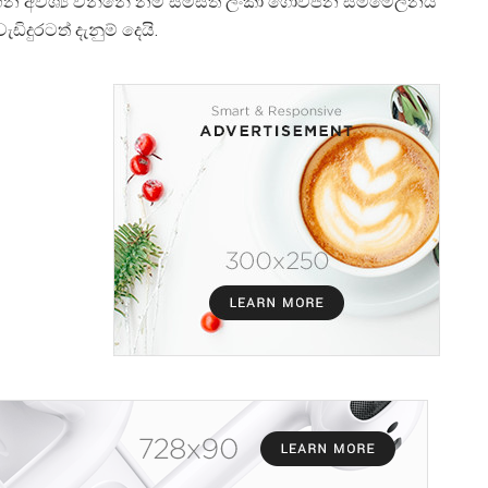
හන අවශ්
ය වන්නේ නම් සමස්ත ලංකා ගොවිජන සම්මේලනය
 වැඩිදුරටත් දැනුම් දෙයි.