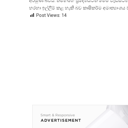
අරමුණ බවයි. තමන්ගේ ප්
රදේශයටත් මෙම වැඩසට
හරහා ඉල්ලීම් කළ හැකි බව කෘෂිකර්ම අමාත්
යාංශය
Post Views:
14