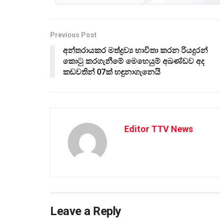
Previous Post
අන්තරායකර මත්ද්‍රව්‍ය භාවිතා කරන රියදුරන්
කොටු කරගැනීමේ මෙහෙයුම් අඛණ්ඩව අද
කඩවතින් 07ක් හඳුනාගැනෙයි
Editor TTV News
Leave a Reply