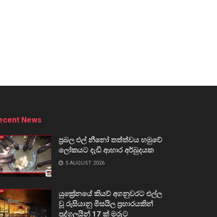
ecent News
ප්‍රබල එල් නීනෝ තත්ත්වය හමුවේ
ලෝකයට දැඩි ආහාර අර්බුදයක
5 AUGUST 2026
යුක්‍රේනයේ කියව් අගනුවරට එල්ල
වූ රුසියානු මිසයිල ප්‍රහාරයකින්
පුද්ගලයින් 17 ක් මරුට