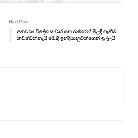
Next Post
අනවශ්‍ය විදේශ සංචාර සහ රත්තරන් මිලදී ගැනීම්
නවත්වන්නැයි මෝදි ඉන්දියානුවන්ගෙන් ඉල්ලයි