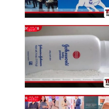
පුවත්
දේශීය