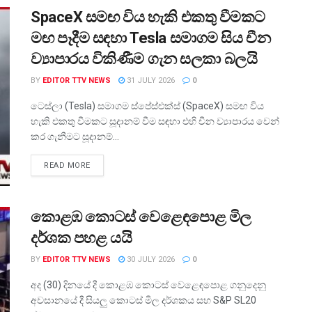
SpaceX සමඟ විය හැකි එකතු වීමකට
මඟ පෑදීම සඳහා Tesla සමාගම සිය චීන
ව්‍යාපාරය විකිණීම ගැන සලකා බලයි
BY
EDITOR TTV NEWS
31 JULY 2026
0
ටෙස්ලා (Tesla) සමාගම ස්පේස්එක්ස් (SpaceX) සමඟ විය
හැකි එකතු වීමකට සූදානම් වීම සඳහා එහි චීන ව්‍යාපාරය වෙන්
කර ගැනීමට සූදානම්...
READ MORE
කොළඹ කොටස් වෙළෙඳපොළ මිල
දර්ශක පහළ යයි
BY
EDITOR TTV NEWS
30 JULY 2026
0
අද (30) දිනයේ දී කොළඹ කොටස් වෙළෙඳපොළ ගනුදෙනු
අවසානයේ දී සියලු කොටස් මිල දර්ශකය සහ S&P SL20