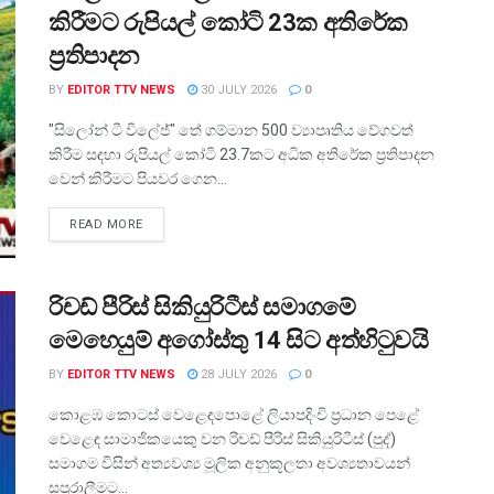
කිරීමට රුපියල් කෝටි 23ක අතිරේක
ප්‍රතිපාදන
BY
EDITOR TTV NEWS
30 JULY 2026
0
"සිලෝන් ටී විලේජ්" තේ ගම්මාන 500 ව්‍යාපෘතිය වේගවත්
කිරීම සඳහා රුපියල් කෝටි 23.7කට අධික අතිරේක ප්‍රතිපාදන
වෙන් කිරීමට පියවර ගෙන...
READ MORE
රිචඩ් පීරිස් සිකියුරිටීස් සමාගමේ
මෙහෙයුම් අගෝස්තු 14 සිට අත්හිටුවයි
BY
EDITOR TTV NEWS
28 JULY 2026
0
කොළඹ කොටස් වෙළෙඳපොළේ ලියාපදිංචි ප්‍රධාන පෙළේ
වෙළෙඳ සාමාජිකයෙකු වන රිචඩ් පීරිස් සිකියුරිටීස් (පුද්)
සමාගම විසින් අත්‍යවශ්‍ය මූලික අනුකූලතා අවශ්‍යතාවයන්
සපුරාලීමට...