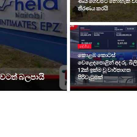
ණය ගෙවීමට නොහැකි වීම
තීරණය කරයි
දේශීය
කොළඹ කොටස්
වෙළෙඳපොළින් අද රු. බි
12ක් ඉක්ම වූ වාර්තාගත
වටත් බලපායි
පිරිවැටුමක්