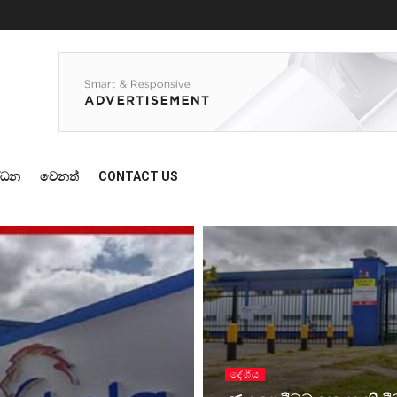
්ධන
වෙනත්
CONTACT US
දේශීය