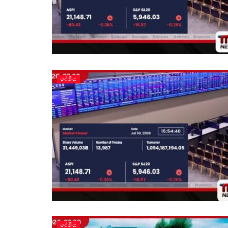
දේශීය
දේශීය