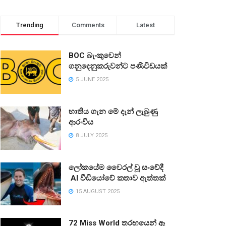
Trending
Comments
Latest
BOC බැංකුවෙන්
ගනුදෙනුකරුවන්ට පණිවිඩයක්
5 JUNE 2025
භාතිය ගැන මේ දැන් ලැබුණු
ආරංචිය
8 JULY 2025
ලෝකයේම වෛරල් වූ සංවේදී
AI වීඩියෝවේ කතාව ඇත්තක්
15 AUGUST 2025
72 Miss World තරඟයෙන් ඈ