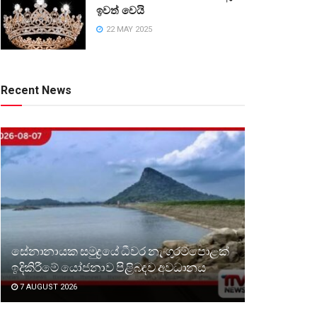
ඉවත් වෙයි
22 MAY 2025
Recent News
සේනානායක සමුද්‍රයේ ධීවර නැංගුරම්පොළක්
ඉදිකිරීමේ යෝජනාව පිළිබඳව අවධානය
7 AUGUST 2026