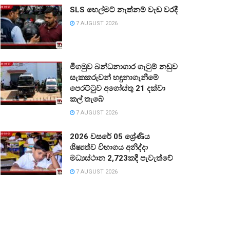
SLS හෙල්මට් නැත්නම් වැඩ වරදී
7 AUGUST 2026
මීගමුව බන්ධනාගාර ගැටුම් නඩුව
සැකකරුවන් හඳුනාගැනීමේ
පෙරට්ටුව අගෝස්තු 21 දක්වා
කල් තැබේ
7 AUGUST 2026
2026 වසරේ 05 ශ්‍රේණිය
ශිෂ්‍යත්ව විභාගය අනිද්දා
මධ්‍යස්ථාන 2,723කදී පැවැත්වේ
7 AUGUST 2026