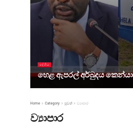
දේශීය
හෙළ ඇපරල් අර්බුදය කෙන්යා
Home
Category
පුවත්
ව්‍යාපාර
ව්‍යාපාර