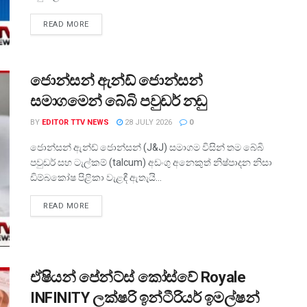
READ MORE
ජොන්සන් ඇන්ඩ් ජොන්සන්
සමාගමෙන් බේබි පවුඩර් නඩු
BY
EDITOR TTV NEWS
28 JULY 2026
0
ජොන්සන් ඇන්ඩ් ජොන්සන් (J&J) සමාගම විසින් තම බේබි
පවුඩර් සහ ටැල්කම් (talcum) අඩංගු අනෙකුත් නිෂ්පාදන නිසා
ඩිම්බකෝෂ පිළිකා වැළඳී ඇතැයි...
READ MORE
ඒෂියන් පේන්ට්ස් කෝස්වේ Royale
INFINITY ලක්ෂරි ඉන්ටීරියර් ඉමල්ෂන්