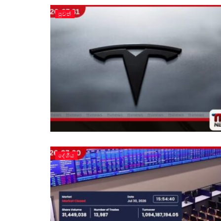
පුවත්
දේශීය