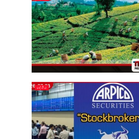
දේශීය