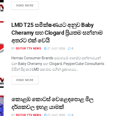
READ MORE
LMD T25 සමීක්ෂණයට අනුව Baby
Cheramy සහ Clogard ප්‍රියතම සන්නාම
අතරට එක් වෙයි
BY
EDITOR TTV NEWS
27 JULY 2026
0
Hemas Consumer Brands සමාගමේ ගෘහස්ථ සන්නාමයන්
වන Baby Cheramy සහ Clogard, PepperCube Consultants
විසින් සිදු කර LMD සඟරාව මගින් ප්‍රකාශයට...
READ MORE
කොළඹ කොටස් වෙළෙඳපොළ මිල
දර්ශකවල ඉහළ යාමක්
BY
EDITOR TTV NEWS
27 JULY 2026
0