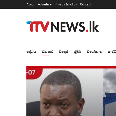
About
Advertise
Privacy & Policy
Contact
දේශීය
ව්‍යාපාර
විදෙස්
ක්‍රීඩා
විශේෂාංග
සංවර