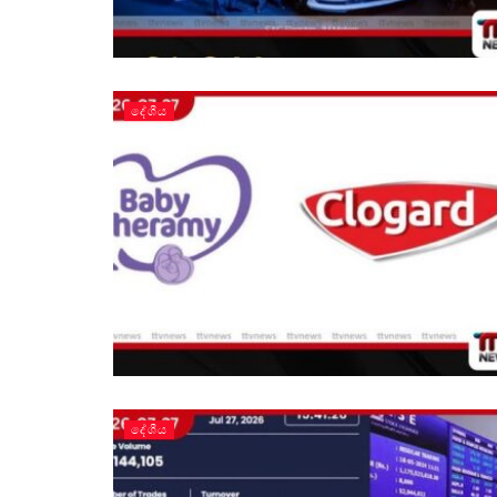
දේශීය
දේශීය