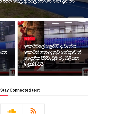
 නිසා හෙළ ඇපරල් සමාගම වසා දැමීමට
දේශීය
කොමර්ෂල් ක්‍රෙඩිට් දැවැන්ත
ලියන
කොටස් ගනුදෙනුව හේතුවෙන්
දෛනික පිරිවැටුම රු. බිලියන
9 ඉක්මවයි
Stay Connected test