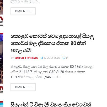
දර්ශකය යන ප්‍රධාන...
READ MORE
කොළඹ කොටස් වෙළෙඳපොළේ සියලු
කොටස් මිල දර්ශකය ඒකක 80කින්
පහළ යයි!
BY
EDITOR TTV NEWS
30 JULY 2026
0
ඒ අනුව, සියලු කොටස් මිල දර්ශකය ඒකක 80.43කින් පහළ
යමින් 21,148.71ක් ලෙසත්, S&P SL20 දර්ශකය ඒකක
15.37කින් පහළ යමින් 5,946.03ක්...
READ MORE
සිලෝන් ටී විලේජ් ව්‍යාපෘතිය වේගවත්