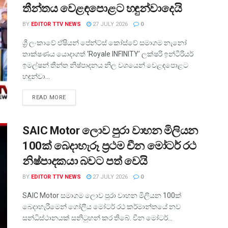
තීන්තය වෙළඳපොළට හඳුන්වාදෙයි
BY
EDITOR TTV NEWS
27 JULY 2026
0
ශ්‍රී ලංකාවේ ඒෂියන් පේන්ට්ස් කෝස්වේ සමාගම නැනෝ
තාක්ෂණය යොදාගත් ‘Royale INFINITY’ ලක්ෂරි ඉන්ටීරියර්
ඉමල්ෂන් තීන්ත නිෂ්පාදනය නිල වශයෙන් වෙළඳපොළට
හඳුන්වා...
READ MORE
SAIC Motor ලොව පුරා වාහන මිලියන
100ක් බෙදාහැරූ ප්‍රථම චීන මෝටර් රථ
නිෂ්පාදකයා බවට පත් වෙයි
BY
EDITOR TTV NEWS
27 JULY 2026
0
SAIC Motor සමාගම ලොව පුරා වාහන මිලියන 100ක්
බෙදාහැරීමෙන් ගෝලීය මෝටර් රථ කර්‌මාන්තයේ නව
සන්ධිස්ථානයක් සනිටුහන් කර තිබේ. චීන මෝටර්...