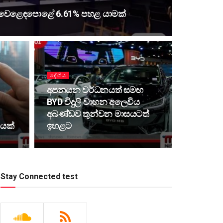
් වෙළෙඳපොළේ 6.61% පහළ යාමක්
දේශීය
අපනයන වර්ධනයත් සමඟ
BYD විදුලි වාහන අලෙවිය
අඛණ්ඩව තුන්වන මාසයටත්
යක්
ඉහළට
Stay Connected test