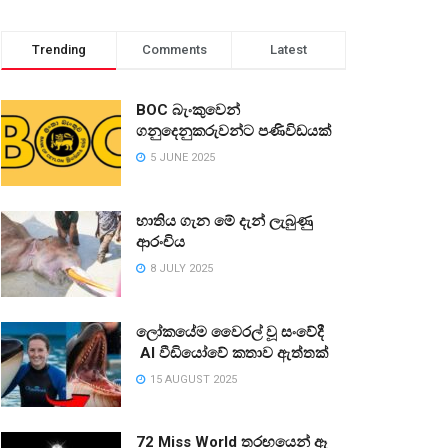
Trending
Comments
Latest
BOC බැංකුවෙන්
ගනුදෙනුකරුවන්ට පණිවිඩයක්
5 JUNE 2025
භාතිය ගැන මේ දැන් ලැබුණු
ආරංචිය
8 JULY 2025
ලෝකයේම වෛරල් වූ සංවේදී
AI වීඩියෝවේ කතාව ඇත්තක්
15 AUGUST 2025
72 Miss World තරඟයෙන් ඈ