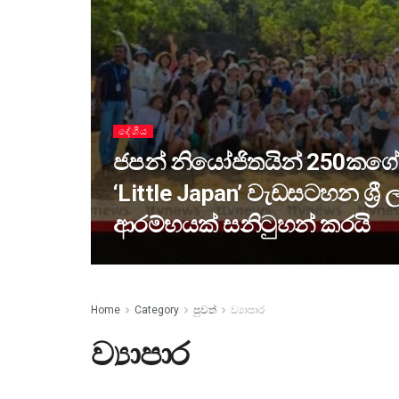
දේශීය
ජපන් නියෝජිතයින් 250කගේ
‘Little Japan’ වැඩසටහන ශ්‍රී
ආරම්භයක් සනිටුහන් කරයි
Home
Category
පුවත්
ව්‍යාපාර
ව්‍යාපාර