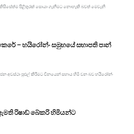
 කිසිසේත්ම පිළිතුරක් සොයා ගැනීමට නොහැකි බවත් මෙවැනි
් කෙරේ – හයිරෝන්ං සමුහයේ සභාපති පාන්
 අවස්ථා පුළුල් කිරීමට චීනයෙන් සහාය හිමි වන බව හයිරෝන්ං
ඇමති රිෂාඩ් බේකරි හිමියන්ට