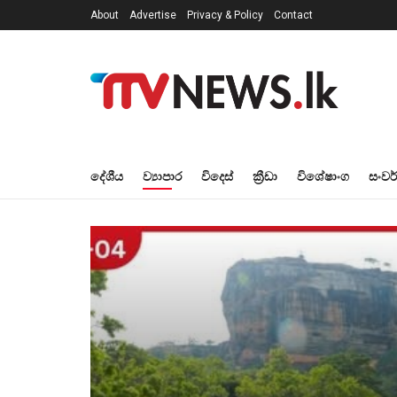
About
Advertise
Privacy & Policy
Contact
දේශීය
ව්‍යාපාර
විදෙස්
ක්‍රීඩා
විශේෂාංග
සංවර