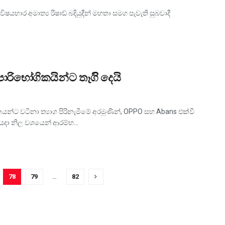
ෂයභාර අමාත්‍ය රිෂාඩ් බදියුදීන් මහතා සමග පැවැති සුබවාදී
ාරිභෝගිකයින්ට තෑගිි දෙයි
යන්ට වටිනා ත්‍යාග පිරිනැමීමේ අරමුණින්, OPPO සහ Abans එක්වී
ියදා නිල වශයෙන් ආරම්භ...
78
79
…
82