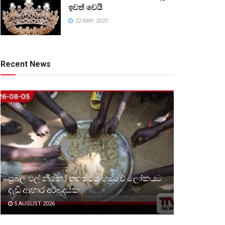
ඉවත් වෙයි
22 MAY 2025
Recent News
ප්‍රබල එල් නීනෝ තත්ත්වය හමුවේ ලෝකයට
දැඩි ආහාර අර්බුදයක
5 AUGUST 2026