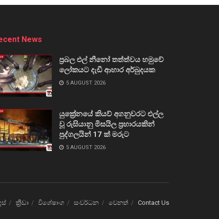
ecent News
ප්‍රබල එල් නීනෝ තත්ත්වය හමුවේ
ලෝකයට දැඩි ආහාර අර්බුදයක
5 AUGUST 2026
යුක්‍රේනයේ කියව් අගනුවරට එල්ල
වූ රුසියානු මිසයිල ප්‍රහාරයකින්
පුද්ගලයින් 17 ක් මරුට
5 AUGUST 2026
ෙස්
ක්‍රීඩා
විශේෂාංග
සංවර්ධන
වෙනත්
Contact Us