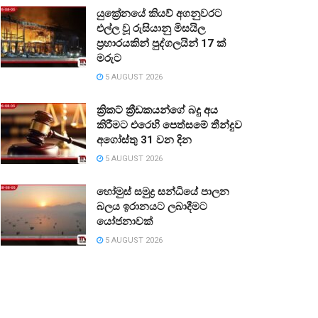
යුක්‍රේනයේ කියව් අගනුවරට
එල්ල වූ රුසියානු මිසයිල
ප්‍රහාරයකින් පුද්ගලයින් 17 ක්
මරුට
5 AUGUST 2026
ක්‍රිකට් ක්‍රීඩකයන්ගේ බදු අය
කිරීමට එරෙහි පෙත්සමේ තීන්දුව
අගෝස්තු 31 වන දින
5 AUGUST 2026
හෝමුස් සමුද්‍ර සන්ධියේ පාලන
බලය ඉරානයට ලබාදීමට
යෝජනාවක්
5 AUGUST 2026