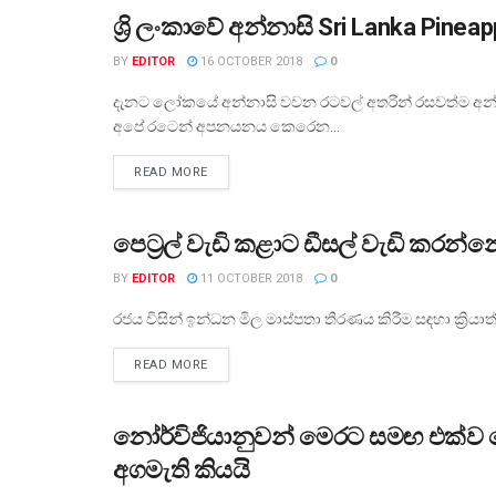
ශ්‍රි ලංකාවේ අන්නාසි Sri Lanka Pin
ව්‍යාපාර
BY
EDITOR
16 OCTOBER 2018
0
දැනට ලෝකයේ අන්නාසි වවන රටවල් අතරින් රසවත්ම අන්
අපේ රටෙන් අපනයනය කෙරෙන...
READ MORE
පෙට්‍රල් වැඩි කළාට ඩීසල් වැඩි කරන්
ව්‍යාපාර
BY
EDITOR
11 OCTOBER 2018
0
රජය විසින් ඉන්ධන මිල මාස්පතා තීරණය කිරීම සඳහා ක්‍රියාත
READ MORE
නෝර්විජියානුවන් මෙරට සමඟ එක්ව
ව්‍යාපාර
අගමැති කියයි