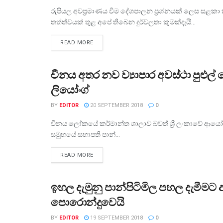
රුපියල අවප්‍රමාණය වීම දේශපාලන ප්‍රශ්නයක් ලෙස සළකා
තත්ත්වයක් තුළ අපේ තිබෙන දුර්වලතා කුමක්දැයි...
READ MORE
චීනය අතර නව ව්‍යාපාර අවස්ථා පුළුල
ව්‍යාපාර
ලියෝංග්
BY
EDITOR
20 SEPTEMBER 2018
0
චීනය ලෝකයේ කර්මාන්ත ශාලාව බවත් ශ්‍රී ලංකාවේ ආයෝජන
සමුහයේ සභාපති පාන්...
READ MORE
ඉහල දැමුනු පාන්පිටිමිල පහල දැමීමට 
ව්‍යාපාර
පොරොන්දුවෙයි
BY
EDITOR
19 SEPTEMBER 2018
0