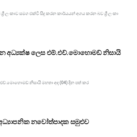
‍රී ලංකාව සමග එක්වී සිදු කරන කාර්යයන් අගය කරන බව ශ්‍රී ලංකා
න අධ්‍යක්ෂ ලෙස එම්.එච්.මොහොමඩ් නිසායි
එච්.මොහොමඩ් නිසායි මහතා අද (04) දින පත් කර
ව අධ්‍යාපනික නවෝත්පාදක සමුළුව