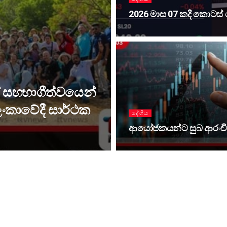
2026 මාස 07 කදී කොටස
 සහභාගීත්වයෙන්
 ලංකාවේදී සාර්ථක
දේශීය
ආයෝජකයන්ට සුබ ආරංචි