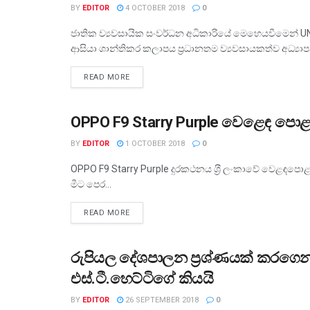
BY
EDITOR
4 OCTOBER 2018
0
ජාතික ව්‍යවසායික සංවර්ධන අධිකාරියේ මෙහෙයවීමෙන්
ආසියා ශාන්තිකර කලාපය ප්‍රධානතම ව්‍යවසායකත්ව අධ්‍ය
READ MORE
OPPO F9 Starry Purple වෙළෙඳ පො
ව්‍යාපාර
BY
EDITOR
1 OCTOBER 2018
0
OPPO F9 Starry Purple දුරකථනය ශ‍්‍රී ලංකාවේ වෙළඳපොළ
මීට පෙර...
READ MORE
රුපියල දේශපාලන ප්‍රශ්ණයක් කරගෙ
ව්‍යාපාර
එස්.ටී.හෙට්ටිගේ කියයි
BY
EDITOR
26 SEPTEMBER 2018
0