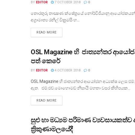
BY
EDITOR
7 OCTOBER 2018
0
තොරතුරු තාක්‍ෂණ ක්ෂේත්‍රයේ නෝර්වීජියානු ආයෝජකයන් ශ්
අග්‍රාමාත්‍ය රනිල් වික්‍රමසිංහ...
READ MORE
OSL Magazine හි ජාත්‍යන්තර ආයෝජ
ව්‍යාපාර
පත් කෙරේ
BY
EDITOR
4 OCTOBER 2018
0
OSL Magazine හි ජාත්‍යන්තර ආයෝජන අධ්‍යක්ෂ ලෙස එම්.
ඇත. එම්.එච්.මොහොමඩ් නිසායි මහතා වසර කිහිපයක...
READ MORE
සුළු හා මධ්‍යම පරිමාණ ව්‍යවසායකත්
ව්‍යාපාර
ත්‍රිකුණාමලයේදී