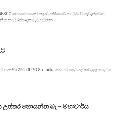
 UNESCO සහයෝගයෙන් දකුණු ආසියාවේ පළමුවරට පැවැත්වෙන
ාපනික නවෝත්පාදන වැඩ සටහන්...
ළට
ට හඳුන්වා දීමට OPPO Sri Lanka සමාගම පසුගියදා කටයුතු කළේ ය.
න උත්තර හොයන්න බෑ – මහාචාර්ය