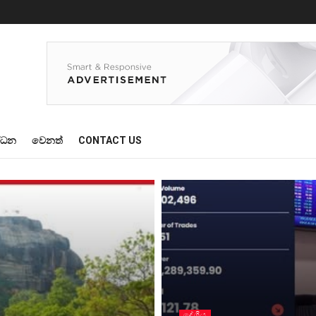
්ධන
වෙනත්
CONTACT US
දේශීය