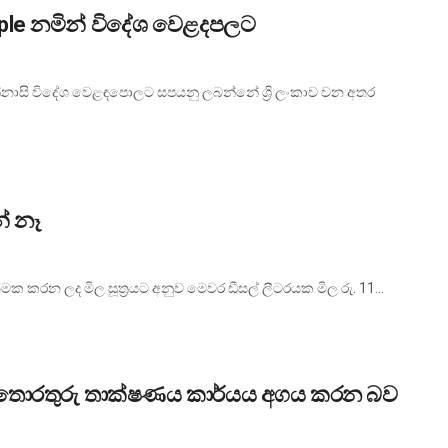
eapple නමින් විදේශ වෙළදපලට
නාසි විදේශ වෙළඳපොලට සපයනු ලබන්නේ ශ්‍රි ලංකාව වන අතර
නේ නෑ
්මක කරන ලද මිල සූත්‍රයට අනුව මෙවර ඩීසල් ලීටරයක මිල රු. 11...
 තොරතුරු තාක්ෂණය කාර්යය අගය කරන බව