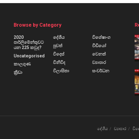
Browse by Category
R
2020
දේශීය
විශේෂාංග
පාර්ලිමේන්තුවට
පුවත්
වීඩියෝ
යන 225 කවුද?
විදෙස්
වෙනත්
Uncategorised
විනිවිද
ව්‍යාපාර
කාලගුණ
විලාසිතා
සංවර්ධන
ක්‍රීඩා
දේශීය
ව්‍යාපාර
විද